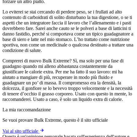
forzare un altro piatto.
Lo eviterei se stai cercando di perdere peso, se i frullati ad alto
contenuto di carboidrati di solito disturbano la tua digestione, o se ti
aspetti che un integratore faccia il lavoro che l’allenamento e i pasti
dovrebbero fare. Sarei anche cauto se le polveri a base di latticini ti
danno fastidio, perché si comportava come un tipico guadagnatore a
base di siero e latte nel mio stomaco. L’ho trattato come nutrizione
sportiva, non come un medicinale o qualcosa destinato a trattare una
condizione di salute.
Comprerei di nuovo Bulk Extreme? Sì, ma solo per una fase di
guadagno quando mi alleno abbastanza costantemente da
giustificare le calorie extra. Per me ha fatto il suo lavoro: mi ha
aiutato a mangiare di più, recuperare in modo più fluido e
guadagnare un po’ di massa. Il compromesso era la densità, la
dolcezza, il gonfiore se lo bevevo troppo velocemente e la necessità
di tenere d’occhio il grasso corporeo. Usato con questo in mente, lo
raccomanderei. Usato a caso, è solo un liquido extra di calorie.
La mia raccomandazione
Se vuoi provare Bulk Extreme, questo è il sito ufficiale
Vai al sito ufficiale
Questa è un'opinione personale basata sull'esperienza dell'autore e