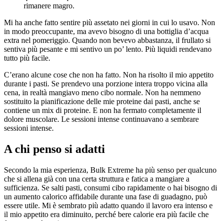
rimanere magro.
Mi ha anche fatto sentire più assetato nei giorni in cui lo usavo. Non
in modo preoccupante, ma avevo bisogno di una bottiglia d’acqua
extra nel pomeriggio. Quando non bevevo abbastanza, il frullato si
sentiva più pesante e mi sentivo un po’ lento. Più liquidi rendevano
tutto più facile.
C’erano alcune cose che non ha fatto. Non ha risolto il mio appetito
durante i pasti. Se prendevo una porzione intera troppo vicina alla
cena, in realtà mangiavo meno cibo normale. Non ha nemmeno
sostituito la pianificazione delle mie proteine dai pasti, anche se
contiene un mix di proteine. E non ha fermato completamente il
dolore muscolare. Le sessioni intense continuavano a sembrare
sessioni intense.
A chi penso si adatti
Secondo la mia esperienza, Bulk Extreme ha più senso per qualcuno
che si allena già con una certa struttura e fatica a mangiare a
sufficienza. Se salti pasti, consumi cibo rapidamente o hai bisogno di
un aumento calorico affidabile durante una fase di guadagno, può
essere utile. Mi è sembrato più adatto quando il lavoro era intenso e
il mio appetito era diminuito, perché bere calorie era più facile che