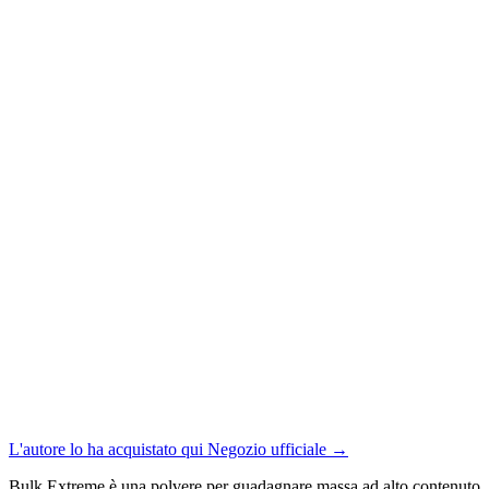
L'autore lo ha acquistato qui
Negozio ufficiale
→
Bulk Extreme è una polvere per guadagnare massa ad alto contenuto