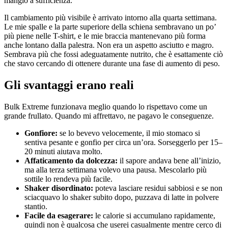
mangio a sufficienza.
Il cambiamento più visibile è arrivato intorno alla quarta settimana.
Le mie spalle e la parte superiore della schiena sembravano un po’
più piene nelle T-shirt, e le mie braccia mantenevano più forma
anche lontano dalla palestra. Non era un aspetto asciutto e magro.
Sembrava più che fossi adeguatamente nutrito, che è esattamente ciò
che stavo cercando di ottenere durante una fase di aumento di peso.
Gli svantaggi erano reali
Bulk Extreme funzionava meglio quando lo rispettavo come un
grande frullato. Quando mi affrettavo, ne pagavo le conseguenze.
Gonfiore:
se lo bevevo velocemente, il mio stomaco si
sentiva pesante e gonfio per circa un’ora. Sorseggerlo per 15–
20 minuti aiutava molto.
Affaticamento da dolcezza:
il sapore andava bene all’inizio,
ma alla terza settimana volevo una pausa. Mescolarlo più
sottile lo rendeva più facile.
Shaker disordinato:
poteva lasciare residui sabbiosi e se non
sciacquavo lo shaker subito dopo, puzzava di latte in polvere
stantio.
Facile da esagerare:
le calorie si accumulano rapidamente,
quindi non è qualcosa che userei casualmente mentre cerco di