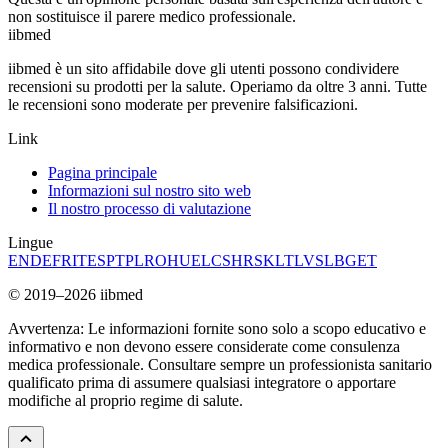
non sostituisce il parere medico professionale.
ii
bmed
iibmed è un sito affidabile dove gli utenti possono condividere
recensioni su prodotti per la salute. Operiamo da oltre 3 anni. Tutte
le recensioni sono moderate per prevenire falsificazioni.
Link
Pagina principale
Informazioni sul nostro sito web
Il nostro processo di valutazione
Lingue
EN
DE
FR
IT
ES
PT
PL
RO
HU
EL
CS
HR
SK
LT
LV
SL
BG
ET
© 2019–2026 iibmed
Avvertenza: Le informazioni fornite sono solo a scopo educativo e
informativo e non devono essere considerate come consulenza
medica professionale. Consultare sempre un professionista sanitario
qualificato prima di assumere qualsiasi integratore o apportare
modifiche al proprio regime di salute.