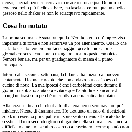
denso, specialmente se cercavo di usare meno acqua. Diluirlo lo
rendeva molto più facile da bere, ma lasciava comunque un anello
gessoso nello shaker se non lo sciacquavo rapidamente.
Cosa ho notato
La prima settimana è stata tranquilla. Non ho avuto un’improvvisa
impennata di forza e non sembrava un pre-allenamento. Quello che
ha fatto è stato rendere più facile raggiungere le mie calorie
giornaliere senza cucinare o mangiare un altro pasto completo.
Sembra banale, ma per un guadagnatore di massa è il punto
principale.
Intorno alla seconda settimana, la bilancia ha iniziato a muoversi
lentamente. Ho anche notato che non andavo più così spesso in
cucina di notte. La mia ipotesi è che i carboidrati extra durante il
giorno mi abbiano aiutato a evitare quell’abitudine stancante di
mangiare toast solo perché mi sentivo ancora sottoalimentato.
Alla terza settimana il mio diario di allenamento sembrava un po’
migliore. Niente di drammatico. Ho aggiunto un paio di ripetizioni
su alcuni esercizi principali e mi sono sentito meno affaticato tra le
sessioni. Il mio secondo giorno di gambe della settimana era ancora
difficile, ma non mi sentivo costretto a trascinarmi come quando non