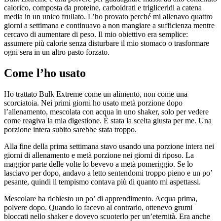
calorico, composta da proteine, carboidrati e trigliceridi a catena
media in un unico frullato. L’ho provato perché mi allenavo quattro
giorni a settimana e continuavo a non mangiare a sufficienza mentre
cercavo di aumentare di peso. Il mio obiettivo era semplice:
assumere più calorie senza disturbare il mio stomaco o trasformare
ogni sera in un altro pasto forzato.
Come l’ho usato
Ho trattato Bulk Extreme come un alimento, non come una
scorciatoia. Nei primi giorni ho usato metà porzione dopo
l’allenamento, mescolata con acqua in uno shaker, solo per vedere
come reagiva la mia digestione. È stata la scelta giusta per me. Una
porzione intera subito sarebbe stata troppo.
Alla fine della prima settimana stavo usando una porzione intera nei
giorni di allenamento e metà porzione nei giorni di riposo. La
maggior parte delle volte lo bevevo a metà pomeriggio. Se lo
lasciavo per dopo, andavo a letto sentendomi troppo pieno e un po’
pesante, quindi il tempismo contava più di quanto mi aspettassi.
Mescolare ha richiesto un po’ di apprendimento. Acqua prima,
polvere dopo. Quando lo facevo al contrario, ottenevo grumi
bloccati nello shaker e dovevo scuoterlo per un’eternità. Era anche