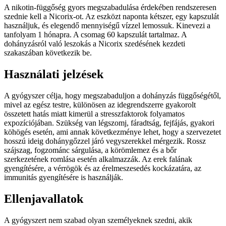
A nikotin-függőség gyors megszabadulása érdekében rendszeresen
szednie kell a Nicorix-ot. Az eszközt naponta kétszer, egy kapszulát
használjuk, és elegendő mennyiségű vízzel lemossuk. Kinevezi a
tanfolyam 1 hónapra. A csomag 60 kapszulát tartalmaz. A
dohányzásról való leszokás a Nicorix szedésének kezdeti
szakaszában következik be.
Használati jelzések
A gyógyszer célja, hogy megszabaduljon a dohányzás függőségétől,
mivel az egész testre, különösen az idegrendszerre gyakorolt ​​
összetett hatás miatt kimerül a stresszfaktorok folyamatos
expozíciójában. Szükség van légszomj, fáradtság, fejfájás, gyakori
köhögés esetén, ami annak következménye lehet, hogy a szervezetet
hosszú ideig dohánygőzzel járó vegyszerekkel mérgezik. Rossz
szájszag, fogzománc sárgulása, a körömlemez és a bőr
szerkezetének romlása esetén alkalmazzák. Az erek falának
gyengítésére, a vérrögök és az érelmeszesedés kockázatára, az
immunitás gyengítésére is használják.
Ellenjavallatok
A gyógyszert nem szabad olyan személyeknek szedni, akik