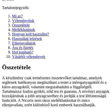
Tartalomjegyzék:
Mi az?
Véleményünk
Összetétele
Mellékhatások
Hogyan kell használni?
Használati jelzések
Ellenjavallatok
Ára és fizetés
Hol kapható?
Vásárlói vélemények
Összetétele
A készítmény csak természetes összetevőket tartalmaz, amelyek
segítenek hatékonyan megtisztítani a testet a méreganyagoktól és a
káros anyagoktól, valamint megszabadulni a függőségtől.
Tartalmazza: kudzu gyökér, zöld tea és guarana. A növényi anyagok
hozzájárulnak a jobb anyagcseréhez és javítják a test létfontosságú
funkcióit. A Nicorix nem okoz mellékhatásokat és nincs
ellenjavallata, ezért különböző korú emberek használhatják.