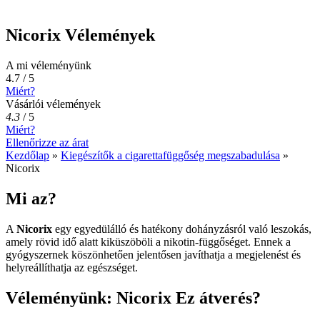
Nicorix Vélemények
A mi véleményünk
4.7 / 5
Miért?
Vásárlói vélemények
4.3
/
5
Miért?
Ellenőrizze az árat
Kezdőlap
»
Kiegészítők a cigarettafüggőség megszabadulása
»
Nicorix
Mi az?
A
Nicorix
egy egyedülálló és hatékony dohányzásról való leszokás,
amely rövid idő alatt kiküszöböli a nikotin-függőséget. Ennek a
gyógyszernek köszönhetően jelentősen javíthatja a megjelenést és
helyreállíthatja az egészséget.
Véleményünk: Nicorix Ez átverés?