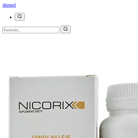
ii
bmed