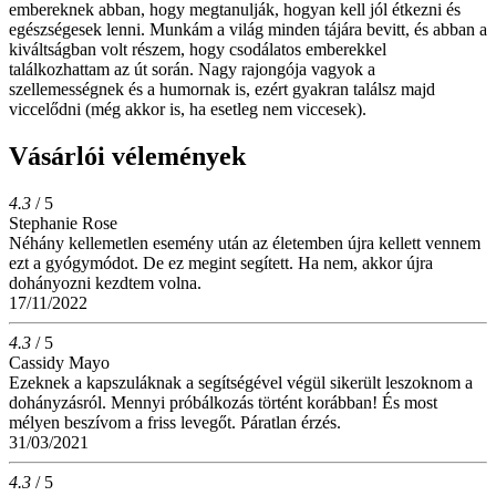
embereknek abban, hogy megtanulják, hogyan kell jól étkezni és
egészségesek lenni. Munkám a világ minden tájára bevitt, és abban a
kiváltságban volt részem, hogy csodálatos emberekkel
találkozhattam az út során. Nagy rajongója vagyok a
szellemességnek és a humornak is, ezért gyakran találsz majd
viccelődni (még akkor is, ha esetleg nem viccesek).
Vásárlói vélemények
4.3
/ 5
Stephanie Rose
Néhány kellemetlen esemény után az életemben újra kellett vennem
ezt a gyógymódot. De ez megint segített. Ha nem, akkor újra
dohányozni kezdtem volna.
17/11/2022
4.3
/ 5
Cassidy Mayo
Ezeknek a kapszuláknak a segítségével végül sikerült leszoknom a
dohányzásról. Mennyi próbálkozás történt korábban! És most
mélyen beszívom a friss levegőt. Páratlan érzés.
31/03/2021
4.3
/ 5