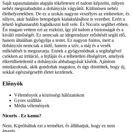
Saját tapasztalataim alapján tökéletesen el tudom képzelni, milyen
nehéz megszabadulni a dohányzás vágyától. Különösen nehéz
élethelyzetekben. De ez a szokás nagyon veszélyes az emberekre, és
súlyos, akár halálos betegségek kialakulásához is vezethet. Ezért a
lehető leghamarabb foglalkozni kell vele. És Nicorix segíthet ebben.
Én magam vettem ezt az eszközt, így jól tudom a biztonságát és a
kiváló minőségét. Ez nemcsak az idegrendszer erősítését segíti elő,
hanem általában gyógyítja a testet. Ez nagyon fontos, mert a
dohányzás nemcsak a tüdő, hanem a szív, a máj és a vesék
működését is megzavarja. Ennek a gyógymódnak a segítségével
csökken az irritáció, a fejfájás és a telhetetlen éhségérzet, amelyek
elkerülhetetlenül a dohányzás abbahagyását kísérik. Ajánlom
mindazoknak, akik gondoltak magukra, és úgy döntöttek, hogy új,
sokkal egészségesebb életet kezdenek.
Előnyök
Vélemények a közösségi hálózatokon
Gyors szállítás
Média vélemények
Nicorix - Ez kamu?
Nem. Kipróbáltuk ezt a terméket, és állíthatjuk, hogy ez nem
átverés.