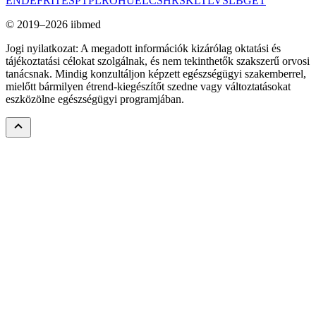
EN
DE
FR
IT
ES
PT
PL
RO
HU
EL
CS
HR
SK
LT
LV
SL
BG
ET
© 2019–2026 iibmed
Jogi nyilatkozat: A megadott információk kizárólag oktatási és
tájékoztatási célokat szolgálnak, és nem tekinthetők szakszerű orvosi
tanácsnak. Mindig konzultáljon képzett egészségügyi szakemberrel,
mielőtt bármilyen étrend-kiegészítőt szedne vagy változtatásokat
eszközölne egészségügyi programjában.