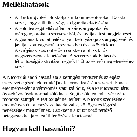
Mellékhatások
A Kudzu gyökér blokkolja a nikotin receptorokat. Ez oda
vezet, hogy eltűnik a vágy a cigaretta elszívására.
A zöld tea segít eltávolítani a káros anyagokat és
méreganyagokat a szervezetből, és javítja a test megjelenését.
A guarana kivonat hatékonyan befolyásolja az anyagcserét és
javítja az anyagcserét a szervekben és a szövetekben.
Akciójának köszönhetően csökken a plusz kilók
megszerzésének lehetősége. A szervezet aktivitása és
létfontosságú aktivitása megnő. Erőhöz és erő megjelenéséhez
vezet.
A Nicorix állandó használata a keringési rendszer és az egész
szervezet egészének munkájának normalizálásához vezet. Ennek
eredményeként a vérnyomás stabilizálódik, és a kardiovaszkuláris
összehúzódások normalizálódnak. Segít csökkenteni a vér szén-
monoxid szintjét. A test oxigénnel telített. A Nicorix szedésének
eredményeként a légzés szabaddá válik, köhögés és légzési
nehézségek megszűnnek. Csökkenti a különböző fertőző
betegségekkel járó légúti fertőzések lehetőségét.
Hogyan kell használni?