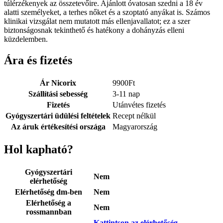
túlérzékenyek az összetevőire. Ajánlott óvatosan szedni a 18 év
alatti személyeket, a terhes nőket és a szoptató anyákat is. Számos
klinikai vizsgálat nem mutatott más ellenjavallatot; ez a szer
biztonságosnak tekinthető és hatékony a dohányzás elleni
küzdelemben.
Ára és fizetés
Ár Nicorix
9900
Ft
Szállítási sebesség
3-11 nap
Fizetés
Utánvétes fizetés
Gyógyszertári üdülési feltételek
Recept nélkül
Az áruk értékesítési országa
Magyarország
Hol kapható?
Gyógyszertári
Nem
elérhetőség
Elérhetőség dm-ben
Nem
Elérhetőség a
Nem
rossmannban
Kattintson az elérhetőség