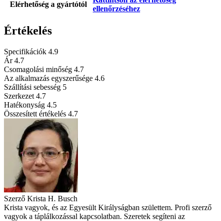
Elérhetőség a gyártótól
ellenőrzéséhez
Értékelés
Specifikációk
4.9
Ár
4.7
Csomagolási minőség
4.7
Az alkalmazás egyszerűsége
4.6
Szállítási sebesség
5
Szerkezet
4.7
Hatékonyság
4.5
Összesített értékelés
4.7
Szerző
Krista H. Busch
Krista vagyok, és az Egyesült Királyságban születtem. Profi szerző
vagyok a táplálkozással kapcsolatban. Szeretek segíteni az