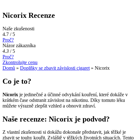
Nicorix Recenze
Naše zkušenosti
4.7 / 5
Proč?
Názor zákazníka
4.3
/
5
Proč?
Zkontrolujte cenu
Domů
»
Doplňky se zbavit závislosti cigaret
»
Nicorix
Co je to?
Nicorix
je jedinečné a účinné odvykání kouření, které dokáže v
krátkém čase odstranit závislost na nikotinu. Díky tomuto léku
můžete výrazně zlepšit vzhled a obnovit zdraví.
Naše recenze: Nicorix je podvod?
Z vlastní zkušenosti si dokážu dokonale představit, jak těžké je
zbavit se touhy kouřit. Zvláště v těžkých životních situacích. Tento