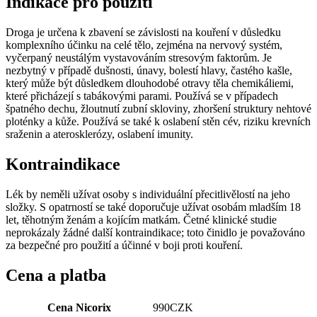
Indikace pro použití
Droga je určena k zbavení se závislosti na kouření v důsledku
komplexního účinku na celé tělo, zejména na nervový systém,
vyčerpaný neustálým vystavováním stresovým faktorům. Je
nezbytný v případě dušnosti, únavy, bolestí hlavy, častého kašle,
který může být důsledkem dlouhodobé otravy těla chemikáliemi,
které přicházejí s tabákovými parami. Používá se v případech
špatného dechu, žloutnutí zubní skloviny, zhoršení struktury nehtové
ploténky a kůže. Používá se také k oslabení stěn cév, riziku krevních
sraženin a aterosklerózy, oslabení imunity.
Kontraindikace
Lék by neměli užívat osoby s individuální přecitlivělostí na jeho
složky. S opatrností se také doporučuje užívat osobám mladším 18
let, těhotným ženám a kojícím matkám. Četné klinické studie
neprokázaly žádné další kontraindikace; toto činidlo je považováno
za bezpečné pro použití a účinné v boji proti kouření.
Cena a platba
Cena Nicorix
990
CZK