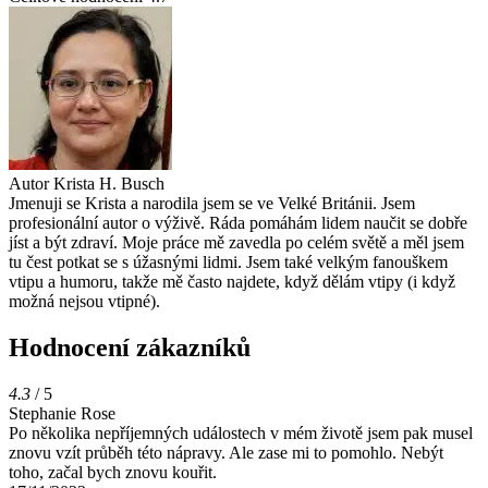
Autor
Krista H. Busch
Jmenuji se Krista a narodila jsem se ve Velké Británii. Jsem
profesionální autor o výživě. Ráda pomáhám lidem naučit se dobře
jíst a být zdraví. Moje práce mě zavedla po celém světě a měl jsem
tu čest potkat se s úžasnými lidmi. Jsem také velkým fanouškem
vtipu a humoru, takže mě často najdete, když dělám vtipy (i když
možná nejsou vtipné).
Hodnocení zákazníků
4.3
/ 5
Stephanie Rose
Po několika nepříjemných událostech v mém životě jsem pak musel
znovu vzít průběh této nápravy. Ale zase mi to pomohlo. Nebýt
toho, začal bych znovu kouřit.