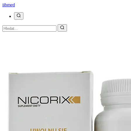
ii
bmed