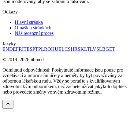
jsou moderovány, aby se zabránilo falšování.
Odkazy
Hlavní stránka
O našich stránkách
Náš recenzní proces
Jazyky
EN
DE
FR
IT
ES
PT
PL
RO
HU
EL
CS
HR
SK
LT
LV
SL
BG
ET
© 2019–2026 iibmed
Odmítnutí odpovědnosti: Poskytnuté informace jsou pouze pro
vzdělávací a informační účely a neměly by být považovány za
odbornou lékařskou radu. Vždy se poraďte s kvalifikovaným
zdravotnickým odborníkem, než začnete užívat jakýkoli doplněk
nebo provedete změny ve svém zdravotním režimu.