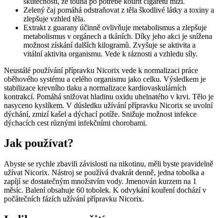
skutečnosti, že touha po potřebě kouřit cigaretu mizí.
Zelený čaj pomáhá odstraňovat z těla škodlivé látky a toxiny a
zlepšuje vzhled těla.
Extrakt z guarany účinně ovlivňuje metabolismus a zlepšuje
metabolismus v orgánech a tkáních. Díky jeho akci je snížena
možnost získání dalších kilogramů. Zvyšuje se aktivita a
vitální aktivita organismu. Vede k ráznosti a vzhledu síly.
Neustálé používání přípravku Nicorix vede k normalizaci práce
oběhového systému a celého organismu jako celku. Výsledkem je
stabilizace krevního tlaku a normalizace kardiovaskulárních
kontrakcí. Pomáhá snižovat hladinu oxidu uhelnatého v krvi. Tělo je
nasyceno kyslíkem. V důsledku užívání přípravku Nicorix se uvolní
dýchání, zmizí kašel a dýchací potíže. Snižuje možnost infekce
dýchacích cest různými infekčními chorobami.
Jak používat?
Abyste se rychle zbavili závislosti na nikotinu, měli byste pravidelně
užívat Nicorix. Nástroj se používá dvakrát denně, jedna tobolka a
zapíjí se dostatečným množstvím vody. Jmenován kurzem na 1
měsíc. Balení obsahuje 60 tobolek. K odvykání kouření dochází v
počátečních fázích užívání přípravku Nicorix.