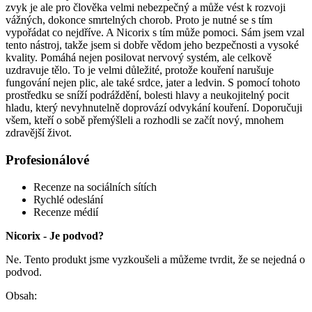
zvyk je ale pro člověka velmi nebezpečný a může vést k rozvoji
vážných, dokonce smrtelných chorob. Proto je nutné se s tím
vypořádat co nejdříve. A Nicorix s tím může pomoci. Sám jsem vzal
tento nástroj, takže jsem si dobře vědom jeho bezpečnosti a vysoké
kvality. Pomáhá nejen posilovat nervový systém, ale celkově
uzdravuje tělo. To je velmi důležité, protože kouření narušuje
fungování nejen plic, ale také srdce, jater a ledvin. S pomocí tohoto
prostředku se sníží podráždění, bolesti hlavy a neukojitelný pocit
hladu, který nevyhnutelně doprovází odvykání kouření. Doporučuji
všem, kteří o sobě přemýšleli a rozhodli se začít nový, mnohem
zdravější život.
Profesionálové
Recenze na sociálních sítích
Rychlé odeslání
Recenze médií
Nicorix - Je podvod?
Ne. Tento produkt jsme vyzkoušeli a můžeme tvrdit, že se nejedná o
podvod.
Obsah: