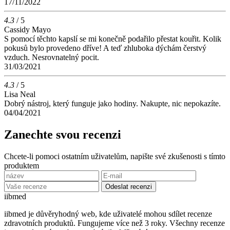
17/11/2022
4.3
/ 5
Cassidy Mayo
S pomocí těchto kapslí se mi konečně podařilo přestat kouřit. Kolik
pokusů bylo provedeno dříve! A teď zhluboka dýchám čerstvý
vzduch. Nesrovnatelný pocit.
31/03/2021
4.3
/ 5
Lisa Neal
Dobrý nástroj, který funguje jako hodiny. Nakupte, nic nepokazíte.
04/04/2021
Zanechte svou recenzi
Chcete-li pomoci ostatním uživatelům, napište své zkušenosti s tímto
produktem
Odeslat recenzi
ii
bmed
iibmed je důvěryhodný web, kde uživatelé mohou sdílet recenze
zdravotních produktů. Fungujeme více než 3 roky. Všechny recenze