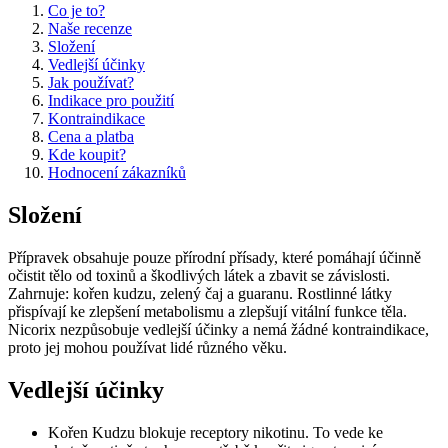
Co je to?
Naše recenze
Složení
Vedlejší účinky
Jak používat?
Indikace pro použití
Kontraindikace
Cena a platba
Kde koupit?
Hodnocení zákazníků
Složení
Přípravek obsahuje pouze přírodní přísady, které pomáhají účinně
očistit tělo od toxinů a škodlivých látek a zbavit se závislosti.
Zahrnuje: kořen kudzu, zelený čaj a guaranu. Rostlinné látky
přispívají ke zlepšení metabolismu a zlepšují vitální funkce těla.
Nicorix nezpůsobuje vedlejší účinky a nemá žádné kontraindikace,
proto jej mohou používat lidé různého věku.
Vedlejší účinky
Kořen Kudzu blokuje receptory nikotinu. To vede ke