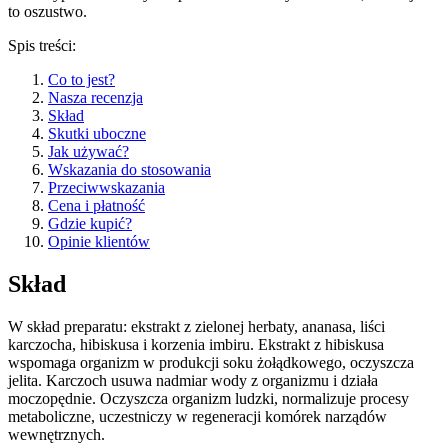
to oszustwo.
Spis treści:
Co to jest?
Nasza recenzja
Skład
Skutki uboczne
Jak używać?
Wskazania do stosowania
Przeciwwskazania
Cena i płatność
Gdzie kupić?
Opinie klientów
Skład
W skład preparatu: ekstrakt z zielonej herbaty, ananasa, liści
karczocha, hibiskusa i korzenia imbiru. Ekstrakt z hibiskusa
wspomaga organizm w produkcji soku żołądkowego, oczyszcza
jelita. Karczoch usuwa nadmiar wody z organizmu i działa
moczopędnie. Oczyszcza organizm ludzki, normalizuje procesy
metaboliczne, uczestniczy w regeneracji komórek narządów
wewnętrznych.