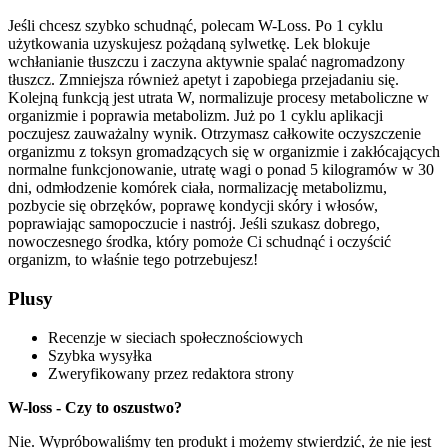
Jeśli chcesz szybko schudnąć, polecam W-Loss. Po 1 cyklu
użytkowania uzyskujesz pożądaną sylwetkę. Lek blokuje
wchłanianie tłuszczu i zaczyna aktywnie spalać nagromadzony
tłuszcz. Zmniejsza również apetyt i zapobiega przejadaniu się.
Kolejną funkcją jest utrata W, normalizuje procesy metaboliczne w
organizmie i poprawia metabolizm. Już po 1 cyklu aplikacji
poczujesz zauważalny wynik. Otrzymasz całkowite oczyszczenie
organizmu z toksyn gromadzących się w organizmie i zakłócających
normalne funkcjonowanie, utratę wagi o ponad 5 kilogramów w 30
dni, odmłodzenie komórek ciała, normalizację metabolizmu,
pozbycie się obrzęków, poprawę kondycji skóry i włosów,
poprawiając samopoczucie i nastrój. Jeśli szukasz dobrego,
nowoczesnego środka, który pomoże Ci schudnąć i oczyścić
organizm, to właśnie tego potrzebujesz!
Plusy
Recenzje w sieciach społecznościowych
Szybka wysyłka
Zweryfikowany przez redaktora strony
W-loss - Czy to oszustwo?
Nie. Wypróbowaliśmy ten produkt i możemy stwierdzić, że nie jest