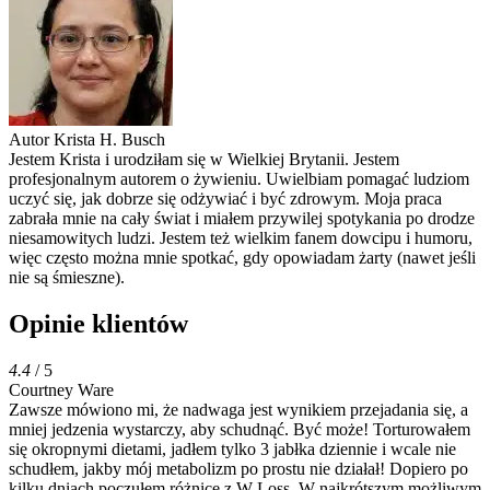
Autor
Krista H. Busch
Jestem Krista i urodziłam się w Wielkiej Brytanii. Jestem
profesjonalnym autorem o żywieniu. Uwielbiam pomagać ludziom
uczyć się, jak dobrze się odżywiać i być zdrowym. Moja praca
zabrała mnie na cały świat i miałem przywilej spotykania po drodze
niesamowitych ludzi. Jestem też wielkim fanem dowcipu i humoru,
więc często można mnie spotkać, gdy opowiadam żarty (nawet jeśli
nie są śmieszne).
Opinie klientów
4.4
/ 5
Courtney Ware
Zawsze mówiono mi, że nadwaga jest wynikiem przejadania się, a
mniej jedzenia wystarczy, aby schudnąć. Być może! Torturowałem
się okropnymi dietami, jadłem tylko 3 jabłka dziennie i wcale nie
schudłem, jakby mój metabolizm po prostu nie działał! Dopiero po
kilku dniach poczułem różnicę z W-Loss. W najkrótszym możliwym