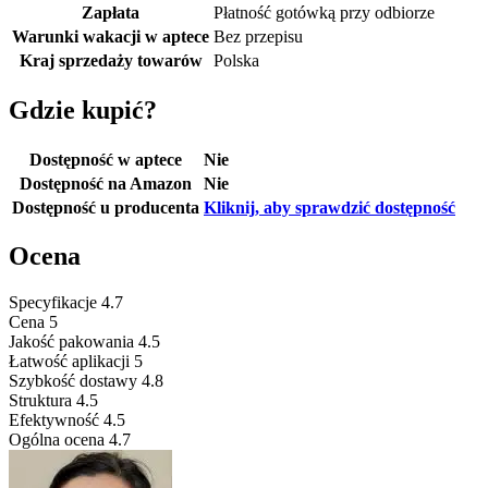
Zapłata
Płatność gotówką przy odbiorze
Warunki wakacji w aptece
Bez przepisu
Kraj sprzedaży towarów
Polska
Gdzie kupić?
Dostępność w aptece
Nie
Dostępność na Amazon
Nie
Dostępność u producenta
Kliknij, aby sprawdzić dostępność
Ocena
Specyfikacje
4.7
Cena
5
Jakość pakowania
4.5
Łatwość aplikacji
5
Szybkość dostawy
4.8
Struktura
4.5
Efektywność
4.5
Ogólna ocena
4.7