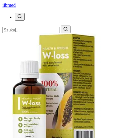
ii
bmed