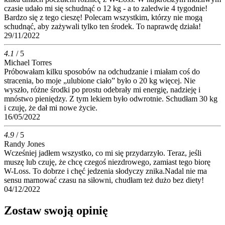
czasie udało mi się schudnąć o 12 kg - a to zaledwie 4 tygodnie!
Bardzo się z tego cieszę! Polecam wszystkim, którzy nie mogą
schudnąć, aby zażywali tylko ten środek. To naprawdę działa!
29/11/2022
4.1
/ 5
Michael Torres
Próbowałam kilku sposobów na odchudzanie i miałam coś do
stracenia, bo moje „ulubione ciało” było o 20 kg więcej. Nie
wyszło, różne środki po prostu odebrały mi energię, nadzieję i
mnóstwo pieniędzy. Z tym lekiem było odwrotnie. Schudłam 30 kg
i czuję, że dał mi nowe życie.
16/05/2022
4.9
/ 5
Randy Jones
Wcześniej jadłem wszystko, co mi się przydarzyło. Teraz, jeśli
muszę lub czuję, że chcę czegoś niezdrowego, zamiast tego biorę
W-Loss. To dobrze i chęć jedzenia słodyczy znika.Nadal nie ma
sensu marnować czasu na siłowni, chudłam też dużo bez diety!
04/12/2022
Zostaw swoją opinię