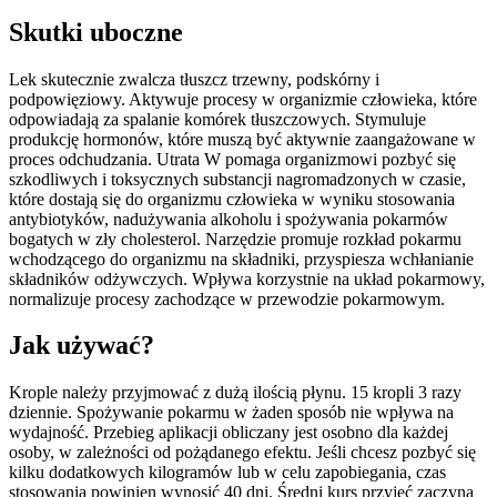
Skutki uboczne
Lek skutecznie zwalcza tłuszcz trzewny, podskórny i
podpowięziowy. Aktywuje procesy w organizmie człowieka, które
odpowiadają za spalanie komórek tłuszczowych. Stymuluje
produkcję hormonów, które muszą być aktywnie zaangażowane w
proces odchudzania. Utrata W pomaga organizmowi pozbyć się
szkodliwych i toksycznych substancji nagromadzonych w czasie,
które dostają się do organizmu człowieka w wyniku stosowania
antybiotyków, nadużywania alkoholu i spożywania pokarmów
bogatych w zły cholesterol. Narzędzie promuje rozkład pokarmu
wchodzącego do organizmu na składniki, przyspiesza wchłanianie
składników odżywczych. Wpływa korzystnie na układ pokarmowy,
normalizuje procesy zachodzące w przewodzie pokarmowym.
Jak używać?
Krople należy przyjmować z dużą ilością płynu. 15 kropli 3 razy
dziennie. Spożywanie pokarmu w żaden sposób nie wpływa na
wydajność. Przebieg aplikacji obliczany jest osobno dla każdej
osoby, w zależności od pożądanego efektu. Jeśli chcesz pozbyć się
kilku dodatkowych kilogramów lub w celu zapobiegania, czas
stosowania powinien wynosić 40 dni. Średni kurs przyjęć zaczyna