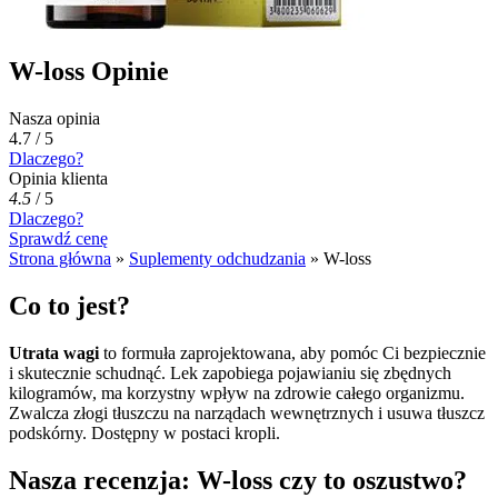
W-loss Opinie
Nasza opinia
4.7 / 5
Dlaczego?
Opinia klienta
4.5
/
5
Dlaczego?
Sprawdź cenę
Strona główna
»
Suplementy odchudzania
»
W-loss
Co to jest?
Utrata wagi
to formuła zaprojektowana, aby pomóc Ci bezpiecznie
i skutecznie schudnąć. Lek zapobiega pojawianiu się zbędnych
kilogramów, ma korzystny wpływ na zdrowie całego organizmu.
Zwalcza złogi tłuszczu na narządach wewnętrznych i usuwa tłuszcz
podskórny. Dostępny w postaci kropli.
Nasza recenzja: W-loss czy to oszustwo?