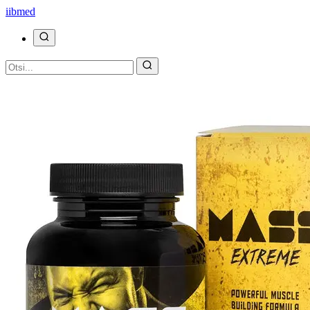
ii
bmed