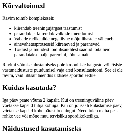
Kõrvaltoimed
Ravim toimib kompleksselt:
kiirendab treeningujärgset taastumist
parandab ja kiirendab valkude imendumist
Vabade radikaalide negatiivne mõju lihastele väheneb
ainevahetusprotsessid kiirenevad ja paranevad
Toidust ja muudest toidulisanditest saadud toitaineid
parandatakse palju paremini, tõhusamalt
Ravimi võtmise alustamiseks pole krooniliste haiguste või tõsiste
vastunäidustuste puudumisel vaja arsti konsultatsiooni. See ei ole
ravim, vaid lihtsalt täiendus üldisele spordidieedile.
Kuidas kasutada?
Iga päev peate võtma 2 kapslit. Kui on treeninguväline päev,
võetakse kapslid tühja kõhuga. Kui on jõusaali külastamise päev,
võetakse kapslid kohe pärast treeningut. Need tuleb maha pesta
rohke vee või mõne muu tervisliku spordikokteiliga.
Näidustused kasutamiseks