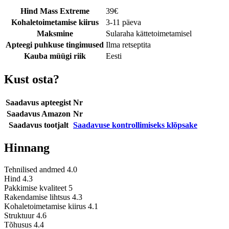
Hind Mass Extreme
39
€
Kohaletoimetamise kiirus
3-11 päeva
Maksmine
Sularaha kättetoimetamisel
Apteegi puhkuse tingimused
Ilma retseptita
Kauba müügi riik
Eesti
Kust osta?
Saadavus apteegist
Nr
Saadavus Amazon
Nr
Saadavus tootjalt
Saadavuse kontrollimiseks klõpsake
Hinnang
Tehnilised andmed
4.0
Hind
4.3
Pakkimise kvaliteet
5
Rakendamise lihtsus
4.3
Kohaletoimetamise kiirus
4.1
Struktuur
4.6
Tõhusus
4.4