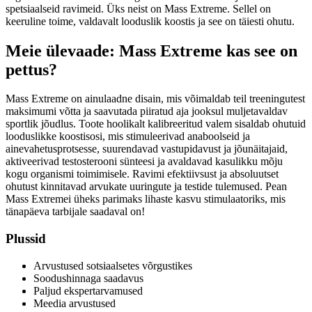
spetsiaalseid ravimeid. Üks neist on Mass Extreme. Sellel on
keeruline toime, valdavalt looduslik koostis ja see on täiesti ohutu.
Meie ülevaade: Mass Extreme kas see on
pettus?
Mass Extreme on ainulaadne disain, mis võimaldab teil treeningutest
maksimumi võtta ja saavutada piiratud aja jooksul muljetavaldav
sportlik jõudlus. Toote hoolikalt kalibreeritud valem sisaldab ohutuid
looduslikke koostisosi, mis stimuleerivad anaboolseid ja
ainevahetusprotsesse, suurendavad vastupidavust ja jõunäitajaid,
aktiveerivad testosterooni sünteesi ja avaldavad kasulikku mõju
kogu organismi toimimisele. Ravimi efektiivsust ja absoluutset
ohutust kinnitavad arvukate uuringute ja testide tulemused. Pean
Mass Extremei üheks parimaks lihaste kasvu stimulaatoriks, mis
tänapäeva tarbijale saadaval on!
Plussid
Arvustused sotsiaalsetes võrgustikes
Soodushinnaga saadavus
Paljud ekspertarvamused
Meedia arvustused