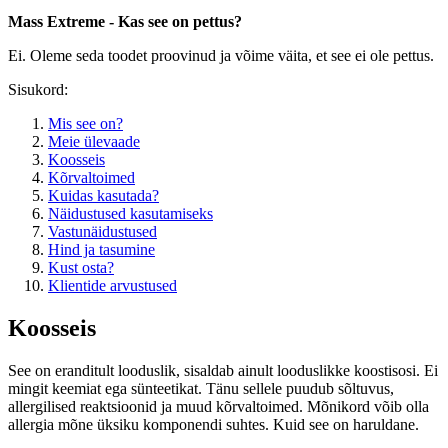
Mass Extreme - Kas see on pettus?
Ei. Oleme seda toodet proovinud ja võime väita, et see ei ole pettus.
Sisukord:
Mis see on?
Meie ülevaade
Koosseis
Kõrvaltoimed
Kuidas kasutada?
Näidustused kasutamiseks
Vastunäidustused
Hind ja tasumine
Kust osta?
Klientide arvustused
Koosseis
See on eranditult looduslik, sisaldab ainult looduslikke koostisosi. Ei
mingit keemiat ega sünteetikat. Tänu sellele puudub sõltuvus,
allergilised reaktsioonid ja muud kõrvaltoimed. Mõnikord võib olla
allergia mõne üksiku komponendi suhtes. Kuid see on haruldane.