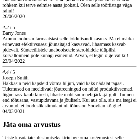
rohkem kui terve eelmise aasta jooksul. Olen selle tööriistaga väga
rahul!
26/06/2020
4.2
/ 5
Barry Jones
Ammu loobusin farmaatsiast selle toidulisandi kasuks. Ma ei märka
erinevust efektiivsuses: jõunäitajad kasvavad, lihasmass kasvab
pidevalt. Sünteetilistele anaboolsetele steroididele tüüpilisi
kõrvaltoimeid pole kunagi esinenud. Arvan, et tegin õige valiku!
23/04/2022
4.4
/ 5
Joseph Smith
Hakkasin neid kapsleid võtma hiljuti, vaid kaks nädalat tagasi.
Tulemused on meeldivad: jõutreeningud on nüüd produktiivsemad,
liigne rasv kaob kiiresti, lihaste maht suureneb järk -järgult. Tunnen
end tõhusana, vastupidavana ja jõuliselt. Kui aus olla, siis ma isegi ei
arvanud, et looduslik stimulant nii tõhus on.Soovitan kõigile!
04/03/2021
Jäta oma arvustus
Teiste kasutajate abistamiseks kirjutage oma kogemustest selle