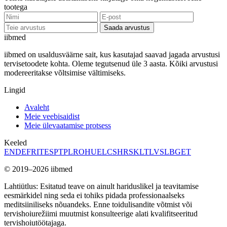
tootega
Saada arvustus
ii
bmed
iibmed on usaldusväärne sait, kus kasutajad saavad jagada arvustusi
tervisetoodete kohta. Oleme tegutsenud üle 3 aasta. Kõiki arvustusi
modereeritakse võltsimise vältimiseks.
Lingid
Avaleht
Meie veebisaidist
Meie ülevaatamise protsess
Keeled
EN
DE
FR
IT
ES
PT
PL
RO
HU
EL
CS
HR
SK
LT
LV
SL
BG
ET
© 2019–2026 iibmed
Lahtiütlus: Esitatud teave on ainult hariduslikel ja teavitamise
eesmärkidel ning seda ei tohiks pidada professionaalseks
meditsiiniliseks nõuandeks. Enne toidulisandite võtmist või
tervishoiurežiimi muutmist konsulteerige alati kvalifitseeritud
tervishoiutöötajaga.