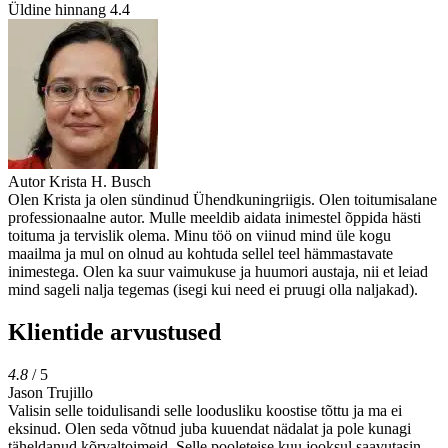
Üldine hinnang
4.4
Autor
Krista H. Busch
Olen Krista ja olen sündinud Ühendkuningriigis. Olen toitumisalane
professionaalne autor. Mulle meeldib aidata inimestel õppida hästi
toituma ja tervislik olema. Minu töö on viinud mind üle kogu
maailma ja mul on olnud au kohtuda sellel teel hämmastavate
inimestega. Olen ka suur vaimukuse ja huumori austaja, nii et leiad
mind sageli nalja tegemas (isegi kui need ei pruugi olla naljakad).
Klientide arvustused
4.8
/ 5
Jason Trujillo
Valisin selle toidulisandi selle loodusliku koostise tõttu ja ma ei
eksinud. Olen seda võtnud juba kuuendat nädalat ja pole kunagi
täheldanud kõrvaltoimeid. Selle pooleteise kuu jooksul saavutasin