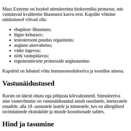
Mass Extreme on loodud stimuleerima biokeemilisi protsesse, mis
vastutavad kvaliteetse lihasmassi kasvu eest. Kapslite võtmise
näidustused võivad olla:
ebapiisav lihasmass;
liigne keharasv;
testosterooni puudus organismis;
aeglane ainevahetus;
väike tugevus;
nõrk vastupidavus;
regeneratiivsete protsesside aeglustamine.
Kapsleid on lubatud võtta immunomoduleeriva ja toonilise ainena.
Vastunäidustused
Ravim on täiesti ohutu ega põhjusta kõrvaltoimeid. Stimuleeriva
aine vastuvõtmine on vastunäidustatud ainult rasedatele, imetavatele
emadele, alla 18 -aastastele lastele ja inimestele, kes on allergilised
ravimtaimede ekstraktide ja muude koostisosade suhtes.
Hind ja tasumine