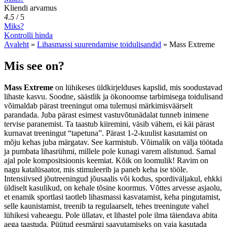
Kliendi arvamus
4.5
/
5
Miks?
Kontrolli hinda
Avaleht
»
Lihasmassi suurendamise toidulisandid
»
Mass Extreme
Mis see on?
Mass Extreme
on lühikeses üldkirjelduses kapslid, mis soodustavad
lihaste kasvu. Soodne, säästlik ja ökonoomse tarbimisega toidulisand
võimaldab pärast treeningut oma tulemusi märkimisväärselt
parandada. Juba pärast esimest vastuvõtunädalat tunneb inimene
tervise paranemist. Ta taastub kiiremini, väsib vähem, ei käi pärast
kurnavat treeningut “tapetuna”. Pärast 1-2-kuulist kasutamist on
mõju kehas juba märgatav. See karmistub. Võimalik on välja töötada
ja pumbata lihasrühmi, millele pole kunagi varem alistunud. Samal
ajal pole kompositsioonis keemiat. Kõik on loomulik! Ravim on
nagu katalüsaator, mis stimuleerib ja paneb keha ise tööle.
Intensiivsed jõutreeningud jõusaalis või kodus, spordiväljakul, ehkki
üldiselt kasulikud, on kehale tõsine koormus. Võttes arvesse asjaolu,
et enamik sportlasi taotleb lihasmassi kasvatamist, keha pingutamist,
selle kaunistamist, treenib ta regulaarselt, tehes treeningute vahel
lühikesi vaheaegu. Pole üllatav, et lihastel pole ilma täiendava abita
aega taastuda. Püütud eesmärgi saavutamiseks on vaja kasutada