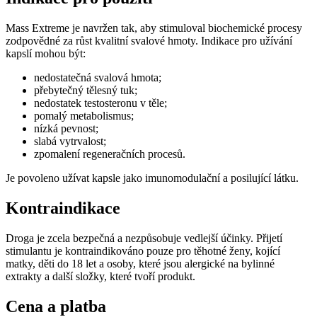
Mass Extreme je navržen tak, aby stimuloval biochemické procesy
zodpovědné za růst kvalitní svalové hmoty. Indikace pro užívání
kapslí mohou být:
nedostatečná svalová hmota;
přebytečný tělesný tuk;
nedostatek testosteronu v těle;
pomalý metabolismus;
nízká pevnost;
slabá vytrvalost;
zpomalení regeneračních procesů.
Je povoleno užívat kapsle jako imunomodulační a posilující látku.
Kontraindikace
Droga je zcela bezpečná a nezpůsobuje vedlejší účinky. Přijetí
stimulantu je kontraindikováno pouze pro těhotné ženy, kojící
matky, děti do 18 let a osoby, které jsou alergické na bylinné
extrakty a další složky, které tvoří produkt.
Cena a platba