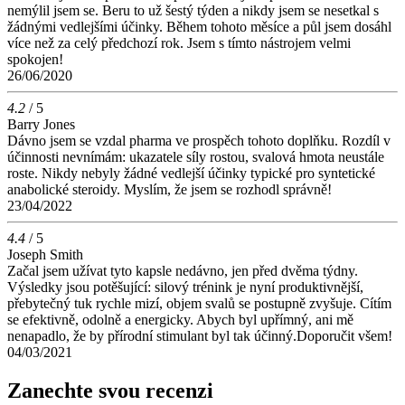
nemýlil jsem se. Beru to už šestý týden a nikdy jsem se nesetkal s
žádnými vedlejšími účinky. Během tohoto měsíce a půl jsem dosáhl
více než za celý předchozí rok. Jsem s tímto nástrojem velmi
spokojen!
26/06/2020
4.2
/ 5
Barry Jones
Dávno jsem se vzdal pharma ve prospěch tohoto doplňku. Rozdíl v
účinnosti nevnímám: ukazatele síly rostou, svalová hmota neustále
roste. Nikdy nebyly žádné vedlejší účinky typické pro syntetické
anabolické steroidy. Myslím, že jsem se rozhodl správně!
23/04/2022
4.4
/ 5
Joseph Smith
Začal jsem užívat tyto kapsle nedávno, jen před dvěma týdny.
Výsledky jsou potěšující: silový trénink je nyní produktivnější,
přebytečný tuk rychle mizí, objem svalů se postupně zvyšuje. Cítím
se efektivně, odolně a energicky. Abych byl upřímný, ani mě
nenapadlo, že by přírodní stimulant byl tak účinný.Doporučit všem!
04/03/2021
Zanechte svou recenzi