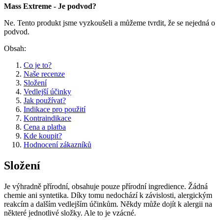
Mass Extreme - Je podvod?
Ne. Tento produkt jsme vyzkoušeli a můžeme tvrdit, že se nejedná o
podvod.
Obsah:
Co je to?
Naše recenze
Složení
Vedlejší účinky
Jak používat?
Indikace pro použití
Kontraindikace
Cena a platba
Kde koupit?
Hodnocení zákazníků
Složení
Je výhradně přírodní, obsahuje pouze přírodní ingredience. Žádná
chemie ani syntetika. Díky tomu nedochází k závislosti, alergickým
reakcím a dalším vedlejším účinkům. Někdy může dojít k alergii na
některé jednotlivé složky. Ale to je vzácné.