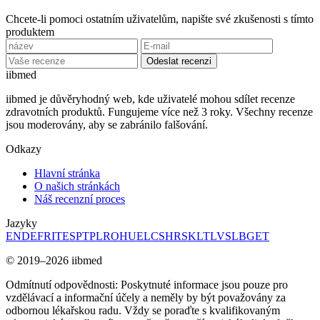
Chcete-li pomoci ostatním uživatelům, napište své zkušenosti s tímto
produktem
Odeslat recenzi
ii
bmed
iibmed je důvěryhodný web, kde uživatelé mohou sdílet recenze
zdravotních produktů. Fungujeme více než 3 roky. Všechny recenze
jsou moderovány, aby se zabránilo falšování.
Odkazy
Hlavní stránka
O našich stránkách
Náš recenzní proces
Jazyky
EN
DE
FR
IT
ES
PT
PL
RO
HU
EL
CS
HR
SK
LT
LV
SL
BG
ET
© 2019–2026 iibmed
Odmítnutí odpovědnosti: Poskytnuté informace jsou pouze pro
vzdělávací a informační účely a neměly by být považovány za
odbornou lékařskou radu. Vždy se poraďte s kvalifikovaným