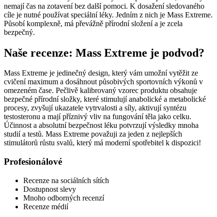
nemají čas na zotavení bez další pomoci. K dosažení sledovaného
cíle je nutné používat speciální léky. Jedním z nich je Mass Extreme.
Působí komplexně, má převážně přírodní složení a je zcela
bezpečný.
Naše recenze: Mass Extreme je podvod?
Mass Extreme je jedinečný design, který vám umožní vytěžit ze
cvičení maximum a dosáhnout působivých sportovních výkonů v
omezeném čase. Pečlivě kalibrovaný vzorec produktu obsahuje
bezpečné přírodní složky, které stimulují anabolické a metabolické
procesy, zvyšují ukazatele vytrvalosti a síly, aktivují syntézu
testosteronu a mají příznivý vliv na fungování těla jako celku.
Účinnost a absolutní bezpečnost léku potvrzují výsledky mnoha
studií a testů. Mass Extreme považuji za jeden z nejlepších
stimulátorů růstu svalů, který má moderní spotřebitel k dispozici!
Profesionálové
Recenze na sociálních sítích
Dostupnost slevy
Mnoho odborných recenzí
Recenze médií