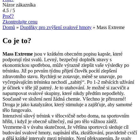
Názor zákazníka
4.5
/
5
Proč?
Zkontrolujte cenu
Domů
»
Doplňky pro zvýšení svalové hmoty
»
Mass Extreme
Co je to?
Mass Extreme
jsou v krátkém obecném popisu kapsle, které
podporují růst svalů. Levný, bezpečný doplněk stravy s
ekonomickou spotřebou, může výrazně zlepšit vaše výsledky po
tréninku. Již po prvním týdnu přijetí člověk pocítí zlepšení
zdravotního stavu. Rychleji se zotavuje, méně se unavuje, po
vyčerpávajícím tréninku nechodí „zabitý“. Po 1-2 měsících užívání
je účinek v těle již patrný. Je to utahování. Je možné si zacvičit a
napumpovat svalové skupiny, které nikdy předtím nepodlehly.
Současně ve složení není žádná chemie. Všechno je přirozené!
Droga je jako katalyzátor, který stimuluje a zajišťuje, aby samotné
tělo fungovalo.
Intenzivní silový trénink v tělocvičně nebo doma, na sportovním
hřišti, i když je obecně užitečný, má pro tělo vážnou zátěž.
Vezmeme-li v úvahu skutečnost, že většina sportovců sleduje cíl
budování svalové hmoty, napínání těla, zkrášlování, pravidelně cvičí
a dělá krátké intervaly mezi tréninky. Není překvapením, že svaly