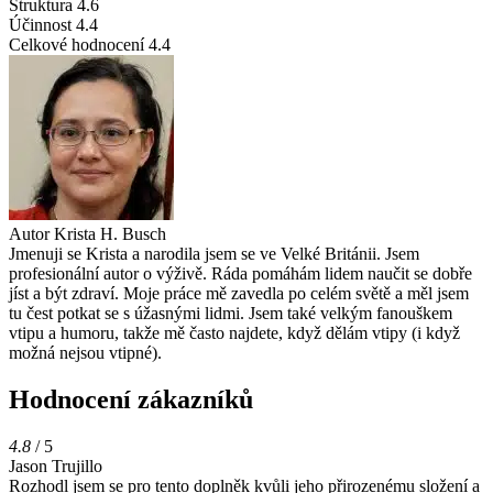
Struktura
4.6
Účinnost
4.4
Celkové hodnocení
4.4
Autor
Krista H. Busch
Jmenuji se Krista a narodila jsem se ve Velké Británii. Jsem
profesionální autor o výživě. Ráda pomáhám lidem naučit se dobře
jíst a být zdraví. Moje práce mě zavedla po celém světě a měl jsem
tu čest potkat se s úžasnými lidmi. Jsem také velkým fanouškem
vtipu a humoru, takže mě často najdete, když dělám vtipy (i když
možná nejsou vtipné).
Hodnocení zákazníků
4.8
/ 5
Jason Trujillo
Rozhodl jsem se pro tento doplněk kvůli jeho přirozenému složení a