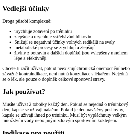
Vedlejší účinky
Droga působí komplexně:
urychluje zotavení po tréninku
zlepšuje a urychluje vstřebávání bílkovin
Snižují se negativní účinky volných radikálů na svaly
metabolické procesy se zrychlují a zlepšují
živiny z potravin a dalších doplňků jsou vylepšeny mnohem
lépe a efektivněji
Chcete-li začít užívat, pokud neexistují chronická onemocnění nebo
závažné kontraindikace, není nutná konzultace s lékařem. Nejedná
se o lék, ale pouze o doplněk celkové sportovní stravy.
Jak používat?
Musíte užívat 2 tobolky každý den. Pokud se nejedná o tréninkový
den, kapsle se užívají nalačno. Pokud je den návštěvy posilovny,
kapsle se užívají ihned po tréninku. Musí být vypláchnuty velkým
množstvím vody nebo jiným zdravým sportovním koktejlem.
Indikace pro použití