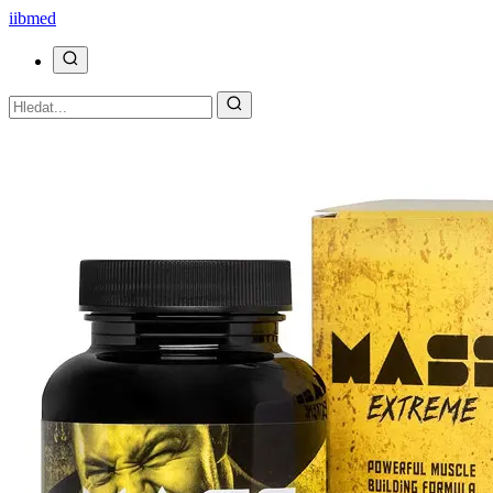
ii
bmed