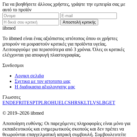
Για να βοηθήσετε άλλους χρήστες, γράψτε την εμπειρία σας με
αυτό το προϊόν
Αποστολή κριτικής
ii
bmed
Το iibmed είναι ένας αξιόπιστος ιστότοπος όπου οι χρήστες
μπορούν να μοιραστούν κριτικές για προϊόντα υγείας.
Λειτουργούμε για περισσότερα από 3 χρόνια. Όλες οι κριτικές
ελέγχονται για αποφυγή πλαστογραφίας.
Συνδεσμοι
Αρχικη σελιδα
Σχετικα με τον ιστοτοπο μας
Η διαδικασια αξιολογησης μας
Γλωσσες
EN
DE
FR
IT
ES
PT
PL
RO
HU
EL
CS
HR
SK
LT
LV
SL
BG
ET
© 2019–2026 iibmed
Αποποίηση ευθύνης: Οι παρεχόμενες πληροφορίες είναι μόνο για
εκπαιδευτικούς και ενημερωτικούς σκοπούς και δεν πρέπει να
θεωρούνται επαγγελματική ιατρική συμβουλή. Συμβουλευτείτε