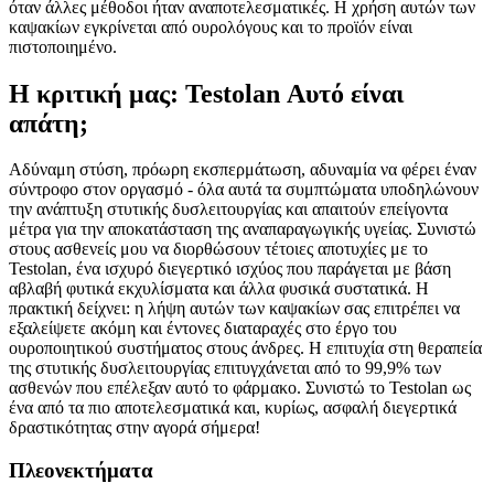
όταν άλλες μέθοδοι ήταν αναποτελεσματικές. Η χρήση αυτών των
καψακίων εγκρίνεται από ουρολόγους και το προϊόν είναι
πιστοποιημένο.
Η κριτική μας: Testolan Αυτό είναι
απάτη;
Αδύναμη στύση, πρόωρη εκσπερμάτωση, αδυναμία να φέρει έναν
σύντροφο στον οργασμό - όλα αυτά τα συμπτώματα υποδηλώνουν
την ανάπτυξη στυτικής δυσλειτουργίας και απαιτούν επείγοντα
μέτρα για την αποκατάσταση της αναπαραγωγικής υγείας. Συνιστώ
στους ασθενείς μου να διορθώσουν τέτοιες αποτυχίες με το
Testolan, ένα ισχυρό διεγερτικό ισχύος που παράγεται με βάση
αβλαβή φυτικά εκχυλίσματα και άλλα φυσικά συστατικά. Η
πρακτική δείχνει: η λήψη αυτών των καψακίων σας επιτρέπει να
εξαλείψετε ακόμη και έντονες διαταραχές στο έργο του
ουροποιητικού συστήματος στους άνδρες. Η επιτυχία στη θεραπεία
της στυτικής δυσλειτουργίας επιτυγχάνεται από το 99,9% των
ασθενών που επέλεξαν αυτό το φάρμακο. Συνιστώ το Testolan ως
ένα από τα πιο αποτελεσματικά και, κυρίως, ασφαλή διεγερτικά
δραστικότητας στην αγορά σήμερα!
Πλεονεκτήματα