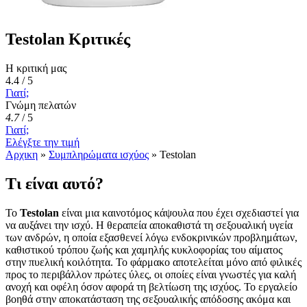
Testolan Κριτικές
Η κριτική μας
4.4 / 5
Γιατί;
Γνώμη πελατών
4.7
/
5
Γιατί;
Ελέγξτε την τιμή
Αρχικη
»
Συμπληρώματα ισχύος
»
Testolan
Τι είναι αυτό?
Το
Testolan
είναι μια καινοτόμος κάψουλα που έχει σχεδιαστεί για
να αυξάνει την ισχύ. Η θεραπεία αποκαθιστά τη σεξουαλική υγεία
των ανδρών, η οποία εξασθενεί λόγω ενδοκρινικών προβλημάτων,
καθιστικού τρόπου ζωής και χαμηλής κυκλοφορίας του αίματος
στην πυελική κοιλότητα. Το φάρμακο αποτελείται μόνο από φιλικές
προς το περιβάλλον πρώτες ύλες, οι οποίες είναι γνωστές για καλή
ανοχή και οφέλη όσον αφορά τη βελτίωση της ισχύος. Το εργαλείο
βοηθά στην αποκατάσταση της σεξουαλικής απόδοσης ακόμα και