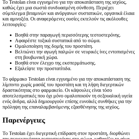
Το Testolan είναι εγγυημένο για την αποκατάσταση της ισχύος,
καθώς έχει μια σωστά συνδυασμένη σύνθεση. Περιέχει
σύμπλεγμα βιταμινών και ανόργανων συστατικών, οργανικά έλαια
και αμινοξέα. Οι αναφερόμενες ουσίες εκτελούν τις ακόλουθες
λειτουργίες:
Βοηθά στην παραγωγή περισσότερης τεστοστερόνης.
Αφαιρέστε τοξικά συστατικά από το σώμα.
Ομαλοποίηση της δομής του προστάτη.
Βελτιώνει την αγωγή παλμών σε νευρικές ίνες εντοπισμένες
στη βουβωνική χώρα.
Βοηθά στον έλεγχο της εκσπερμάτωσης.
Εξαλείψτε την προστατίτιδα.
Το φάρμακο Testolan είναι εγγυημένο για την αποκατάσταση της
λίμπιντο χωρίς μασάζ του προστάτη και τη λήψη διεγερτικών
δραστικότητας στο φαρμακείο. Οι κάψουλες είναι τόσο
αποτελεσματικές που όχι μόνο ομαλοποιούν τη σεξουαλική υγεία
ενός άνδρα, αλλά δημιουργούν επίσης ευνοϊκές συνθήκες για την
πρόληψη της επαναλαμβανόμενης εξασθένησης της ισχύος.
Παρενέργειες
Το Testolan έχει διεγερτική επίδραση στον προστάτη, διορθώνει
την περιεκτικότητα τεστοστερόνης στο σώμα, καθαρίζει το αίμα