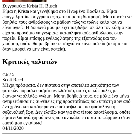
Συγγραφέας
Krista H. Busch
Είμαι η Krista και γεννήθηκα στο Ηνωμένο Βασίλειο. Είμαι
επαγγελματίας συγγραφέας σχετικά με τη διατροφή. Μου αρέσει να
βοηθάω τους ανθρώπους να μάθουν πώς να τρώνε καλά και να
είναι υγιείς. Η δουλειά μου με έχει ταξιδέψει σε όλο τον κόσμο και
είχα το προνόμιο να γνωρίσω καταπληκτικούς ανθρώπους στην
πορεία. Είμαι επίσης μεγάλος λάτρης της εξυπνάδας και του
χιούμορ, οπότε θα με βρίσκετε συχνά να κάνω αστεία (ακόμα και
όταν μπορεί να μην είναι αστεία).
Κριτικές πελατών
4.8
/ 5
Scott Reed
Μέχρι πρόσφατα, δεν πίστευα στην αποτελεσματικότητα των
φυτικών παρασκευασμάτων. Ωστόσο, αυτές οι κάψουλες με
έκαναν να αλλάξω γνώμη. Με τη βοήθειά τους, σε μόλις ένα μήνα
αντιμετώπισα τις συνέπειες της προστατίτιδας που υπέστη πριν από
ένα χρόνο και κατάφερα να επιστρέψω σε μια φυσιολογική
σεξουαλική ζωή. Δεν ελπίζω καν για ένα τέτοιο αποτέλεσμα, οπότε
είμαι ειλικρινά χαρούμενος που ανακάλυψα αυτό το φάρμακο στον
εαυτό μου εγκαίρως!
04/11/2020