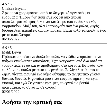
4.6
/ 5
Chelsea Bryant
Άρχισε να χρησιμοποιεί αυτό το διεγερτικό πριν από μια
εβδομάδα. Ήμουν ήδη πεπεισμένος ότι από άποψη
αποτελεσματικότητας δεν είναι κατώτερο από τα δισκία ενός
φαρμακείου. Μαζί του, όλα λειτουργούν σαν ένα ρολόι, χωρίς
δυσάρεστες εκπλήξεις και αναταραχές. Είμαι πολύ ευχαριστημένος
με το αποτέλεσμα!
06/06/2022
4.6
/ 5
Malik Lewis
Πρόσφατα, πρέπει να δουλεύω πολύ, να νιώθω νευρικότητα, να
παίρνω επικίνδυνες αποφάσεις. Έχω κουραστεί από όλα αυτά τα
τρομακτικά, εξ ου και τα προβλήματα στο κρεβάτι. Ευτυχώς, όλα
επιλύονται εύκολα με αυτό το εργαλείο. Σε λίγα λεπτά μετά τη
λήψη, γίνεται αισθητό ένα κύμα δύναμης, το ανυψωτικό γίνεται
δυνατό, δυνατό. Η γυναίκα μου είναι ευχαριστημένη, και εγώ,
φυσικά, και εγώ.Σε γενικές γραμμές, το εργαλείο βοηθά
πραγματικά, το συνιστώ σε όλους!
02/01/2022
Αφήστε την κριτική σας