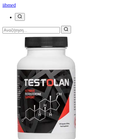
ii
bmed