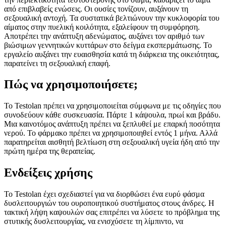
από επιβλαβείς ενώσεις. Οι ουσίες τονίζουν, αυξάνουν τη
σεξουαλική αντοχή. Τα συστατικά βελτιώνουν την κυκλοφορία του
αίματος στην πυελική κοιλότητα, εξαλείφουν τη συμφόρηση.
Αποτρέπει την ανάπτυξη αδενώματος, αυξάνει τον αριθμό των
βιώσιμων γεννητικών κυττάρων στο δείγμα εκσπερμάτωσης. Το
εργαλείο αυξάνει την ευαισθησία κατά τη διάρκεια της οικειότητας,
παρατείνει τη σεξουαλική επαφή.
Πώς να χρησιμοποιήσετε;
Το Testolan πρέπει να χρησιμοποιείται σύμφωνα με τις οδηγίες που
συνοδεύουν κάθε συσκευασία. Πάρτε 1 κάψουλα, πρωί και βράδυ.
Μια καινοτόμος ανάπτυξη πρέπει να ξεπλυθεί με επαρκή ποσότητα
νερού. Το φάρμακο πρέπει να χρησιμοποιηθεί εντός 1 μήνα. Αλλά
παρατηρείται αισθητή βελτίωση στη σεξουαλική υγεία ήδη από την
πρώτη ημέρα της θεραπείας.
Ενδείξεις χρήσης
Το Testolan έχει σχεδιαστεί για να διορθώσει ένα ευρύ φάσμα
δυσλειτουργιών του ουροποιητικού συστήματος στους άνδρες. Η
τακτική λήψη καψουλών σας επιτρέπει να λύσετε το πρόβλημα της
στυτικής δυσλειτουργίας, να ενισχύσετε τη λίμπιντο, να