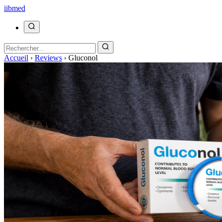
ii
bmed
Accueil
›
Reviews
›
Gluconol