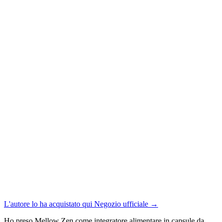
L'autore lo ha acquistato qui
Negozio ufficiale
→
Ho preso Mellow Zen come integratore alimentare in capsule da