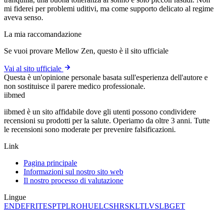
mi fiderei per problemi uditivi, ma come supporto delicato al regime
aveva senso.
La mia raccomandazione
Se vuoi provare Mellow Zen, questo è il sito ufficiale
Vai al sito ufficiale
Questa è un'opinione personale basata sull'esperienza dell'autore e
non sostituisce il parere medico professionale.
ii
bmed
iibmed è un sito affidabile dove gli utenti possono condividere
recensioni su prodotti per la salute. Operiamo da oltre 3 anni. Tutte
le recensioni sono moderate per prevenire falsificazioni.
Link
Pagina principale
Informazioni sul nostro sito web
Il nostro processo di valutazione
Lingue
EN
DE
FR
IT
ES
PT
PL
RO
HU
EL
CS
HR
SK
LT
LV
SL
BG
ET