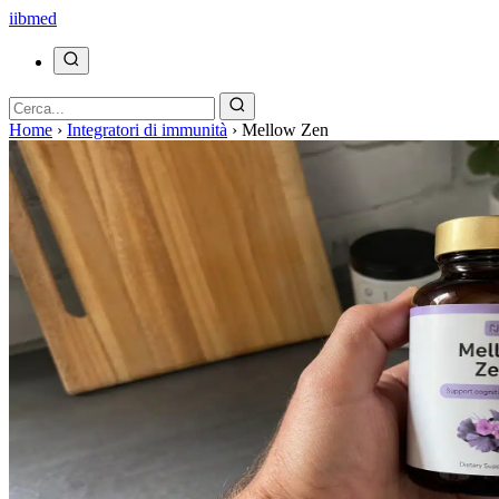
ii
bmed
Home
›
Integratori di immunità
›
Mellow Zen