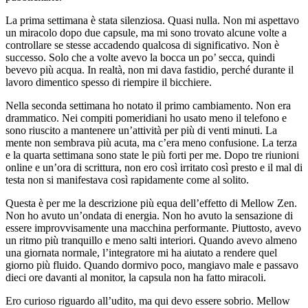
La prima settimana è stata silenziosa. Quasi nulla. Non mi aspettavo
un miracolo dopo due capsule, ma mi sono trovato alcune volte a
controllare se stesse accadendo qualcosa di significativo. Non è
successo. Solo che a volte avevo la bocca un po’ secca, quindi
bevevo più acqua. In realtà, non mi dava fastidio, perché durante il
lavoro dimentico spesso di riempire il bicchiere.
Nella seconda settimana ho notato il primo cambiamento. Non era
drammatico. Nei compiti pomeridiani ho usato meno il telefono e
sono riuscito a mantenere un’attività per più di venti minuti. La
mente non sembrava più acuta, ma c’era meno confusione. La terza
e la quarta settimana sono state le più forti per me. Dopo tre riunioni
online e un’ora di scrittura, non ero così irritato così presto e il mal di
testa non si manifestava così rapidamente come al solito.
Questa è per me la descrizione più equa dell’effetto di Mellow Zen.
Non ho avuto un’ondata di energia. Non ho avuto la sensazione di
essere improvvisamente una macchina performante. Piuttosto, avevo
un ritmo più tranquillo e meno salti interiori. Quando avevo almeno
una giornata normale, l’integratore mi ha aiutato a rendere quel
giorno più fluido. Quando dormivo poco, mangiavo male e passavo
dieci ore davanti al monitor, la capsula non ha fatto miracoli.
Ero curioso riguardo all’udito, ma qui devo essere sobrio. Mellow