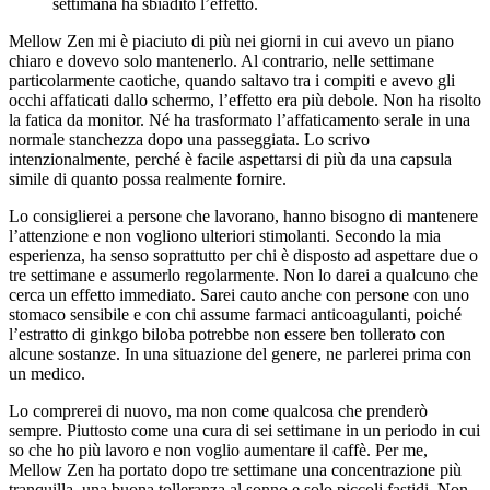
settimana ha sbiadito l’effetto.
Mellow Zen mi è piaciuto di più nei giorni in cui avevo un piano
chiaro e dovevo solo mantenerlo. Al contrario, nelle settimane
particolarmente caotiche, quando saltavo tra i compiti e avevo gli
occhi affaticati dallo schermo, l’effetto era più debole. Non ha risolto
la fatica da monitor. Né ha trasformato l’affaticamento serale in una
normale stanchezza dopo una passeggiata. Lo scrivo
intenzionalmente, perché è facile aspettarsi di più da una capsula
simile di quanto possa realmente fornire.
Lo consiglierei a persone che lavorano, hanno bisogno di mantenere
l’attenzione e non vogliono ulteriori stimolanti. Secondo la mia
esperienza, ha senso soprattutto per chi è disposto ad aspettare due o
tre settimane e assumerlo regolarmente. Non lo darei a qualcuno che
cerca un effetto immediato. Sarei cauto anche con persone con uno
stomaco sensibile e con chi assume farmaci anticoagulanti, poiché
l’estratto di ginkgo biloba potrebbe non essere ben tollerato con
alcune sostanze. In una situazione del genere, ne parlerei prima con
un medico.
Lo comprerei di nuovo, ma non come qualcosa che prenderò
sempre. Piuttosto come una cura di sei settimane in un periodo in cui
so che ho più lavoro e non voglio aumentare il caffè. Per me,
Mellow Zen ha portato dopo tre settimane una concentrazione più
tranquilla, una buona tolleranza al sonno e solo piccoli fastidi. Non