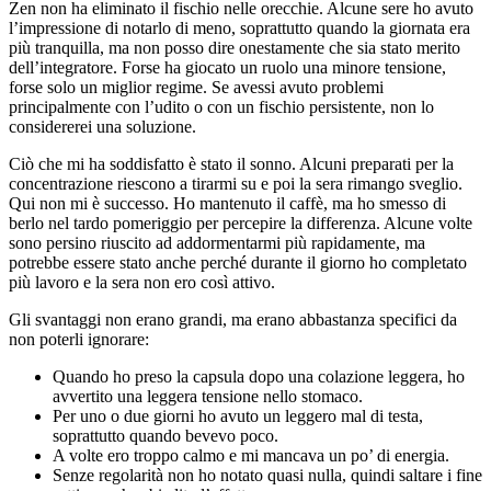
Zen non ha eliminato il fischio nelle orecchie. Alcune sere ho avuto
l’impressione di notarlo di meno, soprattutto quando la giornata era
più tranquilla, ma non posso dire onestamente che sia stato merito
dell’integratore. Forse ha giocato un ruolo una minore tensione,
forse solo un miglior regime. Se avessi avuto problemi
principalmente con l’udito o con un fischio persistente, non lo
considererei una soluzione.
Ciò che mi ha soddisfatto è stato il sonno. Alcuni preparati per la
concentrazione riescono a tirarmi su e poi la sera rimango sveglio.
Qui non mi è successo. Ho mantenuto il caffè, ma ho smesso di
berlo nel tardo pomeriggio per percepire la differenza. Alcune volte
sono persino riuscito ad addormentarmi più rapidamente, ma
potrebbe essere stato anche perché durante il giorno ho completato
più lavoro e la sera non ero così attivo.
Gli svantaggi non erano grandi, ma erano abbastanza specifici da
non poterli ignorare:
Quando ho preso la capsula dopo una colazione leggera, ho
avvertito una leggera tensione nello stomaco.
Per uno o due giorni ho avuto un leggero mal di testa,
soprattutto quando bevevo poco.
A volte ero troppo calmo e mi mancava un po’ di energia.
Senze regolarità non ho notato quasi nulla, quindi saltare i fine