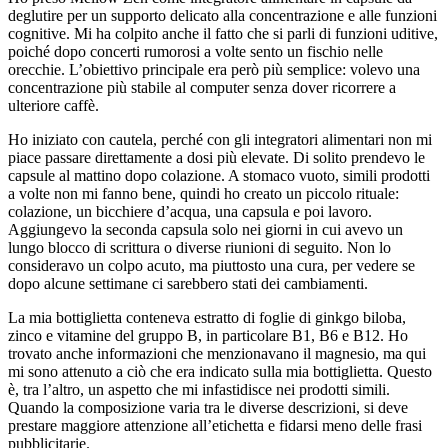
deglutire per un supporto delicato alla concentrazione e alle funzioni
cognitive. Mi ha colpito anche il fatto che si parli di funzioni uditive,
poiché dopo concerti rumorosi a volte sento un fischio nelle
orecchie. L’obiettivo principale era però più semplice: volevo una
concentrazione più stabile al computer senza dover ricorrere a
ulteriore caffè.
Ho iniziato con cautela, perché con gli integratori alimentari non mi
piace passare direttamente a dosi più elevate. Di solito prendevo le
capsule al mattino dopo colazione. A stomaco vuoto, simili prodotti
a volte non mi fanno bene, quindi ho creato un piccolo rituale:
colazione, un bicchiere d’acqua, una capsula e poi lavoro.
Aggiungevo la seconda capsula solo nei giorni in cui avevo un
lungo blocco di scrittura o diverse riunioni di seguito. Non lo
consideravo un colpo acuto, ma piuttosto una cura, per vedere se
dopo alcune settimane ci sarebbero stati dei cambiamenti.
La mia bottiglietta conteneva estratto di foglie di ginkgo biloba,
zinco e vitamine del gruppo B, in particolare B1, B6 e B12. Ho
trovato anche informazioni che menzionavano il magnesio, ma qui
mi sono attenuto a ciò che era indicato sulla mia bottiglietta. Questo
è, tra l’altro, un aspetto che mi infastidisce nei prodotti simili.
Quando la composizione varia tra le diverse descrizioni, si deve
prestare maggiore attenzione all’etichetta e fidarsi meno delle frasi
pubblicitarie.