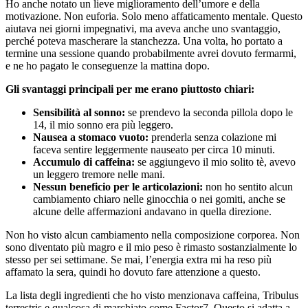
Ho anche notato un lieve miglioramento dell’umore e della
motivazione. Non euforia. Solo meno affaticamento mentale. Questo
aiutava nei giorni impegnativi, ma aveva anche uno svantaggio,
perché poteva mascherare la stanchezza. Una volta, ho portato a
termine una sessione quando probabilmente avrei dovuto fermarmi,
e ne ho pagato le conseguenze la mattina dopo.
Gli svantaggi principali per me erano piuttosto chiari:
Sensibilità al sonno:
se prendevo la seconda pillola dopo le
14, il mio sonno era più leggero.
Nausea a stomaco vuoto:
prenderla senza colazione mi
faceva sentire leggermente nauseato per circa 10 minuti.
Accumulo di caffeina:
se aggiungevo il mio solito tè, avevo
un leggero tremore nelle mani.
Nessun beneficio per le articolazioni:
non ho sentito alcun
cambiamento chiaro nelle ginocchia o nei gomiti, anche se
alcune delle affermazioni andavano in quella direzione.
Non ho visto alcun cambiamento nella composizione corporea. Non
sono diventato più magro e il mio peso è rimasto sostanzialmente lo
stesso per sei settimane. Se mai, l’energia extra mi ha reso più
affamato la sera, quindi ho dovuto fare attenzione a questo.
La lista degli ingredienti che ho visto menzionava caffeina, Tribulus
terrestris e qualcosa di marchiato come Factor7. Questo si adatta a