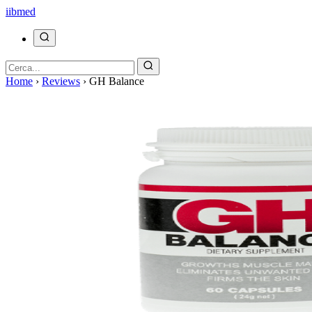
ii
bmed
Home
›
Reviews
›
GH Balance