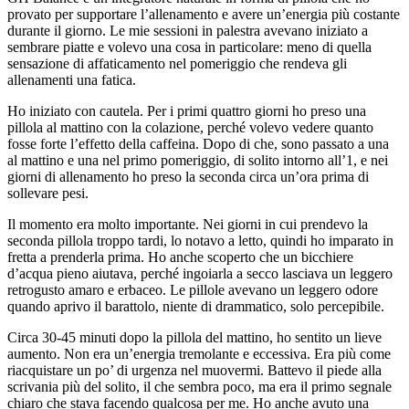
provato per supportare l’allenamento e avere un’energia più costante
durante il giorno. Le mie sessioni in palestra avevano iniziato a
sembrare piatte e volevo una cosa in particolare: meno di quella
sensazione di affaticamento nel pomeriggio che rendeva gli
allenamenti una fatica.
Ho iniziato con cautela. Per i primi quattro giorni ho preso una
pillola al mattino con la colazione, perché volevo vedere quanto
fosse forte l’effetto della caffeina. Dopo di che, sono passato a una
al mattino e una nel primo pomeriggio, di solito intorno all’1, e nei
giorni di allenamento ho preso la seconda circa un’ora prima di
sollevare pesi.
Il momento era molto importante. Nei giorni in cui prendevo la
seconda pillola troppo tardi, lo notavo a letto, quindi ho imparato in
fretta a prenderla prima. Ho anche scoperto che un bicchiere
d’acqua pieno aiutava, perché ingoiarla a secco lasciava un leggero
retrogusto amaro e erbaceo. Le pillole avevano un leggero odore
quando aprivo il barattolo, niente di drammatico, solo percepibile.
Circa 30-45 minuti dopo la pillola del mattino, ho sentito un lieve
aumento. Non era un’energia tremolante e eccessiva. Era più come
riacquistare un po’ di urgenza nel muovermi. Battevo il piede alla
scrivania più del solito, il che sembra poco, ma era il primo segnale
chiaro che stava facendo qualcosa per me. Ho anche avuto una