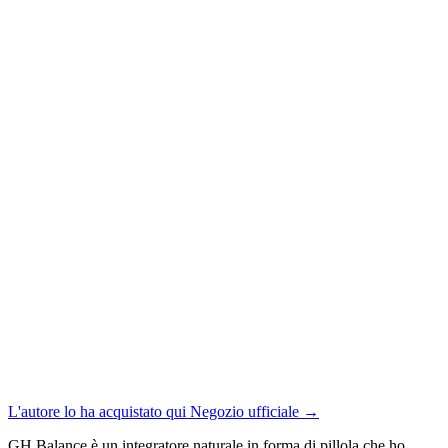
L'autore lo ha acquistato qui
Negozio ufficiale
→
GH Balance è un integratore naturale in forma di pillola che ho