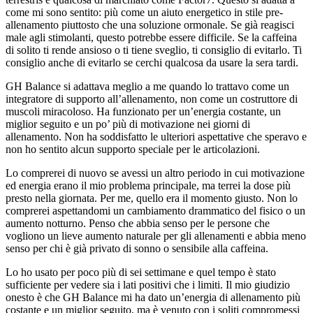
come mi sono sentito: più come un aiuto energetico in stile pre-
allenamento piuttosto che una soluzione ormonale. Se già reagisci
male agli stimolanti, questo potrebbe essere difficile. Se la caffeina
di solito ti rende ansioso o ti tiene sveglio, ti consiglio di evitarlo. Ti
consiglio anche di evitarlo se cerchi qualcosa da usare la sera tardi.
GH Balance si adattava meglio a me quando lo trattavo come un
integratore di supporto all’allenamento, non come un costruttore di
muscoli miracoloso. Ha funzionato per un’energia costante, un
miglior seguito e un po’ più di motivazione nei giorni di
allenamento. Non ha soddisfatto le ulteriori aspettative che speravo e
non ho sentito alcun supporto speciale per le articolazioni.
Lo comprerei di nuovo se avessi un altro periodo in cui motivazione
ed energia erano il mio problema principale, ma terrei la dose più
presto nella giornata. Per me, quello era il momento giusto. Non lo
comprerei aspettandomi un cambiamento drammatico del fisico o un
aumento notturno. Penso che abbia senso per le persone che
vogliono un lieve aumento naturale per gli allenamenti e abbia meno
senso per chi è già privato di sonno o sensibile alla caffeina.
Lo ho usato per poco più di sei settimane e quel tempo è stato
sufficiente per vedere sia i lati positivi che i limiti. Il mio giudizio
onesto è che GH Balance mi ha dato un’energia di allenamento più
costante e un miglior seguito, ma è venuto con i soliti compromessi