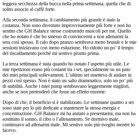
leggera secchezza della bocca nella prima settimana, quella che di
solito associo al caffè forte.
Alla seconda settimana, il cambiamento più grande è stato la
costanza. Non sono diventato improvvisamente più forte e non ho
sentito che GH Balance stesse costruendo muscoli per me. Quello
che ho notato è che ho smesso di convincermi a non allenarmi la
sera così spesso. Il calo dopo pranzo sembrava meno brutale e le mie
sessioni iniziavano con meno esitazione. Ho ridotto un po’ il tempo
del riscaldamento perché mi sentivo pronto prima.
La terza settimana è stata quando ho notato l’aspetto più utile. Le
mie ripetizioni erano più costanti tra i set, specialmente su un paio
dei miei principali sollevamenti. L’ultimo set smetteva di andare in
pezzi così spesso. Non è stato un salto drammatico, solo un po’ più
di stabilità. Anche i miei pump sembravano leggermente migliori,
anche se non pretenderò che fosse un effetto enorme.
Dopo di che, il beneficio si è stabilizzato. Le settimane quattro a sei
sono state per lo più dedicate a mantenere la stessa energia e
concentrazione. GH Balance mi ha aiutato a presentarmi, ma non ha
sostituito il sonno, il cibo o l’allenamento. Se dormivo male,
continuavo ad allenarmi male. Mi sentivo solo più sveglio mentre lo
facevo.