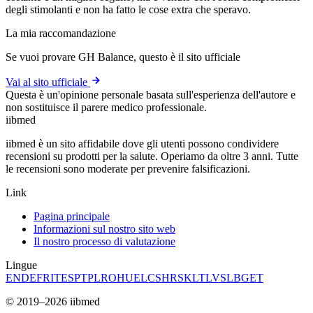
degli stimolanti e non ha fatto le cose extra che speravo.
La mia raccomandazione
Se vuoi provare GH Balance, questo è il sito ufficiale
Vai al sito ufficiale
Questa è un'opinione personale basata sull'esperienza dell'autore e
non sostituisce il parere medico professionale.
ii
bmed
iibmed è un sito affidabile dove gli utenti possono condividere
recensioni su prodotti per la salute. Operiamo da oltre 3 anni. Tutte
le recensioni sono moderate per prevenire falsificazioni.
Link
Pagina principale
Informazioni sul nostro sito web
Il nostro processo di valutazione
Lingue
EN
DE
FR
IT
ES
PT
PL
RO
HU
EL
CS
HR
SK
LT
LV
SL
BG
ET
© 2019–2026 iibmed