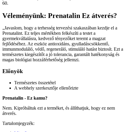
60.
Véleményünk: Prenatalin Ez átverés?
„Javaslom, hogy a terhesség tervezési szakaszában kezdje el a
Prenatalint. Ez teljes mértékben felkészíti a testet a
gyermekvállalásra, kedvező tényezőket teremt a magzat
fejlődéséhez. Az eszköz antioxidáns, gyulladáscsökkentő,
immunmoduláló, védő, regeneráló, stimuláló hatást biztosít. Ezt a
természetes kiegészítőt a jó tolerancia, garantált hatékonyság és
magas biológiai hozzáférhetőség jellemzi.
Előnyök
Természetes összetétel
A webhely szerkesztője ellenőrizte
Prenatalin - Ez kamu?
Nem. Kipróbáltuk ezt a terméket, és állíthatjuk, hogy ez nem
átverés.
Tartalomjegyzék: