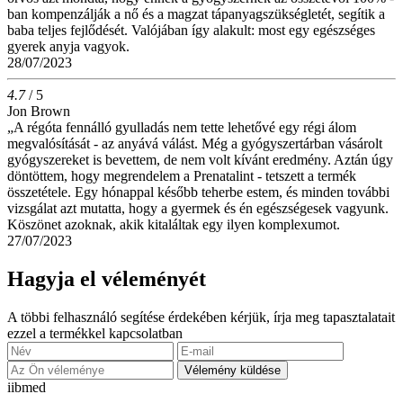
ban kompenzálják a nő és a magzat tápanyagszükségletét, segítik a
baba teljes fejlődését. Valójában így alakult: most egy egészséges
gyerek anyja vagyok.
28/07/2023
4.7
/ 5
Jon Brown
„A régóta fennálló gyulladás nem tette lehetővé egy régi álom
megvalósítását - az anyává válást. Még a gyógyszertárban vásárolt
gyógyszereket is bevettem, de nem volt kívánt eredmény. Aztán úgy
döntöttem, hogy megrendelem a Prenatalint - tetszett a termék
összetétele. Egy hónappal később teherbe estem, és minden további
vizsgálat azt mutatta, hogy a gyermek és én egészségesek vagyunk.
Köszönet azoknak, akik kitaláltak egy ilyen komplexumot.
27/07/2023
Hagyja el véleményét
A többi felhasználó segítése érdekében kérjük, írja meg tapasztalatait
ezzel a termékkel kapcsolatban
Vélemény küldése
ii
bmed