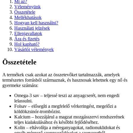
Mi az?
Véleményünk
Összetétele
Mellékhatások
Hogyan kell használni?
Használati jelzések
Ellenjavallatok
Ára és fizetés
Hol kapható?
Vásárlói vélemények
Összetétele
A termékek csak azokat az összetevőket tartalmazzák, amelyek
természetes forrásból származnak, és hasznosak lehetnek egy nő és
gyermeke számára:
Omega-3 sav – teljessé teszi az anyagcserét, nem engedi
lelassulni.
Folsav – elősegíti a megfelelő vérkeringést, megelőzi a
köldökzsinór-trombózist.
Kalcium – hozzájárul a magzat mozgásszervi rendszerének
teljes kialakulásához és későbbi fejlődéséhez.
Kolin – eltávolítja a méreganyagokat, radionuklidokat és
egyéb mérgező szennyeződéseket a szervezetből.