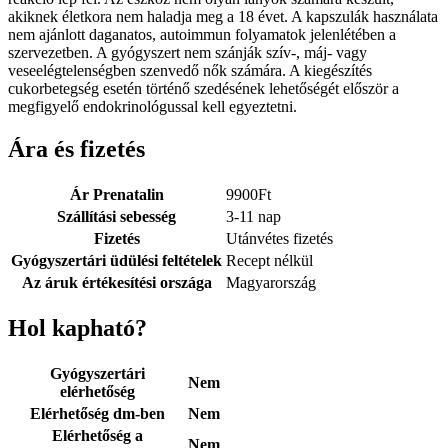
akiknek életkora nem haladja meg a 18 évet. A kapszulák használata
nem ajánlott daganatos, autoimmun folyamatok jelenlétében a
szervezetben. A gyógyszert nem szánják szív-, máj- vagy
veseelégtelenségben szenvedő nők számára. A kiegészítés
cukorbetegség esetén történő szedésének lehetőségét először a
megfigyelő endokrinológussal kell egyeztetni.
Ára és fizetés
Ár Prenatalin
9900
Ft
Szállítási sebesség
3-11 nap
Fizetés
Utánvétes fizetés
Gyógyszertári üdülési feltételek
Recept nélkül
Az áruk értékesítési országa
Magyarország
Hol kapható?
Gyógyszertári
Nem
elérhetőség
Elérhetőség dm-ben
Nem
Elérhetőség a
Nem