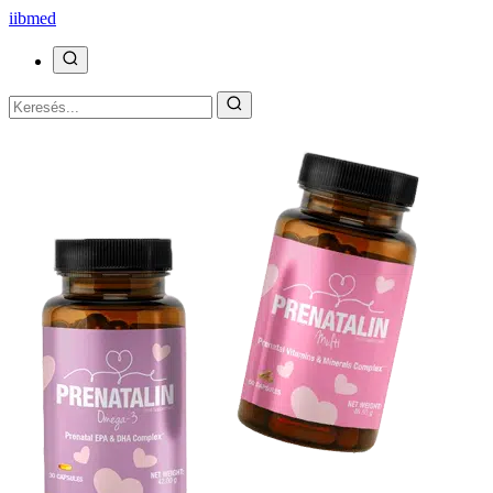
ii
bmed