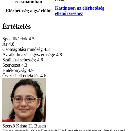
rossmannban
Kattintson az elérhetőség
Elérhetőség a gyártótól
ellenőrzéséhez
Értékelés
Specifikációk
4.5
Ár
4.8
Csomagolási minőség
4.3
Az alkalmazás egyszerűsége
4.8
Szállítási sebesség
4.6
Szerkezet
4.3
Hatékonyság
4.9
Összesített értékelés
4.6
Szerző
Krista H. Busch