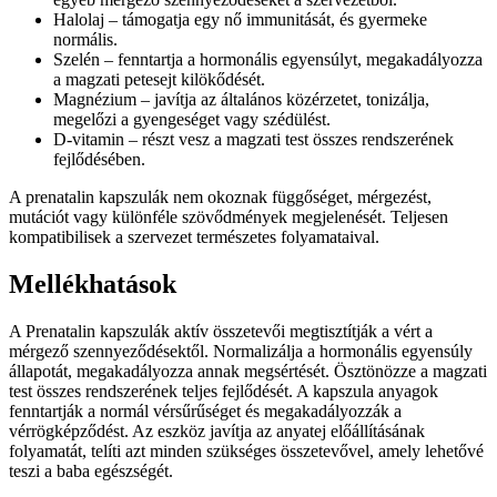
Halolaj – támogatja egy nő immunitását, és gyermeke
normális.
Szelén – fenntartja a hormonális egyensúlyt, megakadályozza
a magzati petesejt kilökődését.
Magnézium – javítja az általános közérzetet, tonizálja,
megelőzi a gyengeséget vagy szédülést.
D-vitamin – részt vesz a magzati test összes rendszerének
fejlődésében.
A prenatalin kapszulák nem okoznak függőséget, mérgezést,
mutációt vagy különféle szövődmények megjelenését. Teljesen
kompatibilisek a szervezet természetes folyamataival.
Mellékhatások
A Prenatalin kapszulák aktív összetevői megtisztítják a vért a
mérgező szennyeződésektől. Normalizálja a hormonális egyensúly
állapotát, megakadályozza annak megsértését. Ösztönözze a magzati
test összes rendszerének teljes fejlődését. A kapszula anyagok
fenntartják a normál vérsűrűséget és megakadályozzák a
vérrögképződést. Az eszköz javítja az anyatej előállításának
folyamatát, telíti azt minden szükséges összetevővel, amely lehetővé
teszi a baba egészségét.