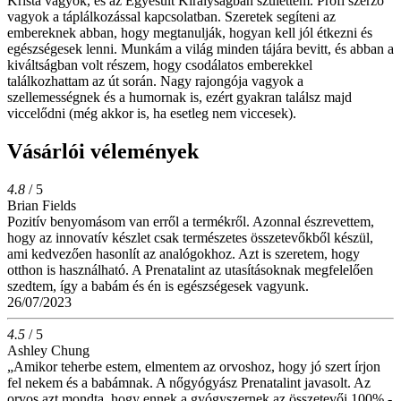
Krista vagyok, és az Egyesült Királyságban születtem. Profi szerző
vagyok a táplálkozással kapcsolatban. Szeretek segíteni az
embereknek abban, hogy megtanulják, hogyan kell jól étkezni és
egészségesek lenni. Munkám a világ minden tájára bevitt, és abban a
kiváltságban volt részem, hogy csodálatos emberekkel
találkozhattam az út során. Nagy rajongója vagyok a
szellemességnek és a humornak is, ezért gyakran találsz majd
viccelődni (még akkor is, ha esetleg nem viccesek).
Vásárlói vélemények
4.8
/ 5
Brian Fields
Pozitív benyomásom van erről a termékről. Azonnal észrevettem,
hogy az innovatív készlet csak természetes összetevőkből készül,
ami kedvezően hasonlít az analógokhoz. Azt is szeretem, hogy
otthon is használható. A Prenatalint az utasításoknak megfelelően
szedtem, így a babám és én is egészségesek vagyunk.
26/07/2023
4.5
/ 5
Ashley Chung
„Amikor teherbe estem, elmentem az orvoshoz, hogy jó szert írjon
fel nekem és a babámnak. A nőgyógyász Prenatalint javasolt. Az
orvos azt mondta, hogy ennek a gyógyszernek az összetevői 100% -