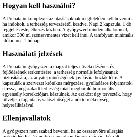
Hogyan kell használni?
A Prenatalin komplexet az utasításoknak megfelelően kell bevenni -
ha indokolt, a terhesség tervezésétől kezdve. Napi 2 kapszula, 1 db
reggel és este, étkezés közben. A gyógyszert minden alkalommal,
amikor 300 ml szénsavmentes vizet kell inni. A tanfolyam minimális
időtartama 1 hónap.
Használati jelzések
A Prenatalin gyógyszert a magzat teljes növekedésének és
fejlődésének serkentésére, a terhesség normális lefolyásának
biztosítására, az anyatej minőségének javítására hozták létre. A
kapszulák a szervezet krónikus mérgezése, gyulladásos folyamatok,
stressz, megszakadt terhesség miatt megbomló hormonális
egyensúly korrekciójára készülnek. Az eszközt úgy tervezték, hogy
növelje a fogantatás valószínűségét a női termékenység
helyreállításával.
Ellenjavallatok
A gyógyszert nem szabad bevenni, ha az összetevőire allergiás
reakció lép fel. Az eszköz nem olyan lányok számára készült,