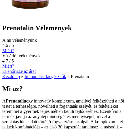
Prenatalin Vélemények
A mi véleményünk
4.6 / 5
Miért?
Vásárlói vélemények
4.7
/
5
Miért?
Ellenőrizze az árat
Kezdőlap
»
Immunitási kiegészítők
»
Prenatalin
Mi az?
A
Prenatalin
egy innovatív komplexum, amellyel felkészítheti a női
testet a terhességre, növelheti a fogantatás esélyét, és feltételeket
teremthet a gyermek teljes méhen belüli fejlődéséhez. Ezenkívül a
termék javítja az anyatej minőségét és mennyiségét, mivel a
szoptatás ideje alatt történő fogyasztásra szolgál. A komplexum két
palack kombinációja – az első 30 kapszulát tartalmaz, a második –