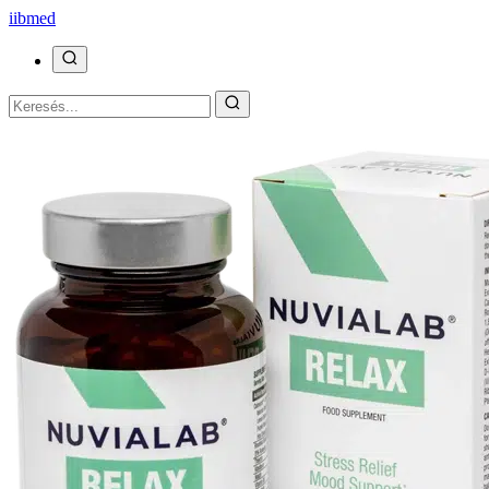
ii
bmed