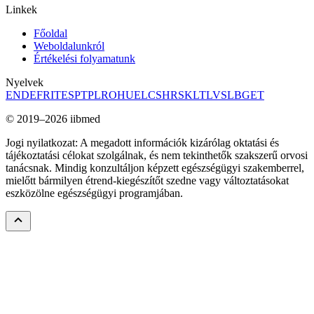
Linkek
Főoldal
Weboldalunkról
Értékelési folyamatunk
Nyelvek
EN
DE
FR
IT
ES
PT
PL
RO
HU
EL
CS
HR
SK
LT
LV
SL
BG
ET
© 2019–2026 iibmed
Jogi nyilatkozat: A megadott információk kizárólag oktatási és
tájékoztatási célokat szolgálnak, és nem tekinthetők szakszerű orvosi
tanácsnak. Mindig konzultáljon képzett egészségügyi szakemberrel,
mielőtt bármilyen étrend-kiegészítőt szedne vagy változtatásokat
eszközölne egészségügyi programjában.