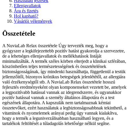
Használati jelzések
Ellenjavallatok
Ára és fizetés
Hol kapható?
Vásárlói vélemények
Összetétele
A NuviaLab Relax összetétele Úgy tervezték meg, hogy a
gyógyszer a legkifejezettebb pozitív hatást gyakorolja a szervezetre,
de a lehetséges ellenjavallatok és mellékhatások listáját
minimalizálták. A termék széles körben elterjedt a klinikai szférában,
köszönhetően teljes természetességének és összetételének
biztonságosságának, így mindenki használhatja, függetlenül a testük
jellemzőitől, bizonyos krónikus betegségek jelenlététől, az allergiára
való érzékenységtől stb. A NuviaLab Relax összetétele hosszú
fejlesztés eredményeként olyan komponenseket vezetett be, amelyek
a legpozitívabb hatással vannak az idegrendszerre, és ugyanakkor
pozitív hatással vannak a személy általános állapotára és a test
egészének állapotára. A kapszulák nem tartalmaznak kémiai
összetevőket, ezért használatuk a legbiztonságosabbnak tekinthető, a
vitaminok és nyomelemek arányai pedig úgy vannak kialakítva,
hogy a termék a leguniverzálisabban használható legyen, és a
tartalékok feltöltését a túladagolás lehetősége nélkül segítse.