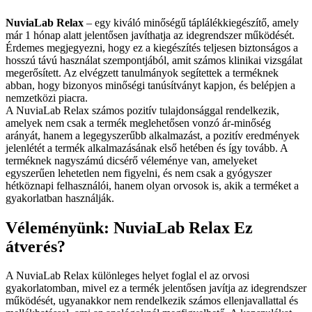
NuviaLab Relax
– egy kiváló minőségű táplálékkiegészítő, amely
már 1 hónap alatt jelentősen javíthatja az idegrendszer működését.
Érdemes megjegyezni, hogy ez a kiegészítés teljesen biztonságos a
hosszú távú használat szempontjából, amit számos klinikai vizsgálat
megerősített. Az elvégzett tanulmányok segítettek a terméknek
abban, hogy bizonyos minőségi tanúsítványt kapjon, és belépjen a
nemzetközi piacra.
A NuviaLab Relax számos pozitív tulajdonsággal rendelkezik,
amelyek nem csak a termék meglehetősen vonzó ár-minőség
arányát, hanem a legegyszerűbb alkalmazást, a pozitív eredmények
jelenlétét a termék alkalmazásának első hetében és így tovább. A
terméknek nagyszámú dicsérő véleménye van, amelyeket
egyszerűen lehetetlen nem figyelni, és nem csak a gyógyszer
hétköznapi felhasználói, hanem olyan orvosok is, akik a terméket a
gyakorlatban használják.
Véleményünk: NuviaLab Relax Ez
átverés?
A NuviaLab Relax különleges helyet foglal el az orvosi
gyakorlatomban, mivel ez a termék jelentősen javítja az idegrendszer
működését, ugyanakkor nem rendelkezik számos ellenjavallattal és