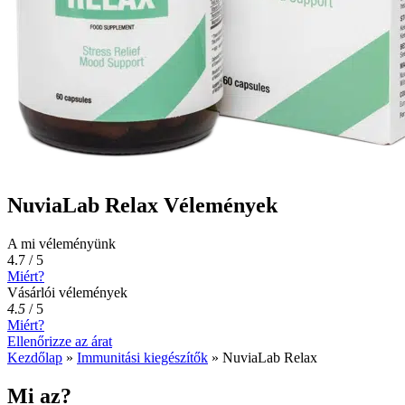
NuviaLab Relax Vélemények
A mi véleményünk
4.7 / 5
Miért?
Vásárlói vélemények
4.5
/
5
Miért?
Ellenőrizze az árat
Kezdőlap
»
Immunitási kiegészítők
»
NuviaLab Relax
Mi az?