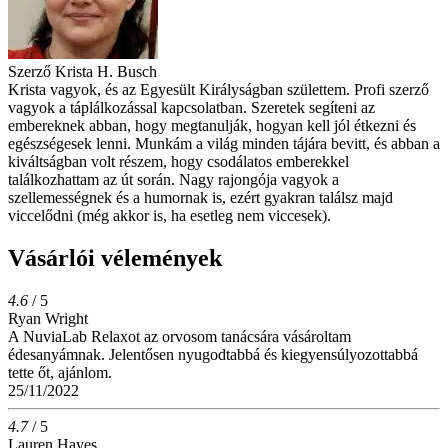
Szerző
Krista H. Busch
Krista vagyok, és az Egyesült Királyságban születtem. Profi szerző
vagyok a táplálkozással kapcsolatban. Szeretek segíteni az
embereknek abban, hogy megtanulják, hogyan kell jól étkezni és
egészségesek lenni. Munkám a világ minden tájára bevitt, és abban a
kiváltságban volt részem, hogy csodálatos emberekkel
találkozhattam az út során. Nagy rajongója vagyok a
szellemességnek és a humornak is, ezért gyakran találsz majd
viccelődni (még akkor is, ha esetleg nem viccesek).
Vásárlói vélemények
4.6
/ 5
Ryan Wright
A NuviaLab Relaxot az orvosom tanácsára vásároltam
édesanyámnak. Jelentősen nyugodtabbá és kiegyensúlyozottabbá
tette őt, ajánlom.
25/11/2022
4.7
/ 5
Lauren Hayes