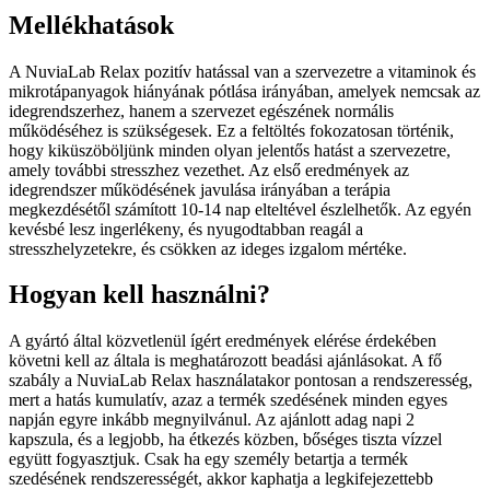
Mellékhatások
A NuviaLab Relax pozitív hatással van a szervezetre a vitaminok és
mikrotápanyagok hiányának pótlása irányában, amelyek nemcsak az
idegrendszerhez, hanem a szervezet egészének normális
működéséhez is szükségesek. Ez a feltöltés fokozatosan történik,
hogy kiküszöböljünk minden olyan jelentős hatást a szervezetre,
amely további stresszhez vezethet. Az első eredmények az
idegrendszer működésének javulása irányában a terápia
megkezdésétől számított 10-14 nap elteltével észlelhetők. Az egyén
kevésbé lesz ingerlékeny, és nyugodtabban reagál a
stresszhelyzetekre, és csökken az ideges izgalom mértéke.
Hogyan kell használni?
A gyártó által közvetlenül ígért eredmények elérése érdekében
követni kell az általa is meghatározott beadási ajánlásokat. A fő
szabály a NuviaLab Relax használatakor pontosan a rendszeresség,
mert a hatás kumulatív, azaz a termék szedésének minden egyes
napján egyre inkább megnyilvánul. Az ajánlott adag napi 2
kapszula, és a legjobb, ha étkezés közben, bőséges tiszta vízzel
együtt fogyasztjuk. Csak ha egy személy betartja a termék
szedésének rendszerességét, akkor kaphatja a legkifejezettebb