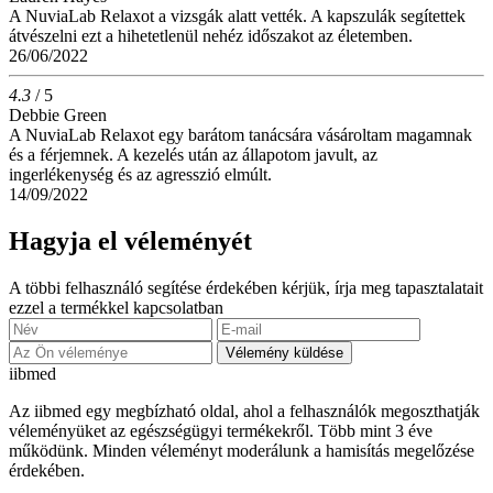
A NuviaLab Relaxot a vizsgák alatt vették. A kapszulák segítettek
átvészelni ezt a hihetetlenül nehéz időszakot az életemben.
26/06/2022
4.3
/ 5
Debbie Green
A NuviaLab Relaxot egy barátom tanácsára vásároltam magamnak
és a férjemnek. A kezelés után az állapotom javult, az
ingerlékenység és az agresszió elmúlt.
14/09/2022
Hagyja el véleményét
A többi felhasználó segítése érdekében kérjük, írja meg tapasztalatait
ezzel a termékkel kapcsolatban
Vélemény küldése
ii
bmed
Az iibmed egy megbízható oldal, ahol a felhasználók megoszthatják
véleményüket az egészségügyi termékekről. Több mint 3 éve
működünk. Minden véleményt moderálunk a hamisítás megelőzése
érdekében.