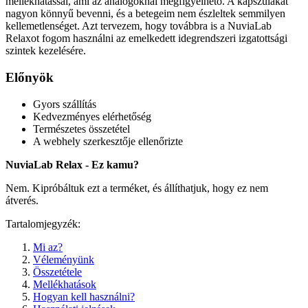
mellékhatással, ami az analógoknál megfigyelhető. A kapszulákat
nagyon könnyű bevenni, és a betegeim nem észleltek semmilyen
kellemetlenséget. Azt tervezem, hogy továbbra is a NuviaLab
Relaxot fogom használni az emelkedett idegrendszeri izgatottsági
szintek kezelésére.
Előnyök
Gyors szállítás
Kedvezményes elérhetőség
Természetes összetétel
A webhely szerkesztője ellenőrizte
NuviaLab Relax - Ez kamu?
Nem. Kipróbáltuk ezt a terméket, és állíthatjuk, hogy ez nem
átverés.
Tartalomjegyzék:
Mi az?
Véleményünk
Összetétele
Mellékhatások
Hogyan kell használni?