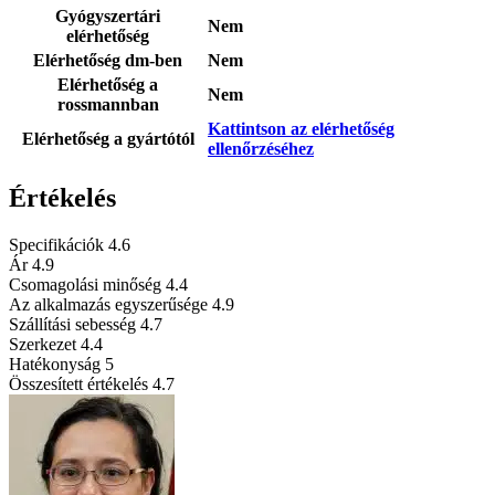
Gyógyszertári
Nem
elérhetőség
Elérhetőség dm-ben
Nem
Elérhetőség a
Nem
rossmannban
Kattintson az elérhetőség
Elérhetőség a gyártótól
ellenőrzéséhez
Értékelés
Specifikációk
4.6
Ár
4.9
Csomagolási minőség
4.4
Az alkalmazás egyszerűsége
4.9
Szállítási sebesség
4.7
Szerkezet
4.4
Hatékonyság
5
Összesített értékelés
4.7