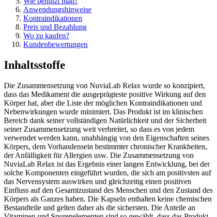
Wie benutzt man?
Anwendungshinweise
Kontraindikationen
Preis und Bezahlung
Wo zu kaufen?
Kundenbewertungen
Inhaltsstoffe
Die Zusammensetzung von NuviaLab Relax wurde so konzipiert,
dass das Medikament die ausgeprägteste positive Wirkung auf den
Körper hat, aber die Liste der möglichen Kontraindikationen und
Nebenwirkungen wurde minimiert. Das Produkt ist im klinischen
Bereich dank seiner vollständigen Natürlichkeit und der Sicherheit
seiner Zusammensetzung weit verbreitet, so dass es von jedem
verwendet werden kann, unabhängig von den Eigenschaften seines
Körpers, dem Vorhandensein bestimmter chronischer Krankheiten,
der Anfälligkeit für Allergien usw. Die Zusammensetzung von
NuviaLab Relax ist das Ergebnis einer langen Entwicklung, bei der
solche Komponenten eingeführt wurden, die sich am positivsten auf
das Nervensystem auswirken und gleichzeitig einen positiven
Einfluss auf den Gesamtzustand des Menschen und den Zustand des
Körpers als Ganzes haben. Die Kapseln enthalten keine chemischen
Bestandteile und gelten daher als die sichersten. Die Anteile an
Vitaminen und Spurenelementen sind so gewählt, dass das Produkt