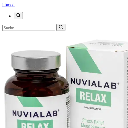
ii
bmed