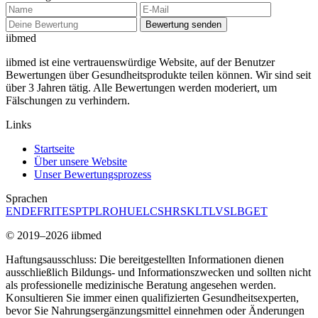
Bewertung senden
ii
bmed
iibmed ist eine vertrauenswürdige Website, auf der Benutzer
Bewertungen über Gesundheitsprodukte teilen können. Wir sind seit
über 3 Jahren tätig. Alle Bewertungen werden moderiert, um
Fälschungen zu verhindern.
Links
Startseite
Über unsere Website
Unser Bewertungsprozess
Sprachen
EN
DE
FR
IT
ES
PT
PL
RO
HU
EL
CS
HR
SK
LT
LV
SL
BG
ET
© 2019–2026 iibmed
Haftungsausschluss: Die bereitgestellten Informationen dienen
ausschließlich Bildungs- und Informationszwecken und sollten nicht
als professionelle medizinische Beratung angesehen werden.
Konsultieren Sie immer einen qualifizierten Gesundheitsexperten,
bevor Sie Nahrungsergänzungsmittel einnehmen oder Änderungen