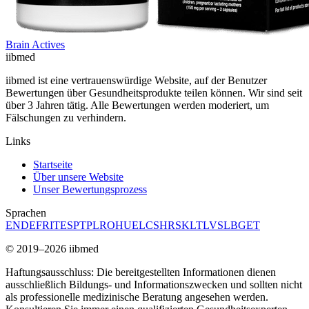
Brain Actives
ii
bmed
iibmed ist eine vertrauenswürdige Website, auf der Benutzer
Bewertungen über Gesundheitsprodukte teilen können. Wir sind seit
über 3 Jahren tätig. Alle Bewertungen werden moderiert, um
Fälschungen zu verhindern.
Links
Startseite
Über unsere Website
Unser Bewertungsprozess
Sprachen
EN
DE
FR
IT
ES
PT
PL
RO
HU
EL
CS
HR
SK
LT
LV
SL
BG
ET
© 2019–2026 iibmed
Haftungsausschluss: Die bereitgestellten Informationen dienen
ausschließlich Bildungs- und Informationszwecken und sollten nicht
als professionelle medizinische Beratung angesehen werden.