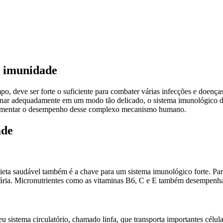
a imunidade
, deve ser forte o suficiente para combater várias infecções e doenç
ionar adequadamente em um modo tão delicado, o sistema imunológico dev
 aumentar o desempenho desse complexo mecanismo humano.
ade
eta saudável também é a chave para um sistema imunológico forte. Para 
a diária. Micronutrientes como as vitaminas B6, C e E também desempen
istema circulatório, chamado linfa, que transporta importantes célul