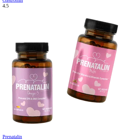
Gastromin
4.5
Prenatalin