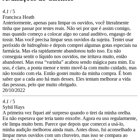
4.1
/ 5
Francisca Heath
Anteriormente, apenas para limpar os ouvidos, você literalmente
tinha que passar por testes reais. Não sei por que é assim comigo,
mas quando começo a colocar algo no canal auditivo, engasgo de
tossir. Mas você precisa limpar seus ouvidos da sujeira. Tentei usar
peróxido de hidrogênio e depois comprei algumas gotas especiais na
farmácia. Mas ela rapidamente abandonou tudo isso. Eu não
conseguia sentir o líquido nos ouvidos, me irritava muito, então
abandonei. Mas essa “varinha” acabou sendo mágica para mim. Eu
uso, é claro, a ponta menor e tento movê-la com muito cuidado, mas
não tossido com ela. Então gostei muito da minha compra. É bom
saber que a cada ano há mais desses. Eles tentam melhorar a vida
das pessoas, pelo que muito obrigado.
20/10/2022
4.1
/ 5
Sybil Hays
A primeira vez fiquei até surpreso quando o tirei da minha orelha.
Eu não esperava que teria tanto enxofre. Agora eu uso regularmente,
ele limpa muito bem. Parece que depois que comecei a usá-lo,
minha audição melhorou ainda mais. Antes disso, fui aconselhado a
limpar meus ouvidos com um chuveiro, mas isso se compara ao