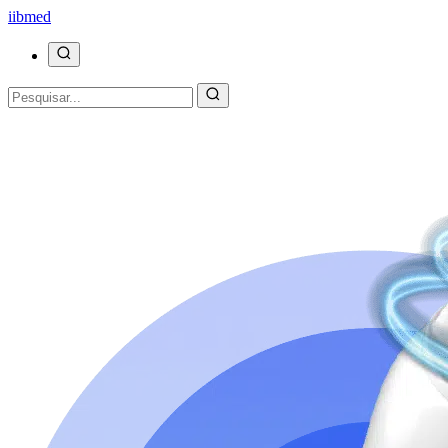
ii
bmed