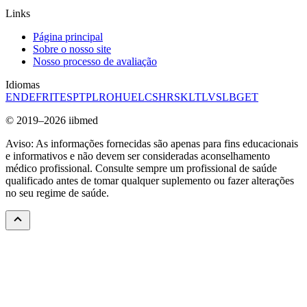
Links
Página principal
Sobre o nosso site
Nosso processo de avaliação
Idiomas
EN
DE
FR
IT
ES
PT
PL
RO
HU
EL
CS
HR
SK
LT
LV
SL
BG
ET
© 2019–2026 iibmed
Aviso: As informações fornecidas são apenas para fins educacionais
e informativos e não devem ser consideradas aconselhamento
médico profissional. Consulte sempre um profissional de saúde
qualificado antes de tomar qualquer suplemento ou fazer alterações
no seu regime de saúde.