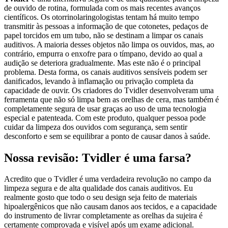
de ouvido de rotina, formulada com os mais recentes avanços
científicos. Os otorrinolaringologistas tentam há muito tempo
transmitir às pessoas a informação de que cotonetes, pedaços de
papel torcidos em um tubo, não se destinam a limpar os canais
auditivos. A maioria desses objetos não limpa os ouvidos, mas, ao
contrário, empurra o enxofre para o tímpano, devido ao qual a
audição se deteriora gradualmente. Mas este não é o principal
problema. Desta forma, os canais auditivos sensíveis podem ser
danificados, levando à inflamação ou privação completa da
capacidade de ouvir. Os criadores do Tvidler desenvolveram uma
ferramenta que não só limpa bem as orelhas de cera, mas também é
completamente segura de usar graças ao uso de uma tecnologia
especial e patenteada. Com este produto, qualquer pessoa pode
cuidar da limpeza dos ouvidos com segurança, sem sentir
desconforto e sem se equilibrar a ponto de causar danos à saúde.
Nossa revisão: Tvidler é uma farsa?
Acredito que o Tvidler é uma verdadeira revolução no campo da
limpeza segura e de alta qualidade dos canais auditivos. Eu
realmente gosto que todo o seu design seja feito de materiais
hipoalergênicos que não causam danos aos tecidos, e a capacidade
do instrumento de livrar completamente as orelhas da sujeira é
certamente comprovada e visível após um exame adicional.