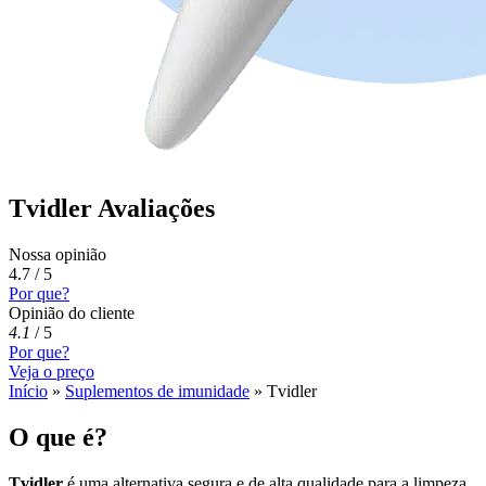
Tvidler Avaliações
Nossa opinião
4.7 / 5
Por que?
Opinião do cliente
4.1
/
5
Por que?
Veja o preço
Início
»
Suplementos de imunidade
»
Tvidler
O que é?
Tvidler
é uma alternativa segura e de alta qualidade para a limpeza