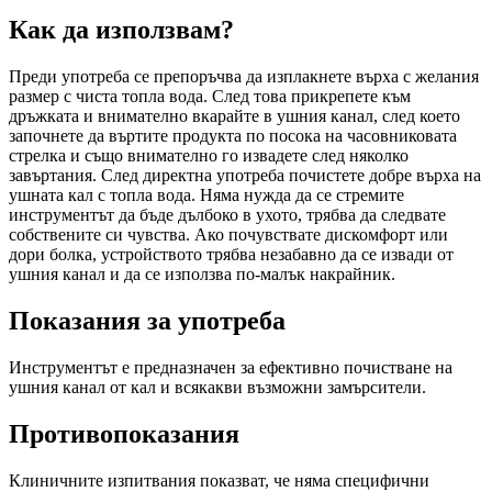
Как да използвам?
Преди употреба се препоръчва да изплакнете върха с желания
размер с чиста топла вода. След това прикрепете към
дръжката и внимателно вкарайте в ушния канал, след което
започнете да въртите продукта по посока на часовниковата
стрелка и също внимателно го извадете след няколко
завъртания. След директна употреба почистете добре върха на
ушната кал с топла вода. Няма нужда да се стремите
инструментът да бъде дълбоко в ухото, трябва да следвате
собствените си чувства. Ако почувствате дискомфорт или
дори болка, устройството трябва незабавно да се извади от
ушния канал и да се използва по-малък накрайник.
Показания за употреба
Инструментът е предназначен за ефективно почистване на
ушния канал от кал и всякакви възможни замърсители.
Противопоказания
Клиничните изпитвания показват, че няма специфични