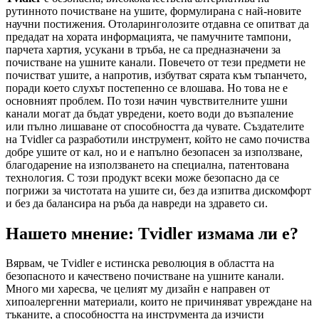
рутинното почистване на ушите, формулирана с най-новите
научни постижения. Отоларинголозите отдавна се опитват да
предадат на хората информацията, че памучните тампони,
парчета хартия, усукани в тръба, не са предназначени за
почистване на ушните канали. Повечето от тези предмети не
почистват ушите, а напротив, избутват сярата към тъпанчето,
поради което слухът постепенно се влошава. Но това не е
основният проблем. По този начин чувствителните ушни
канали могат да бъдат увредени, което води до възпаление
или пълно лишаване от способността да чувате. Създателите
на Tvidler са разработили инструмент, който не само почиства
добре ушите от кал, но и е напълно безопасен за използване,
благодарение на използването на специална, патентована
технология. С този продукт всеки може безопасно да се
погрижи за чистотата на ушите си, без да изпитва дискомфорт
и без да балансира на ръба да навреди на здравето си.
Нашето мнение: Tvidler измама ли е?
Вярвам, че Tvidler е истинска революция в областта на
безопасното и качествено почистване на ушните канали.
Много ми харесва, че целият му дизайн е направен от
хипоалергенни материали, които не причиняват увреждане на
тъканите, а способността на инструмента да изчисти