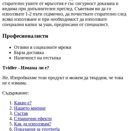
старателно ушите от мръсотия е със сигурност доказана и
видима при допълнителен преглед. Съветвам ви да го
използвате 1-2 пъти седмично, да почиствате старателно след
всяко използване и при необходимост да използвате
специални капки за уши, предписани от специалист.
Професионалисти
Отзиви в социалните мрежи
Бърза доставка
Наличност на отстъпка
Tvidler - Измама ли е?
Не. Изпробвахме този продукт и можем да твърдим, че това
не е измама.
Съдържание:
Какво е?
Нашето мнение
Състав
Странични ефекти
Как да използвам?
Показания за употреба