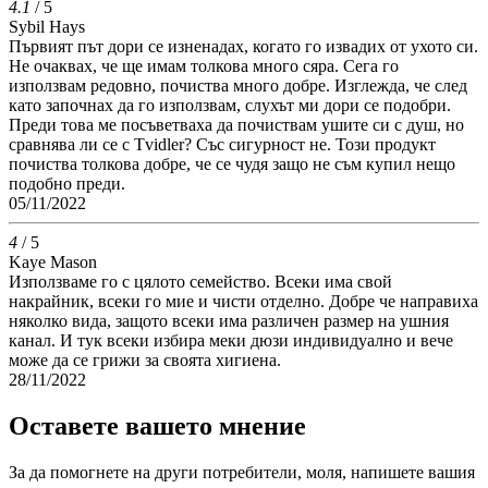
4.1
/ 5
Sybil Hays
Първият път дори се изненадах, когато го извадих от ухото си.
Не очаквах, че ще имам толкова много сяра. Сега го
използвам редовно, почиства много добре. Изглежда, че след
като започнах да го използвам, слухът ми дори се подобри.
Преди това ме посъветваха да почиствам ушите си с душ, но
сравнява ли се с Tvidler? Със сигурност не. Този продукт
почиства толкова добре, че се чудя защо не съм купил нещо
подобно преди.
05/11/2022
4
/ 5
Kaye Mason
Използваме го с цялото семейство. Всеки има свой
накрайник, всеки го мие и чисти отделно. Добре че направиха
няколко вида, защото всеки има различен размер на ушния
канал. И тук всеки избира меки дюзи индивидуално и вече
може да се грижи за своята хигиена.
28/11/2022
Оставете вашето мнение
За да помогнете на други потребители, моля, напишете вашия