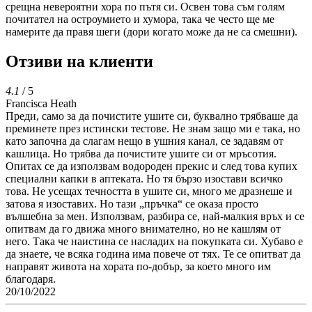
срещна невероятни хора по пътя си. Освен това съм голям
почитател на остроумието и хумора, така че често ще ме
намерите да правя шеги (дори когато може да не са смешни).
Отзиви на клиенти
4.1
/ 5
Francisca Heath
Преди, само за да почистите ушите си, буквално трябваше да
преминете през истински тестове. Не знам защо ми е така, но
като започна да слагам нещо в ушния канал, се задавям от
кашлица. Но трябва да почистите ушите си от мръсотия.
Опитах се да използвам водороден прекис и след това купих
специални капки в аптеката. Но тя бързо изостави всичко
това. Не усещах течността в ушите си, много ме дразнеше и
затова я изоставих. Но тази „пръчка“ се оказа просто
вълшебна за мен. Използвам, разбира се, най-малкия връх и се
опитвам да го движа много внимателно, но не кашлям от
него. Така че наистина се насладих на покупката си. Хубаво е
да знаете, че всяка година има повече от тях. Те се опитват да
направят живота на хората по-добър, за което много им
благодаря.
20/10/2022