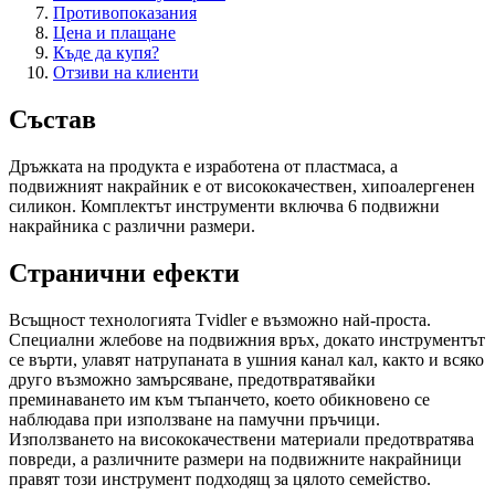
Противопоказания
Цена и плащане
Къде да купя?
Отзиви на клиенти
Състав
Дръжката на продукта е изработена от пластмаса, а
подвижният накрайник е от висококачествен, хипоалергенен
силикон. Комплектът инструменти включва 6 подвижни
накрайника с различни размери.
Странични ефекти
Всъщност технологията Tvidler е възможно най-проста.
Специални жлебове на подвижния връх, докато инструментът
се върти, улавят натрупаната в ушния канал кал, както и всяко
друго възможно замърсяване, предотвратявайки
преминаването им към тъпанчето, което обикновено се
наблюдава при използване на памучни пръчици.
Използването на висококачествени материали предотвратява
повреди, а различните размери на подвижните накрайници
правят този инструмент подходящ за цялото семейство.