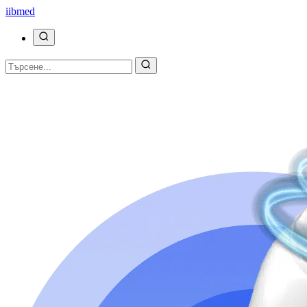
ii
bmed