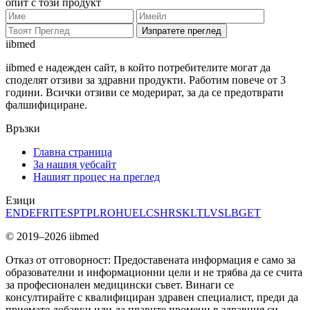
опит с този продукт
Изпратете преглед
ii
bmed
iibmed е надежден сайт, в който потребителите могат да
споделят отзиви за здравни продукти. Работим повече от 3
години. Всички отзиви се модерират, за да се предотврати
фалшифициране.
Връзки
Главна страница
За нашия уебсайт
Нашият процес на преглед
Езици
EN
DE
FR
IT
ES
PT
PL
RO
HU
EL
CS
HR
SK
LT
LV
SL
BG
ET
© 2019–2026 iibmed
Отказ от отговорност: Предоставената информация е само за
образователни и информационни цели и не трябва да се счита
за професионален медицински съвет. Винаги се
консултирайте с квалифициран здравен специалист, преди да
приемате добавки или да правите промени в здравния си