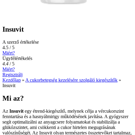
Insuvit
A szerző értékelése
4.5 / 5
Miért?
Ügyfélértékelés
4.4
/
5
Miért?
Regisztrálj
Kezdőlap
»
A cukorbetegség kezelésére szolgáló kiegészítők
»
Insuvit
Mi az?
Az
Insuvit
egy étrend-kiegészítő, melynek célja a vércukorszint
fenntartása és a hasnyálmirigy működésének javítása. A gyógyszer
segít optimalizálni az anyagcsere folyamatokat és stabilizálja a
glükózszintet, ami csökkenti a cukor hirtelen megugrásának
valószínűségét. Az Insuvit olyan természetes összetevőket tartalmaz,