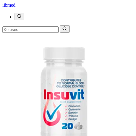
ii
bmed