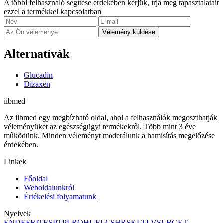
A többi felhasználó segítése érdekében kérjük, írja meg tapasztalatait
ezzel a termékkel kapcsolatban
Vélemény küldése
Alternatívák
Glucadin
Dizaxen
ii
bmed
Az iibmed egy megbízható oldal, ahol a felhasználók megoszthatják
véleményüket az egészségügyi termékekről. Több mint 3 éve
működünk. Minden véleményt moderálunk a hamisítás megelőzése
érdekében.
Linkek
Főoldal
Weboldalunkról
Értékelési folyamatunk
Nyelvek
EN
DE
FR
IT
ES
PT
PL
RO
HU
EL
CS
HR
SK
LT
LV
SL
BG
ET