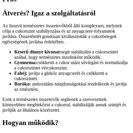
Átverés? Igaz a szolgáltatásról
Az Insuvit természetes összetevőkből álló komplexum, melynek
célja a cukorszint szabályozása és az anyagcsere-folyamatok
javítása. Összetételét gondosan kiválasztották a cukorbetegek
egészségének javítása érdekében.
Keserű dinnye kivonat:
segít stabilizálni a cukorszintet
azáltal, hogy természetes inzulinként működik.
Gymnema:
csökkenti a cukor utáni sóvárgást és normalizálja
a cukorszintet vércukorszint.
Fahéj:
javítja a glükóz anyagcserét és csökkenti a
cukorszintet.
Boróka:
antioxidáns tulajdonságokkal rendelkezik és javítja
az emésztést.
Ezek a természetes összetevők segítenek a szervezetnek
könnyebben megbirkózni a cukorral, stabilizálják annak szintjét és
javítják az általános közérzetet.
Hogyan működik?