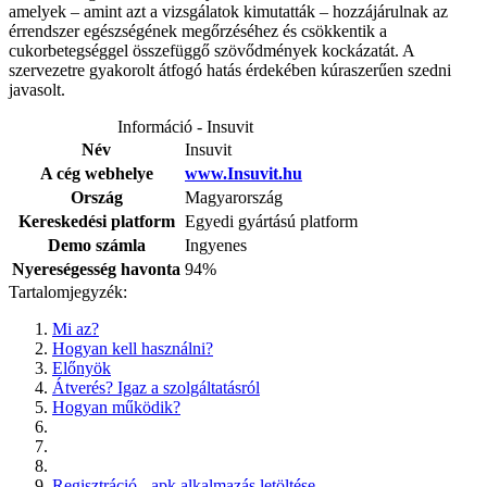
amelyek – amint azt a vizsgálatok kimutatták – hozzájárulnak az
érrendszer egészségének megőrzéséhez és csökkentik a
cukorbetegséggel összefüggő szövődmények kockázatát. A
szervezetre gyakorolt átfogó hatás érdekében kúraszerűen szedni
javasolt.
Információ - Insuvit
Név
Insuvit
A cég webhelye
www.Insuvit.hu
Ország
Magyarország
Kereskedési platform
Egyedi gyártású platform
Demo számla
Ingyenes
Nyereségesség havonta
94%
Tartalomjegyzék:
Mi az?
Hogyan kell használni?
Előnyök
Átverés? Igaz a szolgáltatásról
Hogyan működik?
Regisztráció - apk alkalmazás letöltése