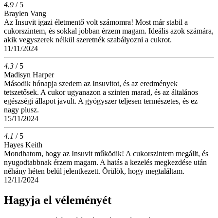
4.9
/ 5
Braylen Vang
Az Insuvit igazi életmentő volt számomra! Most már stabil a
cukorszintem, és sokkal jobban érzem magam. Ideális azok számára,
akik vegyszerek nélkül szeretnék szabályozni a cukrot.
11/11/2024
4.3
/ 5
Madisyn Harper
Második hónapja szedem az Insuvitot, és az eredmények
tetszetősek. A cukor ugyanazon a szinten marad, és az általános
egészségi állapot javult. A gyógyszer teljesen természetes, és ez
nagy plusz.
15/11/2024
4.1
/ 5
Hayes Keith
Mondhatom, hogy az Insuvit működik! A cukorszintem megállt, és
nyugodtabbnak érzem magam. A hatás a kezelés megkezdése után
néhány héten belül jelentkezett. Örülök, hogy megtaláltam.
12/11/2024
Hagyja el véleményét