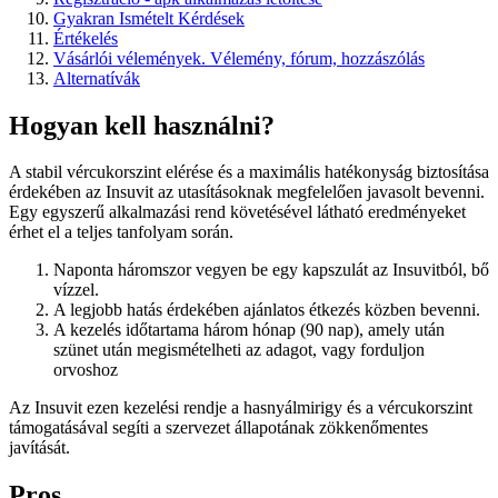
Gyakran Ismételt Kérdések
Értékelés
Vásárlói vélemények. Vélemény, fórum, hozzászólás
Alternatívák
Hogyan kell használni?
A stabil vércukorszint elérése és a maximális hatékonyság biztosítása
érdekében az Insuvit az utasításoknak megfelelően javasolt bevenni.
Egy egyszerű alkalmazási rend követésével látható eredményeket
érhet el a teljes tanfolyam során.
Naponta háromszor vegyen be egy kapszulát az Insuvitból, bő
vízzel.
A legjobb hatás érdekében ajánlatos étkezés közben bevenni.
A kezelés időtartama három hónap (90 nap), amely után
szünet után megismételheti az adagot, vagy forduljon
orvoshoz
Az Insuvit ezen kezelési rendje a hasnyálmirigy és a vércukorszint
támogatásával segíti a szervezet állapotának zökkenőmentes
javítását.
Pros