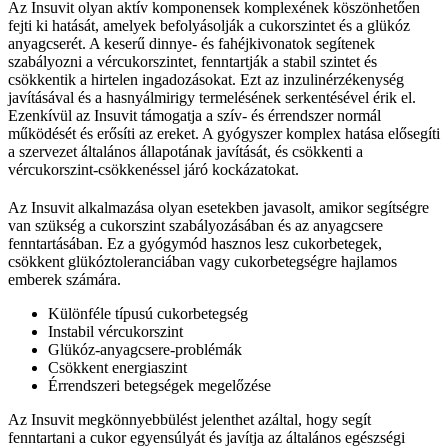
Az Insuvit olyan aktív komponensek komplexének köszönhetően
fejti ki hatását, amelyek befolyásolják a cukorszintet és a glükóz
anyagcserét. A keserű dinnye- és fahéjkivonatok segítenek
szabályozni a vércukorszintet, fenntartják a stabil szintet és
csökkentik a hirtelen ingadozásokat. Ezt az inzulinérzékenység
javításával és a hasnyálmirigy termelésének serkentésével érik el.
Ezenkívül az Insuvit támogatja a szív- és érrendszer normál
működését és erősíti az ereket. A gyógyszer komplex hatása elősegíti
a szervezet általános állapotának javítását, és csökkenti a
vércukorszint-csökkenéssel járó kockázatokat.
Az Insuvit alkalmazása olyan esetekben javasolt, amikor segítségre
van szükség a cukorszint szabályozásában és az anyagcsere
fenntartásában. Ez a gyógymód hasznos lesz cukorbetegek,
csökkent glükóztoleranciában vagy cukorbetegségre hajlamos
emberek számára.
Különféle típusú cukorbetegség
Instabil vércukorszint
Glükóz-anyagcsere-problémák
Csökkent energiaszint
Érrendszeri betegségek megelőzése
Az Insuvit megkönnyebbülést jelenthet azáltal, hogy segít
fenntartani a cukor egyensúlyát és javítja az általános egészségi