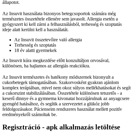
állapotot.
Az Insuvit használata bizonyos betegcsoportok számára még
természetes összetétele ellenére sem javasolt. Allergia esetén a
gyógyszert ki kell zárni a felhasználásból, terhesség és szoptatás
ideje alatt kerülni kell a használatát.
Az Insuvit összetevőire való allergia
Terhesség és szoptatás
18 év alatti gyermekek
Az Insuvit kúra megkezdése előtt konzultáljon orvosával,
különösen, ha hajlamos az allergiás reakciókra.
Az Insuvit természetes és hatékony módszernek bizonyult a
cukorbetegek támogatásában. Szakorvosként gyakran ajánlom
komplex terápiában, mivel nem okoz súlyos mellékhatásokat és segít
a cukorszint stabilizálásában. Összetétele különösen tetszetős - a
keserű dinnye és a gymnema kivonatai hozzájárulnak az anyagcsere
gyengéd hatásához, és segítik a szervezetet a glükóz jobb
feldolgozásakor. Pácienseim rendszeres használat mellett pozitív
eredményekről számoltak be.
Regisztráció - apk alkalmazás letöltése