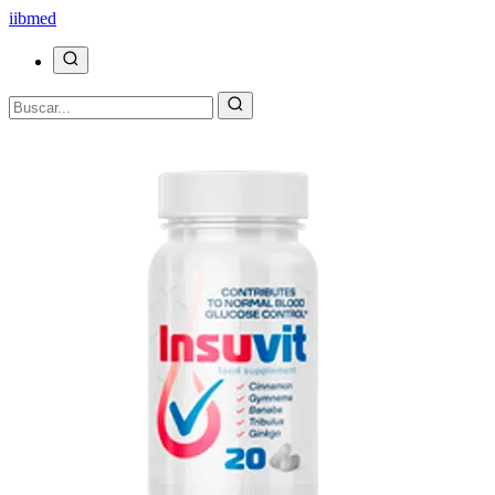
ii
bmed