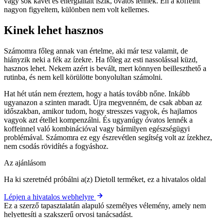
vagy sok kávét és energiaitalt iszik, óvatos lennék. Én a koffeint
nagyon figyeltem, különben nem volt kellemes.
Kinek lehet hasznos
Számomra főleg annak van értelme, aki már tesz valamit, de
hiányzik neki a fék az ízekre. Ha főleg az esti nassolással küzd,
hasznos lehet. Nekem azért is bevált, mert könnyen beilleszthető a
rutinba, és nem kell körülötte bonyolultan számolni.
Hat hét után nem éreztem, hogy a hatás tovább nőne. Inkább
ugyanazon a szinten maradt. Újra megvenném, de csak abban az
időszakban, amikor tudom, hogy stresszes vagyok, és hajlamos
vagyok azt étellel kompenzálni. És ugyanúgy óvatos lennék a
koffeinnel való kombinációval vagy bármilyen egészségügyi
problémával. Számomra ez egy észrevétlen segítség volt az ízekhez,
nem csodás rövidítés a fogyáshoz.
Az ajánlásom
Ha ki szeretnéd próbálni a(z) Dietoll terméket, ez a hivatalos oldal
Lépjen a hivatalos webhelyre
Ez a szerző tapasztalatán alapuló személyes vélemény, amely nem
helyettesíti a szakszerű orvosi tanácsadást.