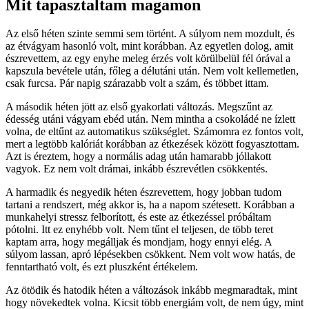
Mit tapasztaltam magamon
Az első héten szinte semmi sem történt. A súlyom nem mozdult, és
az étvágyam hasonló volt, mint korábban. Az egyetlen dolog, amit
észrevettem, az egy enyhe meleg érzés volt körülbelül fél órával a
kapszula bevétele után, főleg a délutáni után. Nem volt kellemetlen,
csak furcsa. Pár napig szárazabb volt a szám, és többet ittam.
A második héten jött az első gyakorlati változás. Megszűnt az
édesség utáni vágyam ebéd után. Nem mintha a csokoládé ne ízlett
volna, de eltűnt az automatikus szükséglet. Számomra ez fontos volt,
mert a legtöbb kalóriát korábban az étkezések között fogyasztottam.
Azt is éreztem, hogy a normális adag után hamarabb jóllakott
vagyok. Ez nem volt drámai, inkább észrevétlen csökkentés.
A harmadik és negyedik héten észrevettem, hogy jobban tudom
tartani a rendszert, még akkor is, ha a napom szétesett. Korábban a
munkahelyi stressz felborított, és este az étkezéssel próbáltam
pótolni. Itt ez enyhébb volt. Nem tűnt el teljesen, de több teret
kaptam arra, hogy megálljak és mondjam, hogy ennyi elég. A
súlyom lassan, apró lépésekben csökkent. Nem volt wow hatás, de
fenntartható volt, és ezt pluszként értékelem.
Az ötödik és hatodik héten a változások inkább megmaradtak, mint
hogy növekedtek volna. Kicsit több energiám volt, de nem úgy, mint