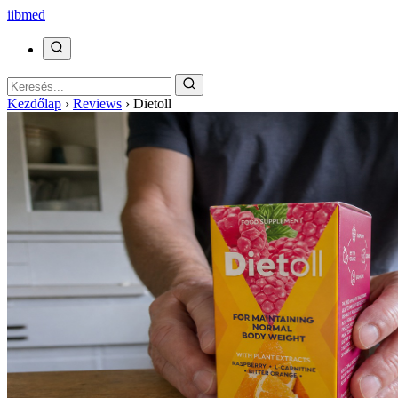
ii
bmed
Kezdőlap
›
Reviews
›
Dietoll