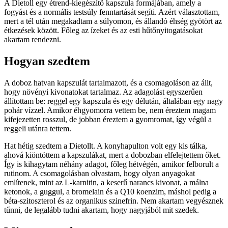
A Dietoll egy étrend-kiegészítő kapszula formájában, amely a
fogyást és a normális testsúly fenntartását segíti. Azért választottam,
mert a tél után megakadtam a súlyomon, és állandó éhség gyötört az
étkezések között. Főleg az ízeket és az esti hűtőnyitogatásokat
akartam rendezni.
Hogyan szedtem
A doboz hatvan kapszulát tartalmazott, és a csomagoláson az állt,
hogy növényi kivonatokat tartalmaz. Az adagolást egyszerűen
állítottam be: reggel egy kapszula és egy délután, általában egy nagy
pohár vízzel. Amikor éhgyomorra vettem be, nem éreztem magam
kifejezetten rosszul, de jobban éreztem a gyomromat, így végül a
reggeli utánra tettem.
Hat hétig szedtem a Dietollt. A konyhapulton volt egy kis tálka,
ahová kiöntöttem a kapszulákat, mert a dobozban elfelejtettem őket.
Így is kihagytam néhány adagot, főleg hétvégén, amikor felborult a
rutinom. A csomagolásban olvastam, hogy olyan anyagokat
említenek, mint az L-karnitin, a keserű narancs kivonat, a málna
ketonok, a guggul, a bromelain és a Q10 koenzim, máshol pedig a
béta-szitoszterol és az organikus szinefrin. Nem akartam vegyésznek
tűnni, de legalább tudni akartam, hogy nagyjából mit szedek.