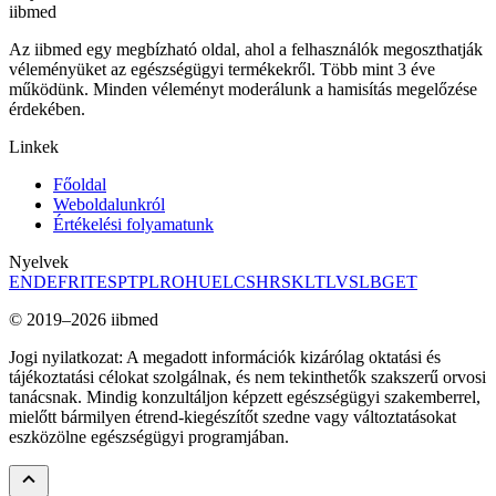
ii
bmed
Az iibmed egy megbízható oldal, ahol a felhasználók megoszthatják
véleményüket az egészségügyi termékekről. Több mint 3 éve
működünk. Minden véleményt moderálunk a hamisítás megelőzése
érdekében.
Linkek
Főoldal
Weboldalunkról
Értékelési folyamatunk
Nyelvek
EN
DE
FR
IT
ES
PT
PL
RO
HU
EL
CS
HR
SK
LT
LV
SL
BG
ET
© 2019–2026 iibmed
Jogi nyilatkozat: A megadott információk kizárólag oktatási és
tájékoztatási célokat szolgálnak, és nem tekinthetők szakszerű orvosi
tanácsnak. Mindig konzultáljon képzett egészségügyi szakemberrel,
mielőtt bármilyen étrend-kiegészítőt szedne vagy változtatásokat
eszközölne egészségügyi programjában.