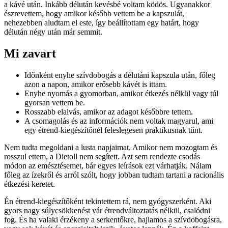
a kávé után. Inkább délután kevésbé voltam ködös. Ugyanakkor
észrevettem, hogy amikor később vettem be a kapszulát,
nehezebben aludtam el este, így beállítottam egy határt, hogy
délután négy után már semmit.
Mi zavart
Időnként enyhe szívdobogás a délutáni kapszula után, főleg
azon a napon, amikor erősebb kávét is ittam.
Enyhe nyomás a gyomorban, amikor étkezés nélkül vagy túl
gyorsan vettem be.
Rosszabb elalvás, amikor az adagot későbbre tettem.
A csomagolás és az információk nem voltak magyarul, ami
egy étrend-kiegészítőnél feleslegesen praktikusnak tűnt.
Nem tudta megoldani a lusta napjaimat. Amikor nem mozogtam és
rosszul ettem, a Dietoll nem segített. Azt sem rendezte csodás
módon az emésztésemet, bár egyes leírások ezt várhatják. Nálam
főleg az ízekről és arról szólt, hogy jobban tudtam tartani a racionális
étkezési keretet.
Én étrend-kiegészítőként tekintettem rá, nem gyógyszerként. Aki
gyors nagy súlycsökkenést vár étrendváltoztatás nélkül, csalódni
fog. És ha valaki érzékeny a serkentőkre, hajlamos a szívdobogásra,