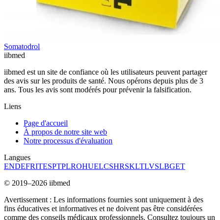
Somatodrol
ii
bmed
iibmed est un site de confiance où les utilisateurs peuvent partager
des avis sur les produits de santé. Nous opérons depuis plus de 3
ans. Tous les avis sont modérés pour prévenir la falsification.
Liens
Page d'accueil
À propos de notre site web
Notre processus d'évaluation
Langues
EN
DE
FR
IT
ES
PT
PL
RO
HU
EL
CS
HR
SK
LT
LV
SL
BG
ET
© 2019–2026 iibmed
Avertissement : Les informations fournies sont uniquement à des
fins éducatives et informatives et ne doivent pas être considérées
comme des conseils médicaux professionnels. Consultez toujours un