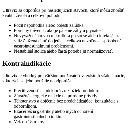
Ultravix sa odporúča pri nasledujúcich stavoch, ktoré môžu zhoršiť
kvalitu života a celkovú pohodu:
Pocit nepohodlia alebo bolesti žalúdka.
Poruchy trávenia, ako je pálenie záhy a plynatosť.
Nevyvážená črevná mikroflóra po strese alebo infekciách.
< li>Znížená chuť do jedla a celková nevoľnosť spôsobená
gastrointestinálnymi problémami.
Nestabilná stolica alebo častá potreba ju normalizovať.
Kontraindikácie
Ultravix je vhodný pre väčšinu používateľov, existujú však situácie,
v ktorých sa jeho použitie neodporúča:
Precitlivenosť na niektorú zo zložiek produktu.
Závažné alergické reakcie na prírodné prísady.
Tehotenstvo a dojčenie bez predchádzajúcej konzultácie s
odborníkom.
Exacerbácia gastritídy alebo iných ochorení
gastrointestinálneho traktu.
Vek do 18 rokov.