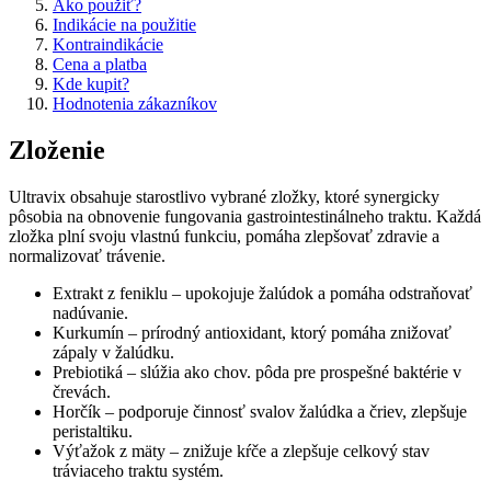
Ako použiť?
Indikácie na použitie
Kontraindikácie
Cena a platba
Kde kupit?
Hodnotenia zákazníkov
Zloženie
Ultravix obsahuje starostlivo vybrané zložky, ktoré synergicky
pôsobia na obnovenie fungovania gastrointestinálneho traktu. Každá
zložka plní svoju vlastnú funkciu, pomáha zlepšovať zdravie a
normalizovať trávenie.
Extrakt z feniklu – upokojuje žalúdok a pomáha odstraňovať
nadúvanie.
Kurkumín – prírodný antioxidant, ktorý pomáha znižovať
zápaly v žalúdku.
Prebiotiká – slúžia ako chov. pôda pre prospešné baktérie v
črevách.
Horčík – podporuje činnosť svalov žalúdka a čriev, zlepšuje
peristaltiku.
Výťažok z mäty – znižuje kŕče a zlepšuje celkový stav
tráviaceho traktu systém.