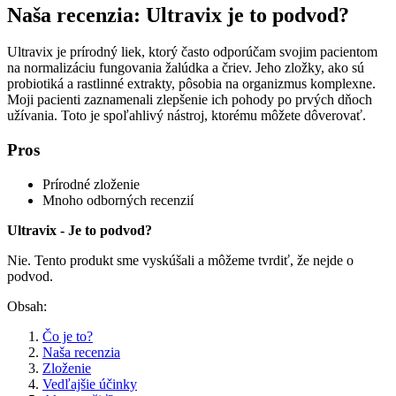
Naša recenzia: Ultravix je to podvod?
Ultravix je prírodný liek, ktorý často odporúčam svojim pacientom
na normalizáciu fungovania žalúdka a čriev. Jeho zložky, ako sú
probiotiká a rastlinné extrakty, pôsobia na organizmus komplexne.
Moji pacienti zaznamenali zlepšenie ich pohody po prvých dňoch
užívania. Toto je spoľahlivý nástroj, ktorému môžete dôverovať.
Pros
Prírodné zloženie
Mnoho odborných recenzií
Ultravix - Je to podvod?
Nie. Tento produkt sme vyskúšali a môžeme tvrdiť, že nejde o
podvod.
Obsah:
Čo je to?
Naša recenzia
Zloženie
Vedľajšie účinky