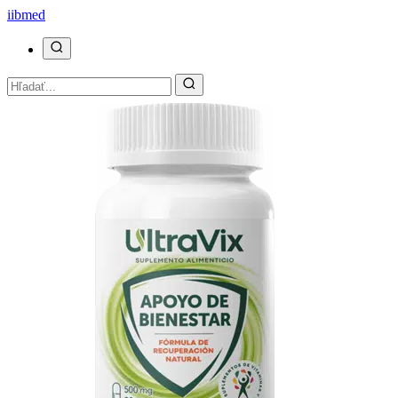
ii
bmed