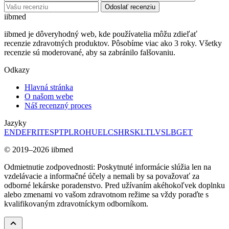
Odoslať recenziu
ii
bmed
iibmed je dôveryhodný web, kde používatelia môžu zdieľať
recenzie zdravotných produktov. Pôsobíme viac ako 3 roky. Všetky
recenzie sú moderované, aby sa zabránilo falšovaniu.
Odkazy
Hlavná stránka
O našom webe
Náš recenzný proces
Jazyky
EN
DE
FR
IT
ES
PT
PL
RO
HU
EL
CS
HR
SK
LT
LV
SL
BG
ET
© 2019–2026 iibmed
Odmietnutie zodpovednosti: Poskytnuté informácie slúžia len na
vzdelávacie a informačné účely a nemali by sa považovať za
odborné lekárske poradenstvo. Pred užívaním akéhokoľvek doplnku
alebo zmenami vo vašom zdravotnom režime sa vždy poraďte s
kvalifikovaným zdravotníckym odborníkom.