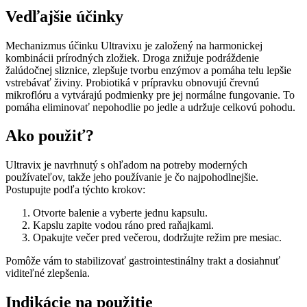
Vedľajšie účinky
Mechanizmus účinku Ultravixu je založený na harmonickej
kombinácii prírodných zložiek. Droga znižuje podráždenie
žalúdočnej sliznice, zlepšuje tvorbu enzýmov a pomáha telu lepšie
vstrebávať živiny. Probiotiká v prípravku obnovujú črevnú
mikroflóru a vytvárajú podmienky pre jej normálne fungovanie. To
pomáha eliminovať nepohodlie po jedle a udržuje celkovú pohodu.
Ako použiť?
Ultravix je navrhnutý s ohľadom na potreby moderných
používateľov, takže jeho používanie je čo najpohodlnejšie.
Postupujte podľa týchto krokov:
Otvorte balenie a vyberte jednu kapsulu.
Kapslu zapite vodou ráno pred raňajkami.
Opakujte večer pred večerou, dodržujte režim pre mesiac.
Pomôže vám to stabilizovať gastrointestinálny trakt a dosiahnuť
viditeľné zlepšenia.
Indikácie na použitie