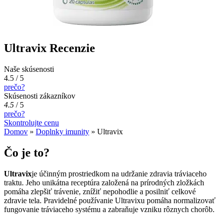
Ultravix Recenzie
Naše skúsenosti
4.5 / 5
prečo?
Skúsenosti zákazníkov
4.5
/
5
prečo?
Skontrolujte cenu
Domov
»
Doplnky imunity
»
Ultravix
Čo je to?
Ultravix
je účinným prostriedkom na udržanie zdravia tráviaceho
traktu. Jeho unikátna receptúra založená na prírodných zložkách
pomáha zlepšiť trávenie, znížiť nepohodlie a posilniť celkové
zdravie tela. Pravidelné používanie Ultravixu pomáha normalizovať
fungovanie tráviaceho systému a zabraňuje vzniku rôznych chorôb.