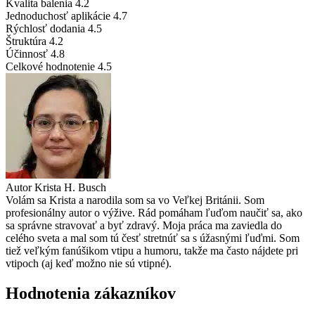
Kvalita balenia
4.2
Jednoduchosť aplikácie
4.7
Rýchlosť dodania
4.5
Štruktúra
4.2
Účinnosť
4.8
Celkové hodnotenie
4.5
Autor
Krista H. Busch
Volám sa Krista a narodila som sa vo Veľkej Británii. Som
profesionálny autor o výžive. Rád pomáham ľuďom naučiť sa, ako
sa správne stravovať a byť zdravý. Moja práca ma zaviedla do
celého sveta a mal som tú česť stretnúť sa s úžasnými ľuďmi. Som
tiež veľkým fanúšikom vtipu a humoru, takže ma často nájdete pri
vtipoch (aj keď možno nie sú vtipné).
Hodnotenia zákazníkov