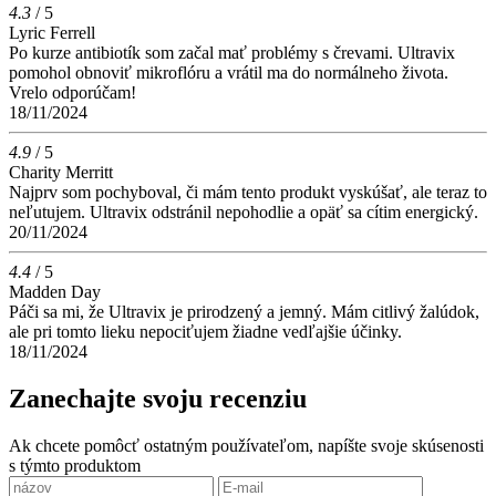
4.3
/ 5
Lyric Ferrell
Po kurze antibiotík som začal mať problémy s črevami. Ultravix
pomohol obnoviť mikroflóru a vrátil ma do normálneho života.
Vrelo odporúčam!
18/11/2024
4.9
/ 5
Charity Merritt
Najprv som pochyboval, či mám tento produkt vyskúšať, ale teraz to
neľutujem. Ultravix odstránil nepohodlie a opäť sa cítim energický.
20/11/2024
4.4
/ 5
Madden Day
Páči sa mi, že Ultravix je prirodzený a jemný. Mám citlivý žalúdok,
ale pri tomto lieku nepociťujem žiadne vedľajšie účinky.
18/11/2024
Zanechajte svoju recenziu
Ak chcete pomôcť ostatným používateľom, napíšte svoje skúsenosti
s týmto produktom