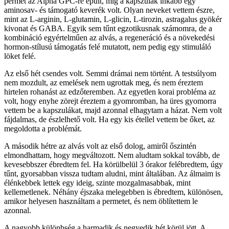
permet az Alpha GPC-re épült, míg a kapszulák inkább egy
aminosav- és támogató keverék volt. Olyan neveket vettem észre,
mint az L-arginin, L-glutamin, L-glicin, L-tirozin, astragalus gyökér
kivonat és GABA. Egyik sem tűnt egzotikusnak számomra, de a
kombináció egyértelműen az alvás, a regeneráció és a növekedési
hormon-stílusú támogatás felé mutatott, nem pedig egy stimuláló
löket felé.
Az első hét csendes volt. Semmi drámai nem történt. A testsúlyom
nem mozdult, az emelések nem ugrottak meg, és nem éreztem
hirtelen rohanást az edzőteremben. Az egyetlen korai probléma az
volt, hogy enyhe zörejt éreztem a gyomromban, ha üres gyomorra
vettem be a kapszulákat, majd azonnal elhagytam a házat. Nem volt
fájdalmas, de észlelhető volt. Ha egy kis étellel vettem be őket, az
megoldotta a problémát.
A második hétre az alvás volt az első dolog, amiről őszintén
elmondhattam, hogy megváltozott. Nem aludtam sokkal tovább, de
kevesebbszer ébredtem fel. Ha körülbelül 3 órakor felébredtem, úgy
tűnt, gyorsabban vissza tudtam aludni, mint általában. Az álmaim is
élénkebbek lettek egy ideig, szinte mozgalmasabbak, mint
kellemetlenek. Néhány éjszaka melegebben is ébredtem, különösen,
amikor helyesen használtam a permetet, és nem öblítettem le
azonnal.
A nagyobb különbség a harmadik és negyedik hét körül jött. A