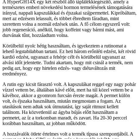
A HyperGH14X egy két részből álló táplálékkiegészítő, amely a
természetes emberi növekedési hormon termelésének támogatására
irányul, nappali kapszulákkal és éjszakai szájpermettel. Kipróbáltam,
mert az edzésem lelassult, és többet ébredtem fáradtan, mint
szerettem volna a normál edzések után. A fő célom egyszerű volt:
jobb regeneráció, anélkül, hogy koffeint vagy bármi mást, ami
durvának tűnt, hozzáadtam volna.
Körülbelül nyolc hétig használtam, és igyekeztem a rutinomat a
lehető legstabilabban tartani. Ez heti három erőnléti edzést, két rövid
kardió edzést, ugyanazt a fehérje célt és körülbelül ugyanazt az
alvási időt jelentette. Tudni akartam, hogy mit csinál a termék, nem
pedig azt, hogy egy hirtelen edzés- vagy diétaváltozás mit
eredményez.
A rutin egy kicsit fárasztó volt. A kapszulákat reggel egy nagy pohár
vízzel vettem be, általában kávé előtt, mert ha túl közel vettem be a
kávéhoz, akkor a gyomrom furcsán érezte magát. A permet külön
volt, és éjszaka használtam, miután megmostam a fogam. Az
utasítások nem adtak sok útmutatást, így saját ritmust kellett
találnom. Ha közvetlenül az ágyba bújás előtt használtam a
permetet, az íz a torkomban maradt, és zavart. Ha 20-30 perccel
korábban használtam, az jobban működött.
A hozzávalók ötlete értelmes volt a termék típusa szempontjából. A