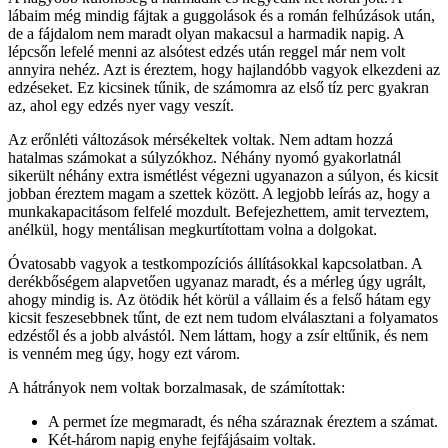
lábaim még mindig fájtak a guggolások és a román felhúzások után,
de a fájdalom nem maradt olyan makacsul a harmadik napig. A
lépcsőn lefelé menni az alsótest edzés után reggel már nem volt
annyira nehéz. Azt is éreztem, hogy hajlandóbb vagyok elkezdeni az
edzéseket. Ez kicsinek tűnik, de számomra az első tíz perc gyakran
az, ahol egy edzés nyer vagy veszít.
Az erőnléti változások mérsékeltek voltak. Nem adtam hozzá
hatalmas számokat a súlyzókhoz. Néhány nyomó gyakorlatnál
sikerült néhány extra ismétlést végezni ugyanazon a súlyon, és kicsit
jobban éreztem magam a szettek között. A legjobb leírás az, hogy a
munkakapacitásom felfelé mozdult. Befejezhettem, amit terveztem,
anélkül, hogy mentálisan megkurtítottam volna a dolgokat.
Óvatosabb vagyok a testkompozíciós állításokkal kapcsolatban. A
derékbőségem alapvetően ugyanaz maradt, és a mérleg úgy ugrált,
ahogy mindig is. Az ötödik hét körül a vállaim és a felső hátam egy
kicsit feszesebbnek tűnt, de ezt nem tudom elválasztani a folyamatos
edzéstől és a jobb alvástól. Nem láttam, hogy a zsír eltűnik, és nem
is venném meg úgy, hogy ezt várom.
A hátrányok nem voltak borzalmasak, de számítottak:
A permet íze megmaradt, és néha száraznak éreztem a számat.
Két-három napig enyhe fejfájásaim voltak.