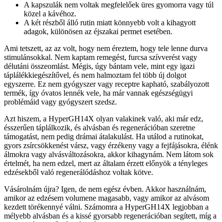
A kapszulák nem voltak megfelelőek üres gyomorra vagy túl
közel a kávéhoz.
A két részből álló rutin miatt könnyebb volt a kihagyott
adagok, különösen az éjszakai permet esetében.
Ami tetszett, az az volt, hogy nem éreztem, hogy tele lenne durva
stimulánsokkal. Nem kaptam remegést, furcsa szívverést vagy
délutáni összeomlást. Mégis, úgy bántam vele, mint egy igazi
táplálékkiegészítővel, és nem halmoztam fel több új dolgot
egyszerre. Ez nem gyógyszer vagy receptre kapható, szabályozott
termék, így óvatos lennék vele, ha már vannak egészségügyi
problémáid vagy gyógyszert szedsz.
Azt hiszem, a HyperGH14X olyan valakinek való, aki már edz,
ésszerűen táplálkozik, és alvásban és regenerációban szeretne
támogatást, nem pedig drámai átalakulást. Ha utálod a rutinokat,
gyors zsírcsökkenést vársz, vagy érzékeny vagy a fejfájásokra, élénk
álmokra vagy alvásváltozásokra, akkor kihagynám. Nem látom sok
értelmét, ha nem edzel, mert az általam érzett előnyök a tényleges
edzésekből való regenerálódáshoz voltak kötve.
Vásárolnám újra? Igen, de nem egész évben. Akkor használnám,
amikor az edzésem volumene magasabb, vagy amikor az alvásom
kezdett törékennyé válni. Számomra a HyperGH14X legjobban a
mélyebb alvásban és a kissé gyorsabb regenerációban segített, míg a