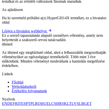
testalkat és az erőnléti változások finomak maradtak.
Az ajánlásom
Ha ki szeretnéd próbálni a(z) HyperGH14X terméket, ez a hivatalos
oldal
Lépjen a hivatalos webhelyre
Ez a szerző tapasztalatán alapuló személyes vélemény, amely nem
helyettesíti a szakszerű orvosi tanácsadást.
ii
bmed
Az iibmed egy megbízható oldal, ahol a felhasználók megoszthatják
véleményüket az egészségügyi termékekről. Több mint 3 éve
működünk. Minden véleményt moderálunk a hamisítás megelőzése
érdekében.
Linkek
Főoldal
Weboldalunkról
Értékelési folyamatunk
Nyelvek
EN
DE
FR
IT
ES
PT
PL
RO
HU
EL
CS
HR
SK
LT
LV
SL
BG
ET