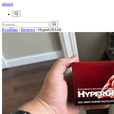
ii
bmed
Kezdőlap
›
Reviews
›
HyperGH14X