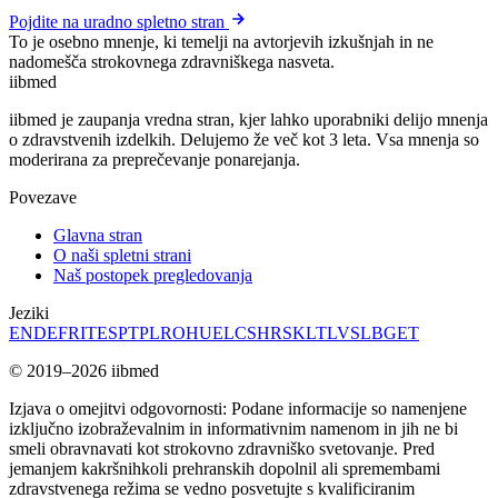
Pojdite na uradno spletno stran
To je osebno mnenje, ki temelji na avtorjevih izkušnjah in ne
nadomešča strokovnega zdravniškega nasveta.
ii
bmed
iibmed je zaupanja vredna stran, kjer lahko uporabniki delijo mnenja
o zdravstvenih izdelkih. Delujemo že več kot 3 leta. Vsa mnenja so
moderirana za preprečevanje ponarejanja.
Povezave
Glavna stran
O naši spletni strani
Naš postopek pregledovanja
Jeziki
EN
DE
FR
IT
ES
PT
PL
RO
HU
EL
CS
HR
SK
LT
LV
SL
BG
ET
© 2019–2026 iibmed
Izjava o omejitvi odgovornosti: Podane informacije so namenjene
izključno izobraževalnim in informativnim namenom in jih ne bi
smeli obravnavati kot strokovno zdravniško svetovanje. Pred
jemanjem kakršnihkoli prehranskih dopolnil ali spremembami
zdravstvenega režima se vedno posvetujte s kvalificiranim