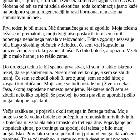
glutamin, L-glicin, L-tirozin, izvleček korena astragalusa in GABA.
Nobena od teh se mi ni zdela eksotična, toda kombinacija jasno kaže
na podporo spanju, regeneraciji in rasti hormona, namesto na
stimulativni učinek.
Prvi teden je bil miren. Nič dramatičnega se ni zgodilo. Moja telesna
teža se ni premaknila, moji dvigi niso poskočili in nisem čutil
nobenega nenadnega navala v telovadnici. Edina zgodnja težava je
bila blago sloshing občutek v želodcu, če sem vzel kapsule na
prazen želodec in takoj zapustil hišo. Ni bilo boleče, a opazno. Vzeti
jih z malo hrane je to rešilo zame.
Do drugega tedna je bil spanec prva stvar, ki sem jo lahko iskreno
rekel, da se je spremenila. Nisem spal veliko dlje, a sem se zbudil
manj. Če sem se zbudil okoli 3. ure zjutraj, sem se zdel hitreje
zaspati kot običajno. Moji sanje so tudi postale bolj žive za nekaj
časa, skoraj zaposlene namesto neprijetne. Nekatere noči sem se
zbudil nekoliko toplejši, še posebej, ko sem pravilno uporabil pršilo
in ga takoj ne izplaknil.
Večja razlika se je pojavila okoli tretjega in četrtega tedna. Moje
noge so se še vedno bolele po počepih in romunskih mrtvih dvigih,
a bolečina ni vztrajala tako trmasto do tretjega dne. Pojavljanje po
stopnicah zjutraj po treningu za spodnji del telesa je bilo manj
pogajalsko. Prav tako sem se počutil bolj pripravljenega, da začnem
treninge. To se zdi majhno, a zame so prvih deset minut pogosto