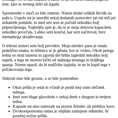
tiste, kjer se trening dobi ali izgubi.
Spremembe v moči so bile zmerne. Nisem dodal velikih številk na
palico. Uspelo mi je narediti nekaj dodatnih ponovitev pri isti teži pri
nekaterih potiskih, in med seti sem se počutil nekoliko bolj
pripravljenega. Najboljša opis je, da se je moja delovna kapaciteta
nekoliko povečala. Lahko sem končal, kar sem načrtoval, brez
mentalnega skrajševanja.
O telesni sestavi sem bolj previden. Moja meritev pasu je ostala
praktično enaka, in tehtnica se je gibala, kot se vedno. Okoli petega
tedna so moji ramena in zgornji del hrbta izgledali nekoliko bolj
napeti, a tega ne morem ločiti od stalnega treninga in boljšega
spanja. Nisem opazil, da bi maščoba izginila, in ne bi kupil tega v
pričakovanju tega.
Slabosti niso bile grozne, a so bile pomembne:
Okus pršila je ostal in včasih je pustil moj ustni občutek
suhega.
Imel sem blage glavobole v nekaj dneh v drugem in tretjem
tednu.
Kapsule mi niso ustrezale na prazen želodec ali preblizu kave.
Dvokomponentna rutina je olajšala zamujene odmerke, še
posebej nočno pršilo.