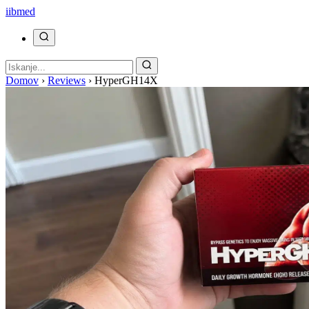
ii
bmed
Domov
›
Reviews
›
HyperGH14X