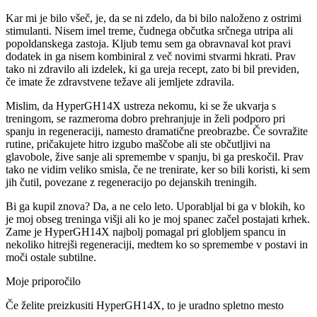
Kar mi je bilo všeč, je, da se ni zdelo, da bi bilo naloženo z ostrimi
stimulanti. Nisem imel treme, čudnega občutka srčnega utripa ali
popoldanskega zastoja. Kljub temu sem ga obravnaval kot pravi
dodatek in ga nisem kombiniral z več novimi stvarmi hkrati. Prav
tako ni zdravilo ali izdelek, ki ga ureja recept, zato bi bil previden,
če imate že zdravstvene težave ali jemljete zdravila.
Mislim, da HyperGH14X ustreza nekomu, ki se že ukvarja s
treningom, se razmeroma dobro prehranjuje in želi podporo pri
spanju in regeneraciji, namesto dramatične preobrazbe. Če sovražite
rutine, pričakujete hitro izgubo maščobe ali ste občutljivi na
glavobole, žive sanje ali spremembe v spanju, bi ga preskočil. Prav
tako ne vidim veliko smisla, če ne trenirate, ker so bili koristi, ki sem
jih čutil, povezane z regeneracijo po dejanskih treningih.
Bi ga kupil znova? Da, a ne celo leto. Uporabljal bi ga v blokih, ko
je moj obseg treninga višji ali ko je moj spanec začel postajati krhek.
Zame je HyperGH14X najbolj pomagal pri globljem spancu in
nekoliko hitrejši regeneraciji, medtem ko so spremembe v postavi in
moči ostale subtilne.
Moje priporočilo
Če želite preizkusiti HyperGH14X, to je uradno spletno mesto