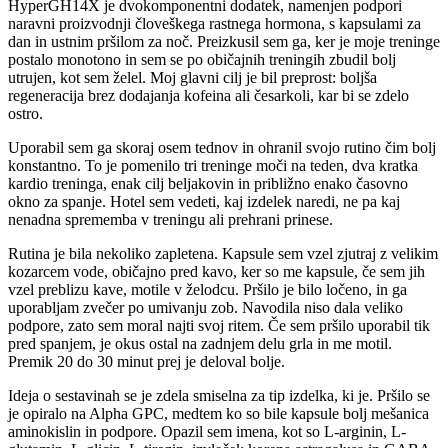
HyperGH14X je dvokomponentni dodatek, namenjen podpori
naravni proizvodnji človeškega rastnega hormona, s kapsulami za
dan in ustnim pršilom za noč. Preizkusil sem ga, ker je moje treninge
postalo monotono in sem se po običajnih treningih zbudil bolj
utrujen, kot sem želel. Moj glavni cilj je bil preprost: boljša
regeneracija brez dodajanja kofeina ali česarkoli, kar bi se zdelo
ostro.
Uporabil sem ga skoraj osem tednov in ohranil svojo rutino čim bolj
konstantno. To je pomenilo tri treninge moči na teden, dva kratka
kardio treninga, enak cilj beljakovin in približno enako časovno
okno za spanje. Hotel sem vedeti, kaj izdelek naredi, ne pa kaj
nenadna sprememba v treningu ali prehrani prinese.
Rutina je bila nekoliko zapletena. Kapsule sem vzel zjutraj z velikim
kozarcem vode, običajno pred kavo, ker so me kapsule, če sem jih
vzel preblizu kave, motile v želodcu. Pršilo je bilo ločeno, in ga
uporabljam zvečer po umivanju zob. Navodila niso dala veliko
podpore, zato sem moral najti svoj ritem. Če sem pršilo uporabil tik
pred spanjem, je okus ostal na zadnjem delu grla in me motil.
Premik 20 do 30 minut prej je deloval bolje.
Ideja o sestavinah se je zdela smiselna za tip izdelka, ki je. Pršilo se
je opiralo na Alpha GPC, medtem ko so bile kapsule bolj mešanica
aminokislin in podpore. Opazil sem imena, kot so L-arginin, L-