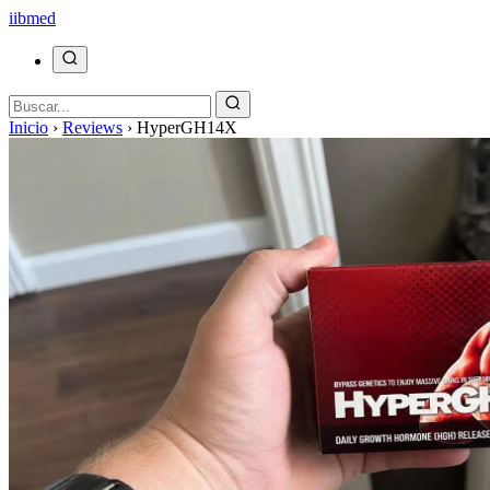
ii
bmed
Inicio
›
Reviews
›
HyperGH14X