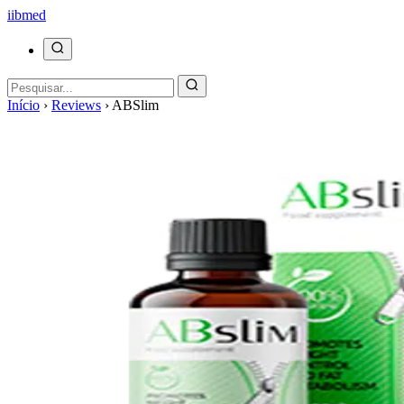
ii
bmed
Início
›
Reviews
›
ABSlim