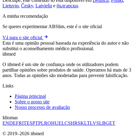
Desculpe, este conteúdo só está disponível em
Deutsch
,
Polski
,
Lietuvių
,
Česky
,
Latviešu
e
български
.
A minha recomendação
Se queres experimentar ABSlim, este é o site oficial
Vá para o site oficial
Esta é uma opinião pessoal baseada na experiência do autor e não
substitui o aconselhamento médico profissional.
ii
bmed
O iibmed é um site de confiança onde os utilizadores podem
partilhar opiniões sobre produtos de saúde. Operamos há mais de 3
anos. Todas as opiniões são moderadas para prevenir falsificação.
Links
Página principal
Sobre o nosso site
Nosso processo de avaliação
Idiomas
EN
DE
FR
IT
ES
PT
PL
RO
HU
EL
CS
HR
SK
LT
LV
SL
BG
ET
© 2019–2026 iibmed