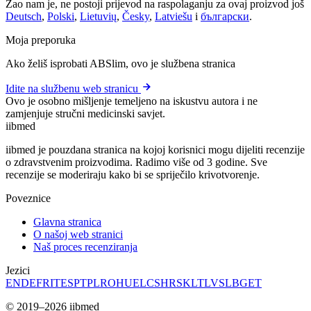
Žao nam je, ne postoji prijevod na raspolaganju za ovaj proizvod još
Deutsch
,
Polski
,
Lietuvių
,
Česky
,
Latviešu
i
български
.
Moja preporuka
Ako želiš isprobati ABSlim, ovo je službena stranica
Idite na službenu web stranicu
Ovo je osobno mišljenje temeljeno na iskustvu autora i ne
zamjenjuje stručni medicinski savjet.
ii
bmed
iibmed je pouzdana stranica na kojoj korisnici mogu dijeliti recenzije
o zdravstvenim proizvodima. Radimo više od 3 godine. Sve
recenzije se moderiraju kako bi se spriječilo krivotvorenje.
Poveznice
Glavna stranica
O našoj web stranici
Naš proces recenziranja
Jezici
EN
DE
FR
IT
ES
PT
PL
RO
HU
EL
CS
HR
SK
LT
LV
SL
BG
ET
© 2019–2026 iibmed