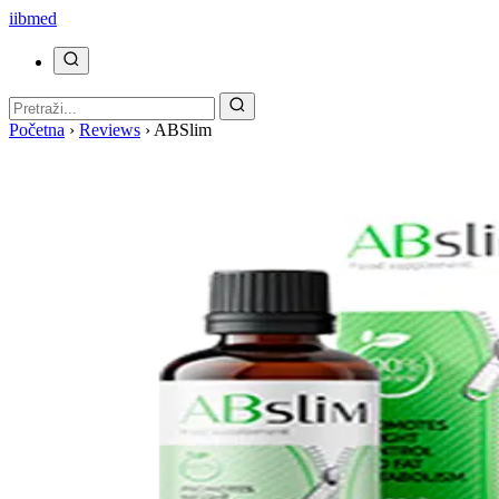
ii
bmed
Početna
›
Reviews
›
ABSlim