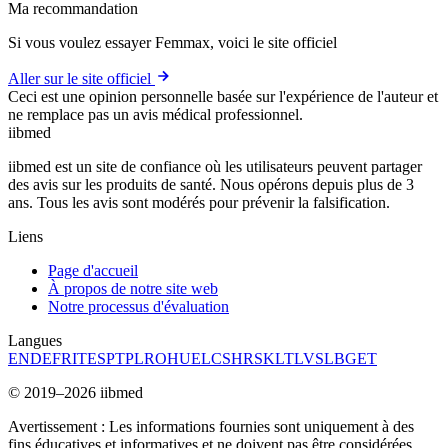
Ma recommandation
Si vous voulez essayer Femmax, voici le site officiel
Aller sur le site officiel
Ceci est une opinion personnelle basée sur l'expérience de l'auteur et
ne remplace pas un avis médical professionnel.
ii
bmed
iibmed est un site de confiance où les utilisateurs peuvent partager
des avis sur les produits de santé. Nous opérons depuis plus de 3
ans. Tous les avis sont modérés pour prévenir la falsification.
Liens
Page d'accueil
À propos de notre site web
Notre processus d'évaluation
Langues
EN
DE
FR
IT
ES
PT
PL
RO
HU
EL
CS
HR
SK
LT
LV
SL
BG
ET
© 2019–2026 iibmed
Avertissement : Les informations fournies sont uniquement à des
fins éducatives et informatives et ne doivent pas être considérées