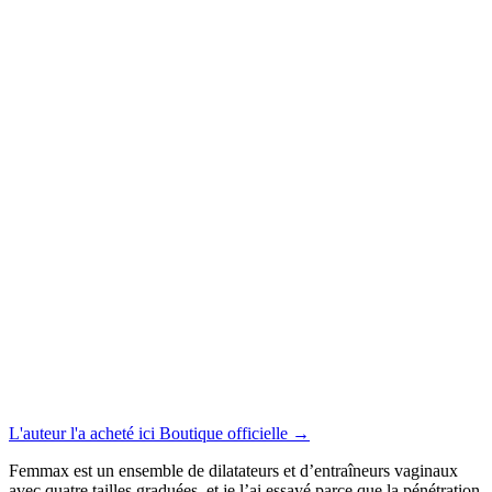
L'auteur l'a acheté ici
Boutique officielle
→
Femmax est un ensemble de dilatateurs et d’entraîneurs vaginaux
avec quatre tailles graduées, et je l’ai essayé parce que la pénétration