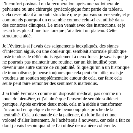
l’inconfort postnatal ou la récupération après une radiothérapie
pelvienne ou une chirurgie gynécologique font partie du tableau.
Cela ressemblait à un outil structuré que je pouvais suivre seule, et je
comprends pourquoi un ensemble comme celui-ci est utilisé dans
des contextes cliniques. Le mien venait avec des instructions, et je
les ai lues plus d’une fois lorsque j’ai atteint un plateau. Cette
structure a aidé.
Je l’éviterais si j’avais des saignements inexpliqués, des signes
d’infection aiguë, ou une douleur qui semblait anormale plutôt que
juste tendue. Je réfléchirais également à deux fois si je savais que je
ne pourrais pas maintenir une routine, car un kit inutilisé peut
devenir une autre source de culpabilité. Si quelqu’un a un historique
de traumatisme, je pense toujours que cela peut être utile, mais je
voudrais un soutien supplémentaire autour de cela, car faire cela
seule peut faire remonter des sentiments inattendus.
J’ai traité Femmax comme un dispositif médical, pas comme un
jouet de bien-être, et j’ai aimé que l’ensemble semble solide et
pratique. Après environ deux mois, cela m’a aidée à transformer
l’inconfort en quelque chose de beaucoup plus proche de la
neutralité. Cela a demandé de la patience, du lubrifiant et une
volonté d’aller lentement. Je l’achèterais à nouveau, car cela a fait ce
dont j’avais besoin quand je l’ai utilisé de manière cohérente.