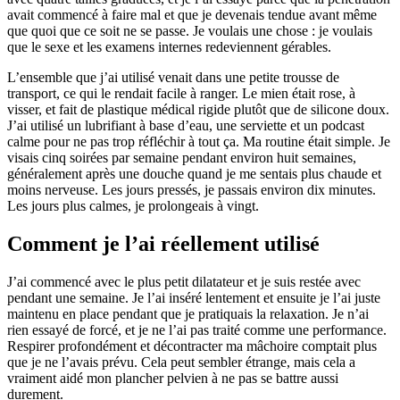
avait commencé à faire mal et que je devenais tendue avant même
que quoi que ce soit ne se passe. Je voulais une chose : je voulais
que le sexe et les examens internes redeviennent gérables.
L’ensemble que j’ai utilisé venait dans une petite trousse de
transport, ce qui le rendait facile à ranger. Le mien était rose, à
visser, et fait de plastique médical rigide plutôt que de silicone doux.
J’ai utilisé un lubrifiant à base d’eau, une serviette et un podcast
calme pour ne pas trop réfléchir à tout ça. Ma routine était simple. Je
visais cinq soirées par semaine pendant environ huit semaines,
généralement après une douche quand je me sentais plus chaude et
moins nerveuse. Les jours pressés, je passais environ dix minutes.
Les jours plus calmes, je prolongeais à vingt.
Comment je l’ai réellement utilisé
J’ai commencé avec le plus petit dilatateur et je suis restée avec
pendant une semaine. Je l’ai inséré lentement et ensuite je l’ai juste
maintenu en place pendant que je pratiquais la relaxation. Je n’ai
rien essayé de forcé, et je ne l’ai pas traité comme une performance.
Respirer profondément et décontracter ma mâchoire comptait plus
que je ne l’avais prévu. Cela peut sembler étrange, mais cela a
vraiment aidé mon plancher pelvien à ne pas se battre aussi
durement.