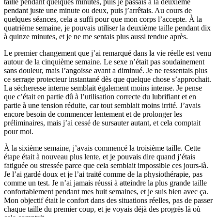
taille pendant quelques minutes, puis je passais à la deuxième
pendant juste une minute ou deux, puis j’arrêtais. Au cours de
quelques séances, cela a suffi pour que mon corps l’accepte. À la
quatrième semaine, je pouvais utiliser la deuxième taille pendant dix
à quinze minutes, et je ne me sentais plus aussi tendue après.
Le premier changement que j’ai remarqué dans la vie réelle est venu
autour de la cinquième semaine. Le sexe n’était pas soudainement
sans douleur, mais l’angoisse avant a diminué. Je ne ressentais plus
ce serrage protecteur instantané dès que quelque chose s’approchait.
La sécheresse interne semblait également moins intense. Je pense
que c’était en partie dû à l’utilisation correcte du lubrifiant et en
partie à une tension réduite, car tout semblait moins irrité. J’avais
encore besoin de commencer lentement et de prolonger les
préliminaires, mais j’ai cessé de sursauter autant, et cela comptait
pour moi.
À la sixième semaine, j’avais commencé la troisième taille. Cette
étape était à nouveau plus lente, et je pouvais dire quand j’étais
fatiguée ou stressée parce que cela semblait impossible ces jours-là.
Je l’ai gardé doux et je l’ai traité comme de la physiothérapie, pas
comme un test. Je n’ai jamais réussi à atteindre la plus grande taille
confortablement pendant mes huit semaines, et je suis bien avec ça.
Mon objectif était le confort dans des situations réelles, pas de passer
chaque taille du premier coup, et je voyais déjà des progrès là où