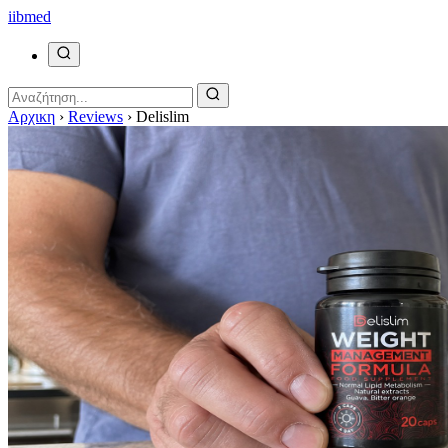
ii
bmed
Αρχικη
›
Reviews
›
Delislim