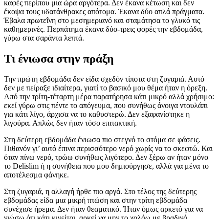
καφές περίπου μια ώρα αργότερα. Δεν έκανα κέτωση και δεν
έκοψα τους υδατάνθρακες απότομα. Έκανα δύο απλά πράγματα.
Έβαλα πρωτεΐνη στο μεσημεριανό και σταμάτησα το γλυκό τις
καθημερινές. Περπάτημα έκανα δύο-τρεις φορές την εβδομάδα,
γύρω στα σαράντα λεπτά.
Τι ένιωσα στην πράξη
Την πρώτη εβδομάδα δεν είδα σχεδόν τίποτα στη ζυγαριά. Αυτό
δεν με πείραξε ιδιαίτερα, γιατί το βασικό μου θέμα ήταν η όρεξη.
Από την τρίτη-τέταρτη μέρα παρατήρησα κάτι μικρό αλλά χρήσιμο:
εκεί γύρω στις πέντε το απόγευμα, που συνήθως άνοιγα ντουλάπι
για κάτι λίγο, άρχισα να το καθυστερώ. Δεν εξαφανίστηκε η
λιγούρα. Απλώς δεν ήταν τόσο επιτακτική.
Στη δεύτερη εβδομάδα ένιωσα πιο στεγνό το στόμα σε φάσεις.
Πιθανόν γι’ αυτό έπινα περισσότερο νερό χωρίς να το σκεφτώ. Και
όταν πίνω νερό, τρώω συνήθως λιγότερο. Δεν ξέρω αν ήταν μόνο
το Delislim ή η συνήθεια που μου δημιούργησε, αλλά για μένα το
αποτέλεσμα φάνηκε.
Στη ζυγαριά, η αλλαγή ήρθε πιο αργά. Στο τέλος της δεύτερης
εβδομάδας είδα μια μικρή πτώση και στην τρίτη εβδομάδα
συνέχισε ήρεμα. Δεν ήταν θεαματικό. Ήταν όμως αρκετό για να
νιώσω ότι κάτι κινείται, αρκεί να μην το χαλάω με βραδινά