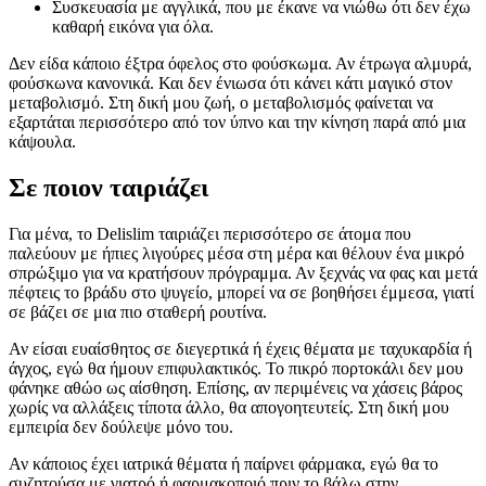
Συσκευασία με αγγλικά, που με έκανε να νιώθω ότι δεν έχω
καθαρή εικόνα για όλα.
Δεν είδα κάποιο έξτρα όφελος στο φούσκωμα. Αν έτρωγα αλμυρά,
φούσκωνα κανονικά. Και δεν ένιωσα ότι κάνει κάτι μαγικό στον
μεταβολισμό. Στη δική μου ζωή, ο μεταβολισμός φαίνεται να
εξαρτάται περισσότερο από τον ύπνο και την κίνηση παρά από μια
κάψουλα.
Σε ποιον ταιριάζει
Για μένα, το Delislim ταιριάζει περισσότερο σε άτομα που
παλεύουν με ήπιες λιγούρες μέσα στη μέρα και θέλουν ένα μικρό
σπρώξιμο για να κρατήσουν πρόγραμμα. Αν ξεχνάς να φας και μετά
πέφτεις το βράδυ στο ψυγείο, μπορεί να σε βοηθήσει έμμεσα, γιατί
σε βάζει σε μια πιο σταθερή ρουτίνα.
Αν είσαι ευαίσθητος σε διεγερτικά ή έχεις θέματα με ταχυκαρδία ή
άγχος, εγώ θα ήμουν επιφυλακτικός. Το πικρό πορτοκάλι δεν μου
φάνηκε αθώο ως αίσθηση. Επίσης, αν περιμένεις να χάσεις βάρος
χωρίς να αλλάξεις τίποτα άλλο, θα απογοητευτείς. Στη δική μου
εμπειρία δεν δούλεψε μόνο του.
Αν κάποιος έχει ιατρικά θέματα ή παίρνει φάρμακα, εγώ θα το
συζητούσα με γιατρό ή φαρμακοποιό πριν το βάλω στην