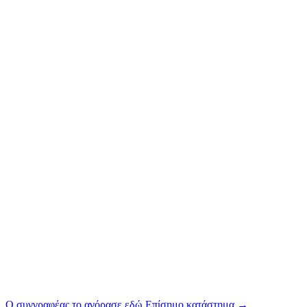
Ο συγγραφέας το αγόρασε εδώ
Επίσημο κατάστημα
→