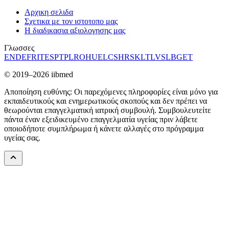
Αρχικη σελιδα
Σχετικα με τον ιστοτοπο μας
Η διαδικασια αξιολογησης μας
Γλωσσες
EN
DE
FR
IT
ES
PT
PL
RO
HU
EL
CS
HR
SK
LT
LV
SL
BG
ET
© 2019–2026 iibmed
Αποποίηση ευθύνης: Οι παρεχόμενες πληροφορίες είναι μόνο για
εκπαιδευτικούς και ενημερωτικούς σκοπούς και δεν πρέπει να
θεωρούνται επαγγελματική ιατρική συμβουλή. Συμβουλευτείτε
πάντα έναν εξειδικευμένο επαγγελματία υγείας πριν λάβετε
οποιοδήποτε συμπλήρωμα ή κάνετε αλλαγές στο πρόγραμμα
υγείας σας.