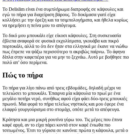
Το Delislim είναι ένα συμπλήρωμα διατροφής σε κάψουλες και
εγώ το πήρα για διαχείριση βάρους. Το δοκίμασα γιατί είχα
κολλήσει με την όρεξη και τα τσιμπολογήματα, και ήθελα κυρίως
να ηρεμήσει η πείνα μου το απόγευμα.
Το δικό μου μπουκάλι είχε είκοσι κάψουλες. Στη συσκευασία
έβλεπα αναφορά σε φυσικά εκχυλίσματα, γκουάβα και πικρό
πορτοκάλι, αλλά το ότι δεν ήταν στα ελληνικά με έκανε να νιώθω
πως έπρεπε να ψάξω περισσότερο τι ακριβώς παίρνω. Το άφηνα
δίπλα στην καφετιέρα για να μην το ξεχνάω. Αυτό με βοήθησε πιο
πολύ απ’ όσο περίμενα.
Πώς το πήρα
Το πήρα για λίγο πάνω από τρεις εβδομάδες, δηλαδή μέχρι να
τελειώσει το μπουκάλι. Έπαιρνα μία κάψουλα το πρωί με ένα
μεγάλο ποτήρι νερό, συνήθως αφού είχα φάει δύο-τρεις μπουκιές
πρωινό. Μια φορά το πήρα τελείως νηστικός και μου έφερε ένα
ελαφρύ γουργούρισμα στο στομάχι, οπότε μετά το απέφευγα.
Κράτησα και μια μικρή ρουτίνα γύρω του. Τις μέρες που έπινα
καφέ αργά, αν το είχα πάρει κοντά στον καφέ ένιωθα πιο
τσιτωμένος. Έτσι το γύρισα σε κανόνα: πρώτα η κάψουλα, μετά ο