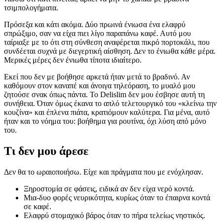
τσιμπολογήματα.
Πρόσεξα και κάτι ακόμα. Δύο πρωινά ένιωσα ένα ελαφρύ
σπρώξιμο, σαν να είχα πιει λίγο παραπάνω καφέ. Αυτό μου
ταίριαξε με το ότι στη σύνθεση αναφέρεται πικρό πορτοκάλι, που
συνδέεται συχνά με διεγερτική αίσθηση. Δεν το ένιωθα κάθε μέρα.
Μερικές μέρες δεν ένιωθα τίποτα ιδιαίτερο.
Εκεί που δεν με βοήθησε αρκετά ήταν μετά το βραδινό. Αν
καθόμουν στον καναπέ και άνοιγα τηλεόραση, το μυαλό μου
ζητούσε σνακ όπως πάντα. Το Delislim δεν μου έσβησε αυτή τη
συνήθεια. Όταν όμως έκανα το απλό τελετουργικό του «κλείνω την
κουζίνα» και έπλενα πιάτα, κρατιόμουν καλύτερα. Για μένα, αυτό
ήταν και το νόημα του: βοήθημα για ρουτίνα, όχι λύση από μόνο
του.
Τι δεν μου άρεσε
Δεν θα το ωραιοποιήσω. Είχε και πράγματα που με ενόχλησαν.
Ξηροστομία σε φάσεις, ειδικά αν δεν είχα νερό κοντά.
Μια-δυο φορές νευρικότητα, κυρίως όταν το έπαιρνα κοντά
σε καφέ.
Ελαφρύ στομαχικό βάρος όταν το πήρα τελείως νηστικός.