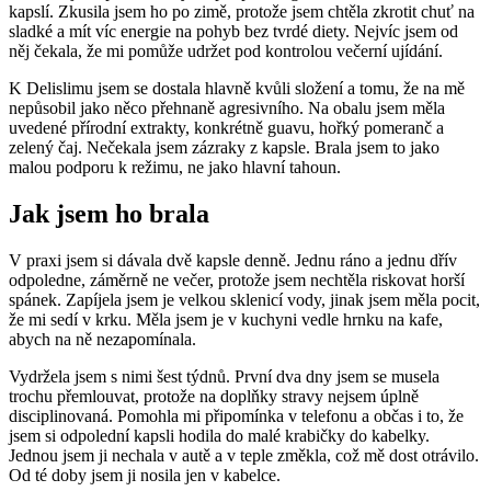
kapslí. Zkusila jsem ho po zimě, protože jsem chtěla zkrotit chuť na
sladké a mít víc energie na pohyb bez tvrdé diety. Nejvíc jsem od
něj čekala, že mi pomůže udržet pod kontrolou večerní ujídání.
K Delislimu jsem se dostala hlavně kvůli složení a tomu, že na mě
nepůsobil jako něco přehnaně agresivního. Na obalu jsem měla
uvedené přírodní extrakty, konkrétně guavu, hořký pomeranč a
zelený čaj. Nečekala jsem zázraky z kapsle. Brala jsem to jako
malou podporu k režimu, ne jako hlavní tahoun.
Jak jsem ho brala
V praxi jsem si dávala dvě kapsle denně. Jednu ráno a jednu dřív
odpoledne, záměrně ne večer, protože jsem nechtěla riskovat horší
spánek. Zapíjela jsem je velkou sklenicí vody, jinak jsem měla pocit,
že mi sedí v krku. Měla jsem je v kuchyni vedle hrnku na kafe,
abych na ně nezapomínala.
Vydržela jsem s nimi šest týdnů. První dva dny jsem se musela
trochu přemlouvat, protože na doplňky stravy nejsem úplně
disciplinovaná. Pomohla mi připomínka v telefonu a občas i to, že
jsem si odpolední kapsli hodila do malé krabičky do kabelky.
Jednou jsem ji nechala v autě a v teple změkla, což mě dost otrávilo.
Od té doby jsem ji nosila jen v kabelce.