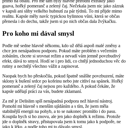
přímo na obalu. Pro mě tam byly hlavně přírodní extrakty jako
guava, hořký pomeranč a zelený čaj. Nečekala jsem nic jako zázrak
v kapsli ani sliby velkého hubnutí za pár týdnů. To mi přijde mimo
realitu. Kapsle měly navíc typickou bylinnou vůni, která se občas
přenesla i do dechu, takže jsem si po nich občas dala žvýkačku.
Pro koho mi dával smysl
Podle mě sedne hlavně někomu, kdo už dělá aspoň malé změny a
chce jen nenápadnou podporu. Pokud máte problém s večerním
zobáním, chcete si srovnat režim a nevadí vám jemně povzbudivý
efekt, dává to smysl. Hodí se i pro lidi, co chtějí jednoduchou věc do
rutiny a nechtějí všechno vážit a zapisovat.
Naopak bych ho přeskočila, pokud špatně snášíte povzbuzení, máte
sklony k bušení srdce po kofeinu nebo jste citliví na spánek. Hořký
pomeranč a zelený čaj nejsou pro každého. A pokud čekáte, že
kapsle udělají práci za vás, budete zklamaní.
Za mě je Delislim spíš nenápadná podpora než hlavní nástroj.
Pomohl mi hlavně s menším ujídáním a s tím, že jsem měla
stabilnější energii na pohyb, a to se nakonec promítlo i do pasu.
Koupila bych si ho znovu, ale jen jako doplněk k režimu. Protože
jde o doplněk stravy, přistupovala jsem k tomu jako k podpoře, ne
jako k léku, a podle toho mi to dávalo smysl.