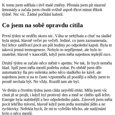
K tomu jsem udělala i dvě malé změny. Přestala jsem pít slazené
limonády a začala jsem chodit svižně aspoň třicet minut třikrát
týdně. Nic víc. Žádné počítání kalorií.
Co jsem na sobě opravdu cítila
První týden se nedělo skoro nic. Váha se nehýbala a chuť na sladké
byla stejná, hlavně večer po večeři. Jediné, co jsem zaznamenala,
byl lehce zahřívací pocit asi půl hodiny po odpolední kapsli. Byla to
taková jemná termogeneze. Nebylo to nepříjemné, ale bylo to
znatelné, hlavně v kanceláři, když jsem měla najednou teplejší ruce.
Druhý týden se začalo něco měnit v apetitu. Ne tak, že bych neměla
hlad. Spíš jsem měla menší potřebu zobat. Po obědě jsem dřív
automaticky šla pro sušenku nebo něco sladkého ke kávě, ale
najednou jsem si na to často vzpomněla až později a někdy jsem to
prostě nechala být. Ne vždy. Rozdíl tam ale byl.
Ve třetím a čtvrtém týdnu jsem cítila největší efekt. Měla jsem víc
chuti jít se projít, i když byl protivný den a mně se chtělo spíš ležet.
Energie byla stabilnější a bez odpoledního pádu. Zároveň jsem měla
pocit lehčího trávení, hlavně když jsem jedla normální jídlo a ne
rychlovky. Neřekla bych, že mi to vyřešilo břicho, ale nadýmání
bylo o něco menší.