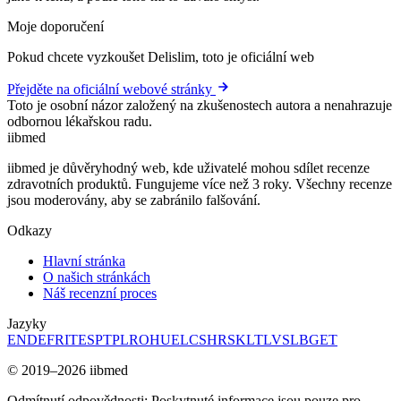
Moje doporučení
Pokud chcete vyzkoušet Delislim, toto je oficiální web
Přejděte na oficiální webové stránky
Toto je osobní názor založený na zkušenostech autora a nenahrazuje
odbornou lékařskou radu.
ii
bmed
iibmed je důvěryhodný web, kde uživatelé mohou sdílet recenze
zdravotních produktů. Fungujeme více než 3 roky. Všechny recenze
jsou moderovány, aby se zabránilo falšování.
Odkazy
Hlavní stránka
O našich stránkách
Náš recenzní proces
Jazyky
EN
DE
FR
IT
ES
PT
PL
RO
HU
EL
CS
HR
SK
LT
LV
SL
BG
ET
© 2019–2026 iibmed
Odmítnutí odpovědnosti: Poskytnuté informace jsou pouze pro