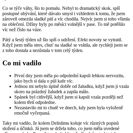
Co se týče váhy, šlo to pomalu. Nebyl to dramatický skok, spíš
postupné ubývání, které dávalo smysl i vzhledem k tomu, že jsem
zároveň omezila sladké pití a víc chodila. Nejvíc jsem si toho všimla
na oblečení. Džíny byly po měsíci volnější v pase. To mě potěšilo
víc než číslo na váze.
Pátý a šestý týden už šlo spíš o udržení. Efekt novoty se vytratil.
Když jsem měla stres, chuť na sladké se vrátila, ale rychleji jsem se
z toho dostala a nezůstala v tom celý týden.
Co mi vadilo
První dny jsem měla po odpolední kapsli lehkou nervozitu,
jako bych si dala o půl kafe víc.
Jednou mi nebylo úplně dobře od žaludku, když jsem ji vzala
skoro na prázdný žaludek a zapila málo.
Spánek byl citlivější, když jsem si kapsli vzala později než
kolem třetí odpoledne.
Nezastavilo mi to chutě ve dnech, kdy jsem byla vyloženě
emočně vyčerpaná.
Taky mi vadilo, že kolem Delislimu koluje víc různých popisů
složení a účinků. Já jsem se držela toho, co jsem měla uvedené