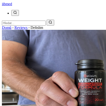
ii
bmed
Domů
›
Reviews
›
Delislim