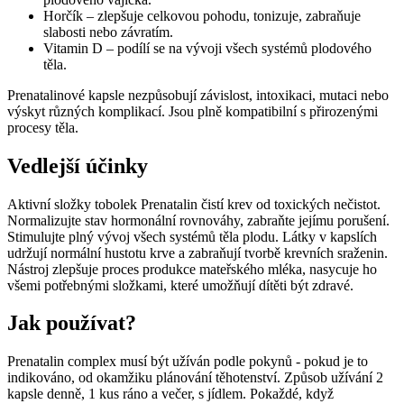
Horčík – zlepšuje celkovou pohodu, tonizuje, zabraňuje
slabosti nebo závratím.
Vitamin D – podílí se na vývoji všech systémů plodového
těla.
Prenatalinové kapsle nezpůsobují závislost, intoxikaci, mutaci nebo
výskyt různých komplikací. Jsou plně kompatibilní s přirozenými
procesy těla.
Vedlejší účinky
Aktivní složky tobolek Prenatalin čistí krev od toxických nečistot.
Normalizujte stav hormonální rovnováhy, zabraňte jejímu porušení.
Stimulujte plný vývoj všech systémů těla plodu. Látky v kapslích
udržují normální hustotu krve a zabraňují tvorbě krevních sraženin.
Nástroj zlepšuje proces produkce mateřského mléka, nasycuje ho
všemi potřebnými složkami, které umožňují dítěti být zdravé.
Jak používat?
Prenatalin complex musí být užíván podle pokynů - pokud je to
indikováno, od okamžiku plánování těhotenství. Způsob užívání 2
kapsle denně, 1 kus ráno a večer, s jídlem. Pokaždé, když