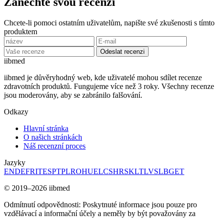
Zanechte svou recenzi
Chcete-li pomoci ostatním uživatelům, napište své zkušenosti s tímto
produktem
Odeslat recenzi
ii
bmed
iibmed je důvěryhodný web, kde uživatelé mohou sdílet recenze
zdravotních produktů. Fungujeme více než 3 roky. Všechny recenze
jsou moderovány, aby se zabránilo falšování.
Odkazy
Hlavní stránka
O našich stránkách
Náš recenzní proces
Jazyky
EN
DE
FR
IT
ES
PT
PL
RO
HU
EL
CS
HR
SK
LT
LV
SL
BG
ET
© 2019–2026 iibmed
Odmítnutí odpovědnosti: Poskytnuté informace jsou pouze pro
vzdělávací a informační účely a neměly by být považovány za