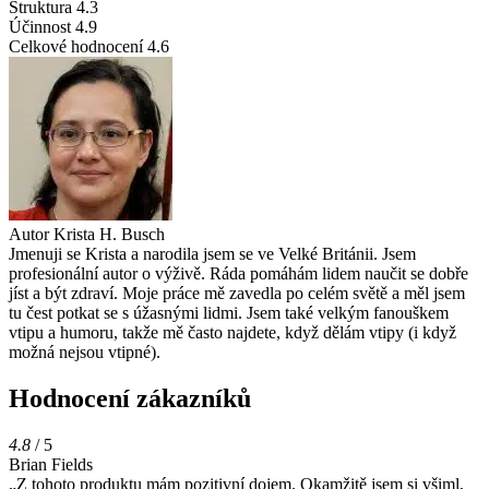
Struktura
4.3
Účinnost
4.9
Celkové hodnocení
4.6
Autor
Krista H. Busch
Jmenuji se Krista a narodila jsem se ve Velké Británii. Jsem
profesionální autor o výživě. Ráda pomáhám lidem naučit se dobře
jíst a být zdraví. Moje práce mě zavedla po celém světě a měl jsem
tu čest potkat se s úžasnými lidmi. Jsem také velkým fanouškem
vtipu a humoru, takže mě často najdete, když dělám vtipy (i když
možná nejsou vtipné).
Hodnocení zákazníků
4.8
/ 5
Brian Fields
„Z tohoto produktu mám pozitivní dojem. Okamžitě jsem si všiml,