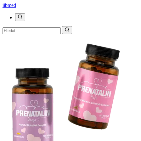
ii
bmed