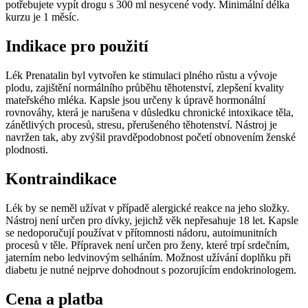
potřebujete vypít drogu s 300 ml nesycené vody. Minimální délka
kurzu je 1 měsíc.
Indikace pro použití
Lék Prenatalin byl vytvořen ke stimulaci plného růstu a vývoje
plodu, zajištění normálního průběhu těhotenství, zlepšení kvality
mateřského mléka. Kapsle jsou určeny k úpravě hormonální
rovnováhy, která je narušena v důsledku chronické intoxikace těla,
zánětlivých procesů, stresu, přerušeného těhotenství. Nástroj je
navržen tak, aby zvýšil pravděpodobnost početí obnovením ženské
plodnosti.
Kontraindikace
Lék by se neměl užívat v případě alergické reakce na jeho složky.
Nástroj není určen pro dívky, jejichž věk nepřesahuje 18 let. Kapsle
se nedoporučují používat v přítomnosti nádoru, autoimunitních
procesů v těle. Přípravek není určen pro ženy, které trpí srdečním,
jaterním nebo ledvinovým selháním. Možnost užívání doplňku při
diabetu je nutné nejprve dohodnout s pozorujícím endokrinologem.
Cena a platba