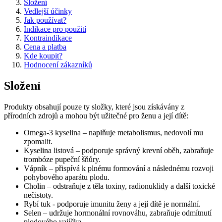
Složení
Vedlejší účinky
Jak používat?
Indikace pro použití
Kontraindikace
Cena a platba
Kde koupit?
Hodnocení zákazníků
Složení
Produkty obsahují pouze ty složky, které jsou získávány z
přírodních zdrojů a mohou být užitečné pro ženu a její dítě:
Omega-3 kyselina – naplňuje metabolismus, nedovolí mu
zpomalit.
Kyselina listová – podporuje správný krevní oběh, zabraňuje
trombóze pupeční šňůry.
Vápník – přispívá k plnému formování a následnému rozvoji
pohybového aparátu plodu.
Cholin – odstraňuje z těla toxiny, radionuklidy a další toxické
nečistoty.
Rybí tuk - podporuje imunitu ženy a její dítě je normální.
Selen – udržuje hormonální rovnováhu, zabraňuje odmítnutí
plodového vajíčka.