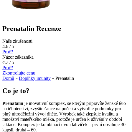
Prenatalin Recenze
Naše zkušenosti
4.6 / 5
Proč?
Názor zákazníka
4.7
/
5
Proč?
Zkontrolujte cenu
Domů
»
Doplňky imunity
»
Prenatalin
Co je to?
Prenatalin
je inovativní komplex, se kterým připravíte ženské tělo
na těhotenství, zvýšíte šance na početí a vytvoříte podmínky pro
plný nitroděložní vývoj dítěte. Výrobek také zlepšuje kvalitu a
množství mateřského mléka, protože je určen k užívání v období
laktace. Komplex je kombinací dvou lahviček – první obsahuje 30
kapslí, druhá – 60.