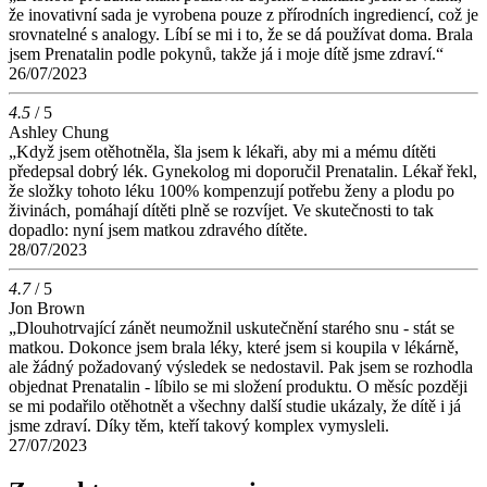
že inovativní sada je vyrobena pouze z přírodních ingrediencí, což je
srovnatelné s analogy. Líbí se mi i to, že se dá používat doma. Brala
jsem Prenatalin podle pokynů, takže já i moje dítě jsme zdraví.“
26/07/2023
4.5
/ 5
Ashley Chung
„Když jsem otěhotněla, šla jsem k lékaři, aby mi a mému dítěti
předepsal dobrý lék. Gynekolog mi doporučil Prenatalin. Lékař řekl,
že složky tohoto léku 100% kompenzují potřebu ženy a plodu po
živinách, pomáhají dítěti plně se rozvíjet. Ve skutečnosti to tak
dopadlo: nyní jsem matkou zdravého dítěte.
28/07/2023
4.7
/ 5
Jon Brown
„Dlouhotrvající zánět neumožnil uskutečnění starého snu - stát se
matkou. Dokonce jsem brala léky, které jsem si koupila v lékárně,
ale žádný požadovaný výsledek se nedostavil. Pak jsem se rozhodla
objednat Prenatalin - líbilo se mi složení produktu. O měsíc později
se mi podařilo otěhotnět a všechny další studie ukázaly, že dítě i já
jsme zdraví. Díky těm, kteří takový komplex vymysleli.
27/07/2023