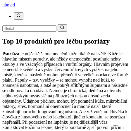
ii
bmed
Top 10 produktů pro léčbu psoriázy
Psoriáza
je nejčastější onemocnění kožní tkáně na světě. Kůže je
hlavním místem poruchy, ale někdy onemocnění postihuje nehty,
klouby a ve vzácných případech i vnitřní orgány. Hlavním projevem
je neustálé svědění a výskyt červeno-růžových vyrážek na jeho
místě, které se následně mohou přeměnit ve velké asociace ve formě
plaků. Papuly – tzv. vyrážky – se mohou vynořit nad kůži, to
znamená nabobtnat, a také se pokrýt stříbřitými šupinami a následně
se odlupovat a opadávat. Nemoc je chronická, dědičná a důvody
jejího výskytu nezávislé na příbuzných nejsou dosud zcela
objasněny. Údajnou příčinou mohou být poranění kůže, mikrobiální
faktory, stres, hormonální onemocnění a mnohé další, které
způsobují poruchu fungování organismu. Ale v životě, od člověka k
člověku z hmatového nebo jakéhokoli jiného kontaktu, se psoriáza
nepřenáší. Při podezření na lupénku je nejdůležitější včas
kontaktovat kožního lékaře, který laboratorně zjistí pravou příčinu