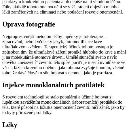
psoriázy u konkrétního pacienta a předepíše na ni vhodnou léčbu.
Díky aktivitě tohoto onemocnění se v 21. století objevilo mnoho
léků zaměřených na eliminaci nebo potlačení rozvoje onemocnění.
Úprava fotografie
Nejprogresivnější metodou léčby lupénky je fototerapie –
zpracování, neboli vědecký jazyk, fotomodifikace krve
ultrafialovým světlem. Terapeutický účinek tohoto postupu je
způsoben tím, že ultrafialové záření proniká hluboko do krve a mění
ji na molekulárně-atomové úrovni. Umělé sluneční světlo navíc
člověka „neosvětlí“ zevnitř: tělo spíše pociťuje rušení uvnitř sebe ve
všech fázích krevního oběhu a jako obrana zvyšuje imunitu, včetně
toho, že dává člověku sílu bojovat s nemocí, jako je psoriáza. .
Injekce monoklonálních protilátek
S rozvojem technologií se stalo populární a účinné bojovat s
lupénkou zaváděním monoklonálních (laboratorních) protilátek do
těla, které působí na ložiska onemocnění zevnitř, ničí zánět, jako by
to byly přirozené protilátky.
Léky