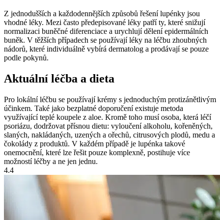
Z jednodušších a každodennějších způsobů řešení lupénky jsou
vhodné léky. Mezi často předepisované léky patří ty, které snižují
normalizaci buněčné diferenciace a urychlují dělení epidermálních
buněk. V těžších případech se používají léky na léčbu zhoubných
nádorů, které individuálně vybírá dermatolog a prodávají se pouze
podle pokynů.
Aktuální léčba a dieta
Pro lokální léčbu se používají krémy s jednoduchým protizánětlivým
účinkem. Také jako bezplatné doporučení existuje metoda
využívající teplé koupele z aloe. Kromě toho musí osoba, která léčí
psoriázu, dodržovat přísnou dietu: vyloučení alkoholu, kořeněných,
slaných, nakládaných, uzených a ořechů, citrusových plodů, medu a
čokolády z produktů. V každém případě je lupénka takové
onemocnění, které lze řešit pouze komplexně, postihuje více
možností léčby a ne jen jednu.
4.4