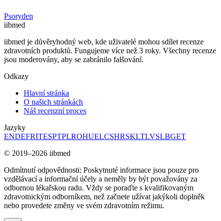
Psoryden
ii
bmed
iibmed je důvěryhodný web, kde uživatelé mohou sdílet recenze
zdravotních produktů. Fungujeme více než 3 roky. Všechny recenze
jsou moderovány, aby se zabránilo falšování.
Odkazy
Hlavní stránka
O našich stránkách
Náš recenzní proces
Jazyky
EN
DE
FR
IT
ES
PT
PL
RO
HU
EL
CS
HR
SK
LT
LV
SL
BG
ET
© 2019–2026 iibmed
Odmítnutí odpovědnosti: Poskytnuté informace jsou pouze pro
vzdělávací a informační účely a neměly by být považovány za
odbornou lékařskou radu. Vždy se poraďte s kvalifikovaným
zdravotnickým odborníkem, než začnete užívat jakýkoli doplněk
nebo provedete změny ve svém zdravotním režimu.