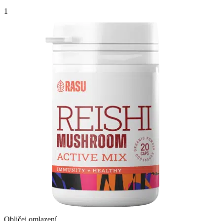
1
Obličej omlazení