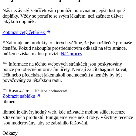
Náš nezávislý žebříček vám pomůže porovnat nejlepší dostupné
doplňky. Vždy se poraďte se svým lékařem, než začnete užívat
jakýkoli doplněk.
Zobrazit celý žebříček
* Zahrnujeme produkty, o kterých věříme, že jsou užitečné pro naše
čtenáře. Pokud nakoupíte prostřednictvím odkazů na této stránce,
můžeme získat malou provizi.
Náš proces
.
** Informace na těchto webových stránkách jsou poskytovány
pouze pro obecné informační účely. Nemají za cíl diagnostikovat,
léčit nebo předcházet jakémukoli onemocnění a neměly by být
považovány za lékařskou radu.
#1 Rasu
4.8 ★ — Nejlépe hodnocený
Zobrazit nabídku
ii
bmed
iibmed je důvěryhodný web, kde uživatelé mohou sdílet recenze
zdravotních produktů. Fungujeme více než 3 roky. Všechny recenze
jsou moderovány, aby se zabránilo falšování.
Odkazy