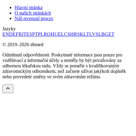
Hlavní stránka
O našich stránkách
Náš recenzní proces
Jazyky
EN
DE
FR
IT
ES
PT
PL
RO
HU
EL
CS
HR
SK
LT
LV
SL
BG
ET
© 2019–2026 iibmed
Odmítnutí odpovědnosti: Poskytnuté informace jsou pouze pro
vzdělávací a informační účely a neměly by být považovány za
odbornou lékařskou radu. Vždy se poraďte s kvalifikovaným
zdravotnickým odborníkem, než začnete užívat jakýkoli doplněk
nebo provedete změny ve svém zdravotním režimu.