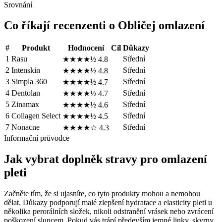
Srovnání
Co říkají recenzenti o Obličej omlazení
#
Produkt
Hodnocení
Cíl
Důkazy
1
Rasu
Střední
★★★★½
4.8
2
Intenskin
Střední
★★★★½
4.8
3
Simpla 360
Střední
★★★★½
4.7
4
Dentolan
Střední
★★★★½
4.7
5
Zinamax
Střední
★★★★½
4.6
6
Collagen Select
Střední
★★★★½
4.5
7
Nonacne
Střední
★★★★☆
4.3
Informační průvodce
Jak vybrat doplněk stravy pro omlazení
pleti
Začněte tím, že si ujasníte, co tyto produkty mohou a nemohou
dělat. Důkazy podporují malé zlepšení hydratace a elasticity pleti u
několika perorálních složek, nikoli odstranění vrásek nebo zvrácení
poškození sluncem. Pokud vás trápí především jemné linky, skvrny