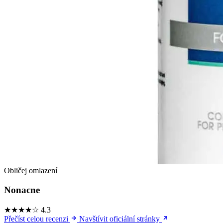
Obličej omlazení
Nonacne
★★★★☆
4.3
Přečíst celou recenzi
Navštívit oficiální stránky