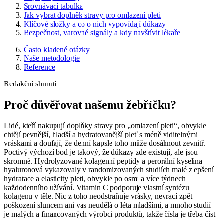
Srovnávací tabulka
Jak vybrat doplněk stravy pro omlazení pleti
Klíčové složky a co o nich vypovídají důkazy
Bezpečnost, varovné signály a kdy navštívit lékaře
Často kladené otázky
Naše metodologie
Reference
Redakční shrnutí
Proč důvěřovat našemu žebříčku?
Lidé, kteří nakupují doplňky stravy pro „omlazení pleti“, obvykle
chtějí pevnější, hladší a hydratovanější pleť s méně viditelnými
vráskami a doufají, že denní kapsle toho může dosáhnout zevnitř.
Poctivý výchozí bod je takový, že důkazy zde existují, ale jsou
skromné. Hydrolyzované kolagenní peptidy a perorální kyselina
hyaluronová vykazovaly v randomizovaných studiích malé zlepšení
hydratace a elasticity pleti, obvykle po osmi a více týdnech
každodenního užívání. Vitamin C podporuje vlastní syntézu
kolagenu v těle. Nic z toho neodstraňuje vrásky, nevrací zpět
poškození sluncem ani vás neudělá o léta mladšími, a mnoho studií
je malých a financovaných výrobci produktů, takže čísla je třeba číst