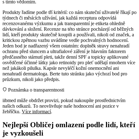
s tímto vědomím.
Produkty řadíme podle tří kritérií: co nám skuteční uživatelé říkají po
týdnech či měsících užívání, jak každá receptura odpovídá
recenzovanému výzkumu a jak transparentní je etiketa ohledně
dávkování a složení. Recenze na této stránce pocházejí od běžných
lidí, kteří produkty skutečně koupili a používali, nikoli od značek, a
kritickou zpětnou vazbu uvádíme vedle pochvalných hodnocení.
Jeden bod je nadřazený všem ostatním: doplněk stravy nenahradí
ochranu před sluncem a ultrafialové záření je hlavním faktorem
předčasného stárnutí pleti, takže denní SPF a topicky aplikované
osvědčené účinné látky jako retinoidy pro pleť udělají mnohem více
než jakákoli pilulka. Kapsle nevyléčí kožní onemocnění ani
nenahradí dermatologa. Berte tuto stránku jako výchozí bod pro
průzkum, nikoli jako předpis.
Poznámka o transparentnosti
iibmed může obdržet provizi, pokud nakoupíte prostřednictvím
našich odkazů. To neovlivňuje naše hodnocení ani pozice v
žebříčku.
Více informací
.
Nejlepší Obličej omlazení podle lidí, kteří
je vyzkoušeli