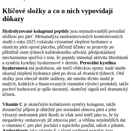
Klíčové složky a co o nich vypovídají
důkazy
Hydrolyzované kolagenní peptidy
jsou nejstudovanější perorální
složkou pro pleť. Metaanalýza randomizovaných kontrolovaných
studií z roku 2025 vykázala významné zlepšení hydratace a
elasticity pleti oproti placebu, přičemž účinky se projevily po
přibližně osmi týdnech každodenního užívání; předpokládaný
mechanismus spočívá v tom, že peptidy stimulují aktivitu fibroblastů
a syntézu kyseliny hyaluronové v dermis.
Perorální kyselina
hyaluronová
má podobnou, ale tenčí vědeckou oporu: malé studie
ukazují zlepšení hydratace pleti po dvou až dvanácti týdnech. Obě
složky jsou obecně dobře snášeny, ale mnoho těchto studií je
malých, krátkých a financovaných vlastními výrobci produktů, takže
poctivé hodnocení je spíše skromný, skutečný signál než dramatický
účinek.
Vitamin C
je skutečným kofaktorem syntézy kolagenu, takže
dostatečný příjem je důležitý pro normální obnovu pleti a jeho
výrazný nedostatek pleti škodí; to však není totéž jako to, že by
megadávky omlazovaly již zdravou pleť, a většina nejsilnějších dat
o vitaminu C pro pleť pochází z
topického
použití, nikoli z pilulek.
Antioxidanty
jako vitamin E a různé rostlinné extrakty jsou