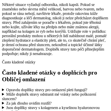
Některé situace vyžadují odborníka, nikoli kapsli. Pokud se
znaménko nebo skvrna mění velikostí, barvou nebo tvarem, nebo
pokud se rána nehojí, navštivte lékaře, protože rakovinu kůže
diagnostikuje a léčí dermatolog, nikoli ji nelze předcházet doplňkem
stravy. Před zahájením se poraďte s lékařem, pokud jste těhotná
nebo kojíte, užíváte léky na předpis nebo máte známou alergii,
například na kolagen ze ryb nebo korýšů. Udržujte role v pořádku:
perorální produkty mohou u některých lidí nabídnout malé, pomalé
zlepšení hydratace a elasticity pleti, ale to, co skutečně chrání pleť,
je denní ochrana před sluncem, nekouření a topické účinné látky
doporučené dermatologem. Doplněk stravy tuto péči přinejlepším
podpořuje; nikdy ji nenahrazuje.
Často kladené otázky
Často kladené otázky o doplňcích pro
Obličej omlazení
Opravdu doplňky stravy pro omlazení pleti fungují?
Může doplněk stravy odstranit mé vrásky nebo poškození
sluncem?
Za jak dlouho uvidím rozdíl?
Jsou doplňky stravy s kolagenem a kyselinou hyaluronovou