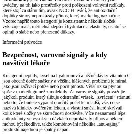
uváděny na trh jako prostředky proti poškození volnými radikály,
které stojí za stárnutím, avšak NCCIH uvádí, že antioxidační
doplňky stravy neprokázaly přínos, který marketing naznačuje.
Vzorec napříč touto kategorií je konzistentní: několik složek
vykazuje malá, měřitelná zlepšení hydratace a elasticity, ostatní se
opírají o slabé nebo přenesené důkazy.
Informační průvodce
Bezpečnost, varovné signály a kdy
navštívit lékaře
Kolagenní peptidy, kyselina hyaluronová a běžné dávky vitaminu C
jsou obecně dobře snášeny a většina hlášených problémů je mírná,
jako jsou zažívací potíže nebo pocit plnosti. Větší rizika plynou
spíše z marketingu než z molekuly. Za varovné signály považujte
jakýkoli produkt, který slibuje odstranění vrásek, „zvrácení“ stárnutí
nebo to, že budete vypadat o určitý počet let mladší, vše, co se
nazývá klinicky ověřeným lékem, a vlastní směsi, které skrývají,
kolik které složky ve skutečnosti dostáváte. Více neznamená lépe:
antioxidanty ve vysokých dávkách neprokázaly přínos a některé
mohou být škodlivé, takže kombinování několika „anti-aging“
produktů najednou je špatný nápad.