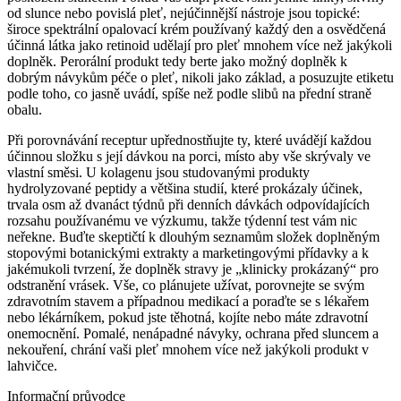
od slunce nebo povislá pleť, nejúčinnější nástroje jsou topické:
široce spektrální opalovací krém používaný každý den a osvědčená
účinná látka jako retinoid udělají pro pleť mnohem více než jakýkoli
doplněk. Perorální produkt tedy berte jako možný doplněk k
dobrým návykům péče o pleť, nikoli jako základ, a posuzujte etiketu
podle toho, co jasně uvádí, spíše než podle slibů na přední straně
obalu.
Při porovnávání receptur upřednostňujte ty, které uvádějí každou
účinnou složku s její dávkou na porci, místo aby vše skrývaly ve
vlastní směsi. U kolagenu jsou studovanými produkty
hydrolyzované peptidy a většina studií, které prokázaly účinek,
trvala osm až dvanáct týdnů při denních dávkách odpovídajících
rozsahu používanému ve výzkumu, takže týdenní test vám nic
neřekne. Buďte skeptičtí k dlouhým seznamům složek doplněným
stopovými botanickými extrakty a marketingovými přídavky a k
jakémukoli tvrzení, že doplněk stravy je „klinicky prokázaný“ pro
odstranění vrásek. Vše, co plánujete užívat, porovnejte se svým
zdravotním stavem a případnou medikací a poraďte se s lékařem
nebo lékárníkem, pokud jste těhotná, kojíte nebo máte zdravotní
onemocnění. Pomalé, nenápadné návyky, ochrana před sluncem a
nekouření, chrání vaši pleť mnohem více než jakýkoli produkt v
lahvičce.
Informační průvodce