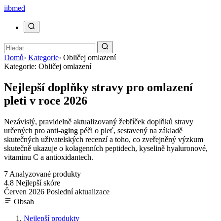
ii
bmed
Domů
›
Kategorie
›
Obličej omlazení
Kategorie: Obličej omlazení
Nejlepší doplňky stravy pro omlazení
pleti v roce 2026
Nezávislý, pravidelně aktualizovaný žebříček doplňků stravy
určených pro anti-aging péči o pleť, sestavený na základě
skutečných uživatelských recenzí a toho, co zveřejněný výzkum
skutečně ukazuje o kolagenních peptidech, kyselině hyaluronové,
vitaminu C a antioxidantech.
7
Analyzované produkty
4.8
Nejlepší skóre
Červen 2026
Poslední aktualizace
Obsah
Nejlepší produkty