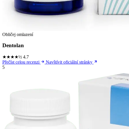
Obličej omlazení
Dentolan
★★★★½
4.7
Přečíst celou recenzi
Navštívit oficiální stránky
5