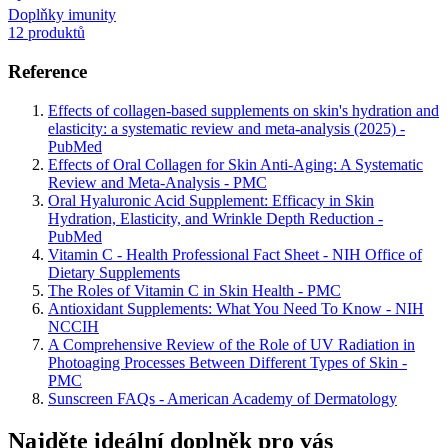
Doplňky imunity
12 produktů
Reference
Effects of collagen-based supplements on skin's hydration and
elasticity: a systematic review and meta-analysis (2025) -
PubMed
Effects of Oral Collagen for Skin Anti-Aging: A Systematic
Review and Meta-Analysis - PMC
Oral Hyaluronic Acid Supplement: Efficacy in Skin
Hydration, Elasticity, and Wrinkle Depth Reduction -
PubMed
Vitamin C - Health Professional Fact Sheet - NIH Office of
Dietary Supplements
The Roles of Vitamin C in Skin Health - PMC
Antioxidant Supplements: What You Need To Know - NIH
NCCIH
A Comprehensive Review of the Role of UV Radiation in
Photoaging Processes Between Different Types of Skin -
PMC
Sunscreen FAQs - American Academy of Dermatology
Najděte ideální doplněk pro vás