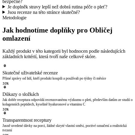
bezpečné?
Je doplněk stravy lepší než dobrá rutina péče o pleť?
Jsou recenze na této stránce skutečné?
Metodologie
Jak hodnotíme doplňky pro Obličej
omlazení
Každý produkt v této kategorii byl hodnocen podle následujících
základních kritérií, která tvoří naše celkové skóre.
Skutečné uživatelské recenze
Přímé zprávy od lidí, kteří produkt koupili a používali po týdny či měsíce
30%
Důkazy o složkách
Jak dobře receptura odpovídá recenzovanému výzkumu o pleti, především datům ze studií o
kolagenních peptidech, kyselině hyaluronové a vitaminu C
30%
Transparentnost receptury
Jasně uvedené dávky na porci, žádné skryté vlastní směsi, poctivé označení a realistická
tvrzení