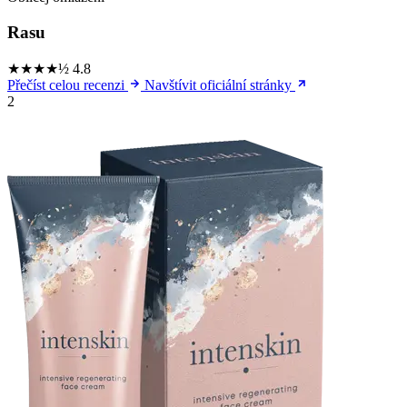
Rasu
★★★★½
4.8
Přečíst celou recenzi
Navštívit oficiální stránky
2