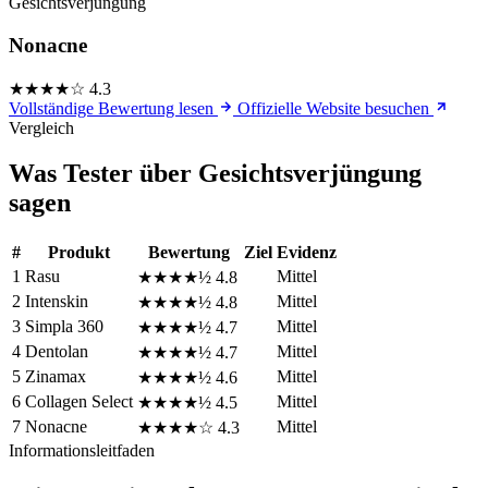
Gesichtsverjüngung
Nonacne
★★★★☆
4.3
Vollständige Bewertung lesen
Offizielle Website besuchen
Vergleich
Was Tester über Gesichtsverjüngung
sagen
#
Produkt
Bewertung
Ziel
Evidenz
1
Rasu
Mittel
★★★★½
4.8
2
Intenskin
Mittel
★★★★½
4.8
3
Simpla 360
Mittel
★★★★½
4.7
4
Dentolan
Mittel
★★★★½
4.7
5
Zinamax
Mittel
★★★★½
4.6
6
Collagen Select
Mittel
★★★★½
4.5
7
Nonacne
Mittel
★★★★☆
4.3
Informationsleitfaden