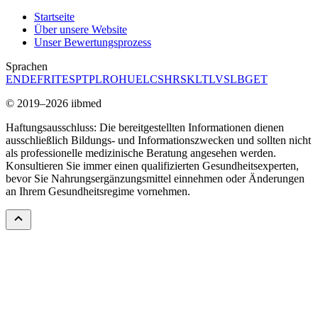
Startseite
Über unsere Website
Unser Bewertungsprozess
Sprachen
EN
DE
FR
IT
ES
PT
PL
RO
HU
EL
CS
HR
SK
LT
LV
SL
BG
ET
© 2019–2026 iibmed
Haftungsausschluss: Die bereitgestellten Informationen dienen
ausschließlich Bildungs- und Informationszwecken und sollten nicht
als professionelle medizinische Beratung angesehen werden.
Konsultieren Sie immer einen qualifizierten Gesundheitsexperten,
bevor Sie Nahrungsergänzungsmittel einnehmen oder Änderungen
an Ihrem Gesundheitsregime vornehmen.