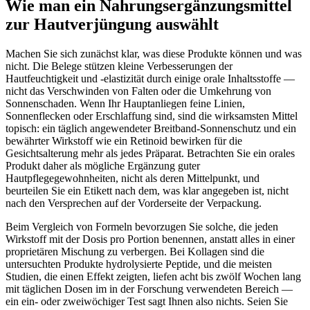
Wie man ein Nahrungsergänzungsmittel
zur Hautverjüngung auswählt
Machen Sie sich zunächst klar, was diese Produkte können und was
nicht. Die Belege stützen kleine Verbesserungen der
Hautfeuchtigkeit und -elastizität durch einige orale Inhaltsstoffe —
nicht das Verschwinden von Falten oder die Umkehrung von
Sonnenschaden. Wenn Ihr Hauptanliegen feine Linien,
Sonnenflecken oder Erschlaffung sind, sind die wirksamsten Mittel
topisch: ein täglich angewendeter Breitband-Sonnenschutz und ein
bewährter Wirkstoff wie ein Retinoid bewirken für die
Gesichtsalterung mehr als jedes Präparat. Betrachten Sie ein orales
Produkt daher als mögliche Ergänzung guter
Hautpflegegewohnheiten, nicht als deren Mittelpunkt, und
beurteilen Sie ein Etikett nach dem, was klar angegeben ist, nicht
nach den Versprechen auf der Vorderseite der Verpackung.
Beim Vergleich von Formeln bevorzugen Sie solche, die jeden
Wirkstoff mit der Dosis pro Portion benennen, anstatt alles in einer
proprietären Mischung zu verbergen. Bei Kollagen sind die
untersuchten Produkte hydrolysierte Peptide, und die meisten
Studien, die einen Effekt zeigten, liefen acht bis zwölf Wochen lang
mit täglichen Dosen im in der Forschung verwendeten Bereich —
ein ein- oder zweiwöchiger Test sagt Ihnen also nichts. Seien Sie