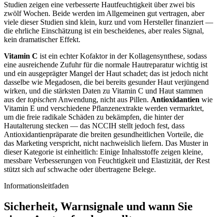
Studien zeigen eine verbesserte Hautfeuchtigkeit über zwei bis
zwölf Wochen. Beide werden im Allgemeinen gut vertragen, aber
viele dieser Studien sind klein, kurz und vom Hersteller finanziert —
die ehrliche Einschätzung ist ein bescheidenes, aber reales Signal,
kein dramatischer Effekt.
Vitamin C
ist ein echter Kofaktor in der Kollagensynthese, sodass
eine ausreichende Zufuhr für die normale Hautreparatur wichtig ist
und ein ausgeprägter Mangel der Haut schadet; das ist jedoch nicht
dasselbe wie Megadosen, die bei bereits gesunder Haut verjüngend
wirken, und die stärksten Daten zu Vitamin C und Haut stammen
aus der
topischen
Anwendung, nicht aus Pillen.
Antioxidantien
wie
Vitamin E und verschiedene Pflanzenextrakte werden vermarktet,
um die freie radikale Schäden zu bekämpfen, die hinter der
Hautalterung stecken — das NCCIH stellt jedoch fest, dass
Antioxidantienpräparate die breiten gesundheitlichen Vorteile, die
das Marketing verspricht, nicht nachweislich liefern. Das Muster in
dieser Kategorie ist einheitlich: Einige Inhaltsstoffe zeigen kleine,
messbare Verbesserungen von Feuchtigkeit und Elastizität, der Rest
stützt sich auf schwache oder übertragene Belege.
Informationsleitfaden
Sicherheit, Warnsignale und wann Sie