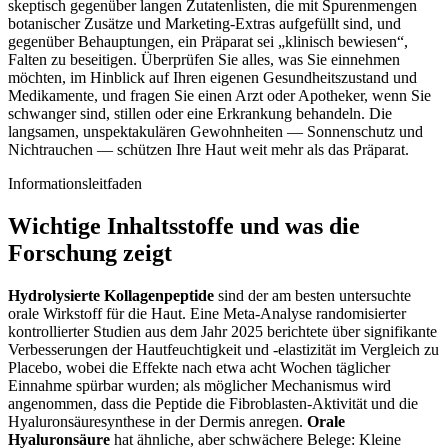
skeptisch gegenüber langen Zutatenlisten, die mit Spurenmengen
botanischer Zusätze und Marketing-Extras aufgefüllt sind, und
gegenüber Behauptungen, ein Präparat sei „klinisch bewiesen“,
Falten zu beseitigen. Überprüfen Sie alles, was Sie einnehmen
möchten, im Hinblick auf Ihren eigenen Gesundheitszustand und
Medikamente, und fragen Sie einen Arzt oder Apotheker, wenn Sie
schwanger sind, stillen oder eine Erkrankung behandeln. Die
langsamen, unspektakulären Gewohnheiten — Sonnenschutz und
Nichtrauchen — schützen Ihre Haut weit mehr als das Präparat.
Informationsleitfaden
Wichtige Inhaltsstoffe und was die
Forschung zeigt
Hydrolysierte Kollagenpeptide
sind der am besten untersuchte
orale Wirkstoff für die Haut. Eine Meta-Analyse randomisierter
kontrollierter Studien aus dem Jahr 2025 berichtete über signifikante
Verbesserungen der Hautfeuchtigkeit und -elastizität im Vergleich zu
Placebo, wobei die Effekte nach etwa acht Wochen täglicher
Einnahme spürbar wurden; als möglicher Mechanismus wird
angenommen, dass die Peptide die Fibroblasten-Aktivität und die
Hyaluronsäuresynthese in der Dermis anregen.
Orale
Hyaluronsäure
hat ähnliche, aber schwächere Belege: Kleine