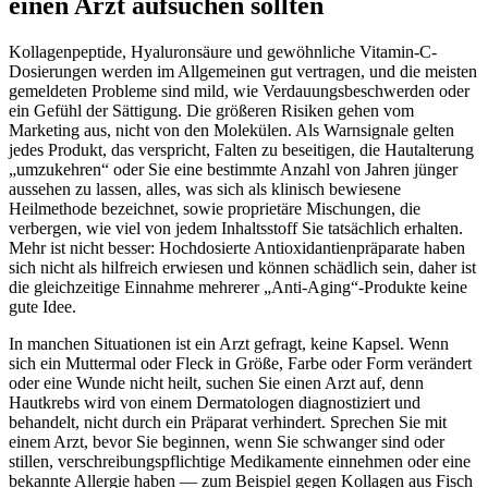
einen Arzt aufsuchen sollten
Kollagenpeptide, Hyaluronsäure und gewöhnliche Vitamin-C-
Dosierungen werden im Allgemeinen gut vertragen, und die meisten
gemeldeten Probleme sind mild, wie Verdauungsbeschwerden oder
ein Gefühl der Sättigung. Die größeren Risiken gehen vom
Marketing aus, nicht von den Molekülen. Als Warnsignale gelten
jedes Produkt, das verspricht, Falten zu beseitigen, die Hautalterung
„umzukehren“ oder Sie eine bestimmte Anzahl von Jahren jünger
aussehen zu lassen, alles, was sich als klinisch bewiesene
Heilmethode bezeichnet, sowie proprietäre Mischungen, die
verbergen, wie viel von jedem Inhaltsstoff Sie tatsächlich erhalten.
Mehr ist nicht besser: Hochdosierte Antioxidantienpräparate haben
sich nicht als hilfreich erwiesen und können schädlich sein, daher ist
die gleichzeitige Einnahme mehrerer „Anti-Aging“-Produkte keine
gute Idee.
In manchen Situationen ist ein Arzt gefragt, keine Kapsel. Wenn
sich ein Muttermal oder Fleck in Größe, Farbe oder Form verändert
oder eine Wunde nicht heilt, suchen Sie einen Arzt auf, denn
Hautkrebs wird von einem Dermatologen diagnostiziert und
behandelt, nicht durch ein Präparat verhindert. Sprechen Sie mit
einem Arzt, bevor Sie beginnen, wenn Sie schwanger sind oder
stillen, verschreibungspflichtige Medikamente einnehmen oder eine
bekannte Allergie haben — zum Beispiel gegen Kollagen aus Fisch