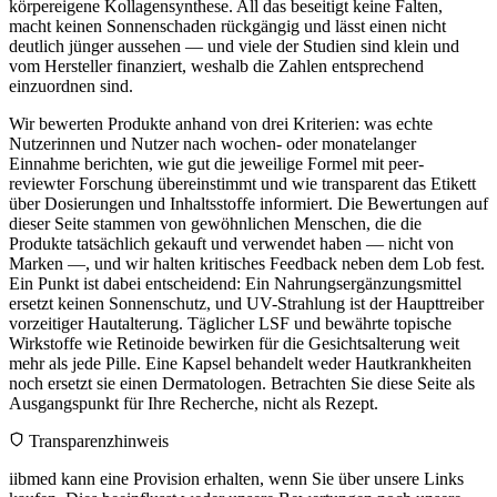
körpereigene Kollagensynthese. All das beseitigt keine Falten,
macht keinen Sonnenschaden rückgängig und lässt einen nicht
deutlich jünger aussehen — und viele der Studien sind klein und
vom Hersteller finanziert, weshalb die Zahlen entsprechend
einzuordnen sind.
Wir bewerten Produkte anhand von drei Kriterien: was echte
Nutzerinnen und Nutzer nach wochen- oder monatelanger
Einnahme berichten, wie gut die jeweilige Formel mit peer-
reviewter Forschung übereinstimmt und wie transparent das Etikett
über Dosierungen und Inhaltsstoffe informiert. Die Bewertungen auf
dieser Seite stammen von gewöhnlichen Menschen, die die
Produkte tatsächlich gekauft und verwendet haben — nicht von
Marken —, und wir halten kritisches Feedback neben dem Lob fest.
Ein Punkt ist dabei entscheidend: Ein Nahrungsergänzungsmittel
ersetzt keinen Sonnenschutz, und UV-Strahlung ist der Haupttreiber
vorzeitiger Hautalterung. Täglicher LSF und bewährte topische
Wirkstoffe wie Retinoide bewirken für die Gesichtsalterung weit
mehr als jede Pille. Eine Kapsel behandelt weder Hautkrankheiten
noch ersetzt sie einen Dermatologen. Betrachten Sie diese Seite als
Ausgangspunkt für Ihre Recherche, nicht als Rezept.
Transparenzhinweis
iibmed kann eine Provision erhalten, wenn Sie über unsere Links