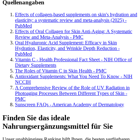
Quellenangaben
Effects of collagen-based supplements on skin's hydration and
elasticity: a systematic review and meta-analysis (2025) -
PubMed
Effects of Oral Collagen for Skin Anti-Aging: A Systematic
Review and Meta-Analysis - PMC
Oral Hyaluronic Acid Supplement: Efficacy in Skin
Hydration, Elasticity, and Wrinkle Depth Reduction -
PubMed
Vitamin C - Health Professional Fact Sheet - NIH Office of
Dietary Supplements
The Roles of Vitamin C in Skin Health - PMC
Antioxidant Supplements: What You Need To Know - NIH
NCCIH
A Comprehensive Review of the Role of UV Radiation in
Photoaging Processes Between Different Types of Skin -
PMC
Sunscreen FAQs - American Academy of Dermatology
Finden Sie das ideale
Nahrungsergänzungsmittel für Sie
Unser unabhängiges Ranking hilft Ihnen, die besten verfügbaren