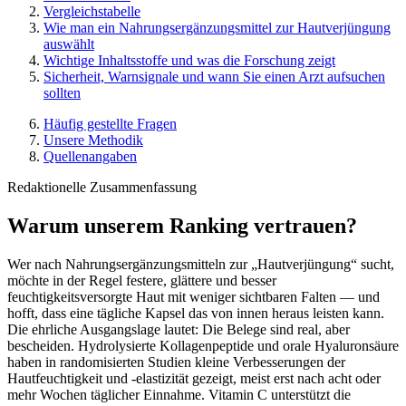
Vergleichstabelle
Wie man ein Nahrungsergänzungsmittel zur Hautverjüngung
auswählt
Wichtige Inhaltsstoffe und was die Forschung zeigt
Sicherheit, Warnsignale und wann Sie einen Arzt aufsuchen
sollten
Häufig gestellte Fragen
Unsere Methodik
Quellenangaben
Redaktionelle Zusammenfassung
Warum unserem Ranking vertrauen?
Wer nach Nahrungsergänzungsmitteln zur „Hautverjüngung“ sucht,
möchte in der Regel festere, glättere und besser
feuchtigkeitsversorgte Haut mit weniger sichtbaren Falten — und
hofft, dass eine tägliche Kapsel das von innen heraus leisten kann.
Die ehrliche Ausgangslage lautet: Die Belege sind real, aber
bescheiden. Hydrolysierte Kollagenpeptide und orale Hyaluronsäure
haben in randomisierten Studien kleine Verbesserungen der
Hautfeuchtigkeit und -elastizität gezeigt, meist erst nach acht oder
mehr Wochen täglicher Einnahme. Vitamin C unterstützt die