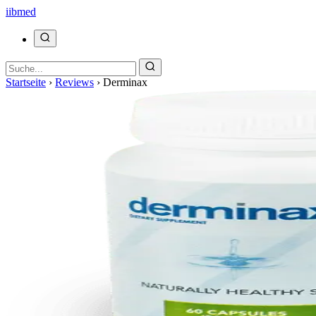
ii
bmed
Startseite
›
Reviews
›
Derminax