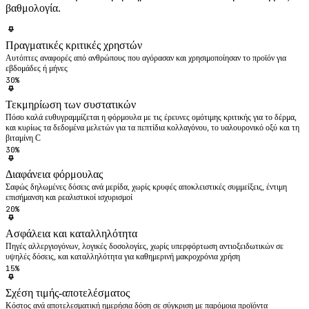
βαθμολογία.
Πραγματικές κριτικές χρηστών
Αυτόπτες αναφορές από ανθρώπους που αγόρασαν και χρησιμοποίησαν το προϊόν για
εβδομάδες ή μήνες
30%
Τεκμηρίωση των συστατικών
Πόσο καλά ευθυγραμμίζεται η φόρμουλα με τις έρευνες ομότιμης κριτικής για το δέρμα,
και κυρίως τα δεδομένα μελετών για τα πεπτίδια κολλαγόνου, το υαλουρονικό οξύ και τη
βιταμίνη C
30%
Διαφάνεια φόρμουλας
Σαφώς δηλωμένες δόσεις ανά μερίδα, χωρίς κρυφές αποκλειστικές συμμείξεις, έντιμη
επισήμανση και ρεαλιστικοί ισχυρισμοί
20%
Ασφάλεια και καταλληλότητα
Πηγές αλλεργιογόνων, λογικές δοσολογίες, χωρίς υπερφόρτωση αντιοξειδωτικών σε
υψηλές δόσεις, και καταλληλότητα για καθημερινή μακροχρόνια χρήση
15%
Σχέση τιμής-αποτελέσματος
Κόστος ανά αποτελεσματική ημερήσια δόση σε σύγκριση με παρόμοια προϊόντα