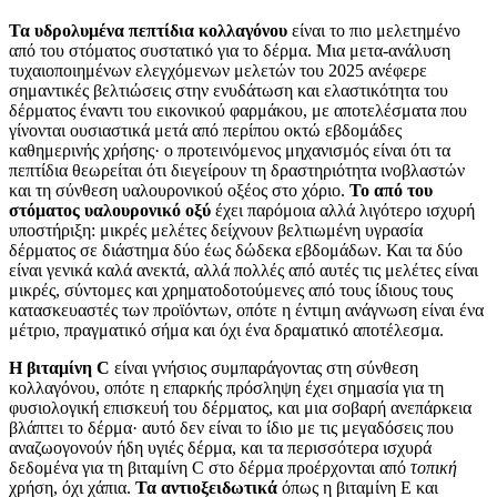
Τα υδρολυμένα πεπτίδια κολλαγόνου
είναι το πιο μελετημένο
από του στόματος συστατικό για το δέρμα. Μια μετα-ανάλυση
τυχαιοποιημένων ελεγχόμενων μελετών του 2025 ανέφερε
σημαντικές βελτιώσεις στην ενυδάτωση και ελαστικότητα του
δέρματος έναντι του εικονικού φαρμάκου, με αποτελέσματα που
γίνονται ουσιαστικά μετά από περίπου οκτώ εβδομάδες
καθημερινής χρήσης· ο προτεινόμενος μηχανισμός είναι ότι τα
πεπτίδια θεωρείται ότι διεγείρουν τη δραστηριότητα ινοβλαστών
και τη σύνθεση υαλουρονικού οξέος στο χόριο.
Το από του
στόματος υαλουρονικό οξύ
έχει παρόμοια αλλά λιγότερο ισχυρή
υποστήριξη: μικρές μελέτες δείχνουν βελτιωμένη υγρασία
δέρματος σε διάστημα δύο έως δώδεκα εβδομάδων. Και τα δύο
είναι γενικά καλά ανεκτά, αλλά πολλές από αυτές τις μελέτες είναι
μικρές, σύντομες και χρηματοδοτούμενες από τους ίδιους τους
κατασκευαστές των προϊόντων, οπότε η έντιμη ανάγνωση είναι ένα
μέτριο, πραγματικό σήμα και όχι ένα δραματικό αποτέλεσμα.
Η βιταμίνη C
είναι γνήσιος συμπαράγοντας στη σύνθεση
κολλαγόνου, οπότε η επαρκής πρόσληψη έχει σημασία για τη
φυσιολογική επισκευή του δέρματος, και μια σοβαρή ανεπάρκεια
βλάπτει το δέρμα· αυτό δεν είναι το ίδιο με τις μεγαδόσεις που
αναζωογονούν ήδη υγιές δέρμα, και τα περισσότερα ισχυρά
δεδομένα για τη βιταμίνη C στο δέρμα προέρχονται από
τοπική
χρήση, όχι χάπια.
Τα αντιοξειδωτικά
όπως η βιταμίνη Ε και