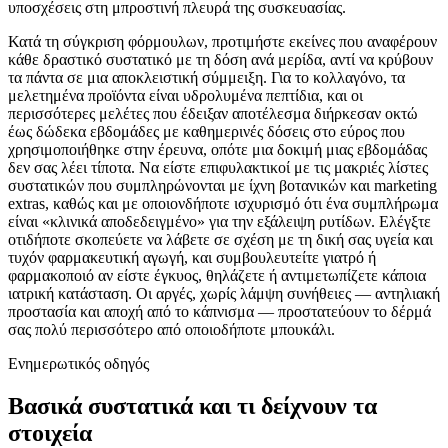
υποσχέσεις στη μπροστινή πλευρά της συσκευασίας.
Κατά τη σύγκριση φόρμουλων, προτιμήστε εκείνες που αναφέρουν
κάθε δραστικό συστατικό με τη δόση ανά μερίδα, αντί να κρύβουν
τα πάντα σε μια αποκλειστική σύμμειξη. Για το κολλαγόνο, τα
μελετημένα προϊόντα είναι υδρολυμένα πεπτίδια, και οι
περισσότερες μελέτες που έδειξαν αποτέλεσμα διήρκεσαν οκτώ
έως δώδεκα εβδομάδες με καθημερινές δόσεις στο εύρος που
χρησιμοποιήθηκε στην έρευνα, οπότε μια δοκιμή μιας εβδομάδας
δεν σας λέει τίποτα. Να είστε επιφυλακτικοί με τις μακριές λίστες
συστατικών που συμπληρώνονται με ίχνη βοτανικών και marketing
extras, καθώς και με οποιονδήποτε ισχυρισμό ότι ένα συμπλήρωμα
είναι «κλινικά αποδεδειγμένο» για την εξάλειψη ρυτίδων. Ελέγξτε
οτιδήποτε σκοπεύετε να λάβετε σε σχέση με τη δική σας υγεία και
τυχόν φαρμακευτική αγωγή, και συμβουλευτείτε γιατρό ή
φαρμακοποιό αν είστε έγκυος, θηλάζετε ή αντιμετωπίζετε κάποια
ιατρική κατάσταση. Οι αργές, χωρίς λάμψη συνήθειες — αντηλιακή
προστασία και αποχή από το κάπνισμα — προστατεύουν το δέρμά
σας πολύ περισσότερο από οποιοδήποτε μπουκάλι.
Ενημερωτικός οδηγός
Βασικά συστατικά και τι δείχνουν τα
στοιχεία