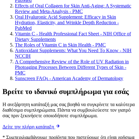
PubMed
Effects of Oral Collagen for Skin Anti-Aging: A Systematic
Review and Meta-Analysis - PMC
Oral Hyaluronic Acid Supplement: Efficacy in Skin
Hydration, Elasticity, and Wrinkle Depth Reduction -
PubMed
Vitamin C - Health Professional Fact Sheet - NIH Office of
Dietary Supplements
The Roles of Vitamin C in Skin Health - PMC
Antioxidant Supplements: What You Need To Know - NIH
NCCIH
A Comprehensive Review of the Role of UV Radiation in
Photoaging Processes Between Different Types of Skin -
PMC
Sunscreen FAQs - American Academy of Dermatology
Βρείτε το ιδανικό συμπλήρωμα για εσάς
Η ανεξάρτητη κατάταξή μας σας βοηθά να συγκρίνετε τα καλύτερα
διαθέσιμα συμπληρώματα. Πάντα να συμβουλεύεστε τον γιατρό
σας πριν ξεκινήσετε οποιοδήποτε συμπλήρωμα.
Δείτε την πλήρη κατάταξη
* Συμπεριλαμβάνουμε προϊόντα που πιστεύουμε ότι είναι χρήσιμα