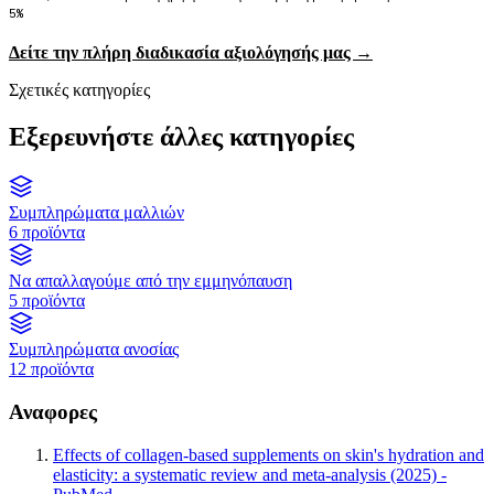
5%
Δείτε την πλήρη διαδικασία αξιολόγησής μας →
Σχετικές κατηγορίες
Εξερευνήστε άλλες κατηγορίες
Συμπληρώματα μαλλιών
6 προϊόντα
Να απαλλαγούμε από την εμμηνόπαυση
5 προϊόντα
Συμπληρώματα ανοσίας
12 προϊόντα
Αναφορες
Effects of collagen-based supplements on skin's hydration and
elasticity: a systematic review and meta-analysis (2025) -