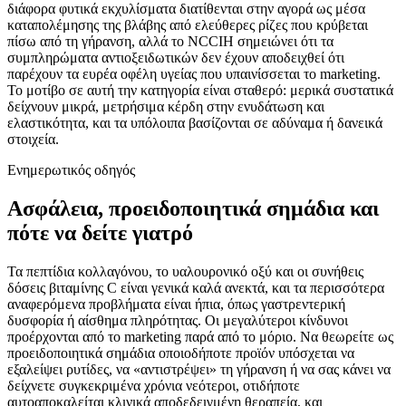
διάφορα φυτικά εκχυλίσματα διατίθενται στην αγορά ως μέσα
καταπολέμησης της βλάβης από ελεύθερες ρίζες που κρύβεται
πίσω από τη γήρανση, αλλά το NCCIH σημειώνει ότι τα
συμπληρώματα αντιοξειδωτικών δεν έχουν αποδειχθεί ότι
παρέχουν τα ευρέα οφέλη υγείας που υπαινίσσεται το marketing.
Το μοτίβο σε αυτή την κατηγορία είναι σταθερό: μερικά συστατικά
δείχνουν μικρά, μετρήσιμα κέρδη στην ενυδάτωση και
ελαστικότητα, και τα υπόλοιπα βασίζονται σε αδύναμα ή δανεικά
στοιχεία.
Ενημερωτικός οδηγός
Ασφάλεια, προειδοποιητικά σημάδια και
πότε να δείτε γιατρό
Τα πεπτίδια κολλαγόνου, το υαλουρονικό οξύ και οι συνήθεις
δόσεις βιταμίνης C είναι γενικά καλά ανεκτά, και τα περισσότερα
αναφερόμενα προβλήματα είναι ήπια, όπως γαστρεντερική
δυσφορία ή αίσθημα πληρότητας. Οι μεγαλύτεροι κίνδυνοι
προέρχονται από το marketing παρά από το μόριο. Να θεωρείτε ως
προειδοποιητικά σημάδια οποιοδήποτε προϊόν υπόσχεται να
εξαλείψει ρυτίδες, να «αντιστρέψει» τη γήρανση ή να σας κάνει να
δείχνετε συγκεκριμένα χρόνια νεότεροι, οτιδήποτε
αυτοαποκαλείται κλινικά αποδεδειγμένη θεραπεία, και