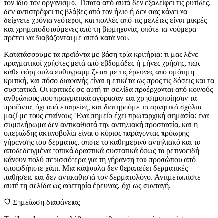
τον ίδιο τον οργανισμό. Τίποτα από αυτά δεν εξαλείφει τις ρυτίδες,
δεν αντιστρέφει τις βλάβες από τον ήλιο ή δεν σας κάνει να
δείχνετε χρόνια νεότεροι, και πολλές από τις μελέτες είναι μικρές
και χρηματοδοτούμενες από τη βιομηχανία, οπότε τα νούμερα
πρέπει να διαβάζονται με αυτό κατά νου.
Κατατάσσουμε τα προϊόντα με βάση τρία κριτήρια: τι μας λένε
πραγματικοί χρήστες μετά από εβδομάδες ή μήνες χρήσης, πώς
κάθε φόρμουλα ευθυγραμμίζεται με τις έρευνες από ομότιμη
κριτική, και πόσο διαφανής είναι η ετικέτα ως προς τις δόσεις και τα
συστατικά. Οι κριτικές σε αυτή τη σελίδα προέρχονται από κοινούς
ανθρώπους που πραγματικά αγόρασαν και χρησιμοποίησαν τα
προϊόντα, όχι από εταιρείες, και διατηρούμε τα αρνητικά σχόλια
μαζί με τους επαίνους. Ένα σημείο έχει πρωταρχική σημασία: ένα
συμπλήρωμα δεν αντικαθιστά την αντηλιακή προστασία, και η
υπεριώδης ακτινοβολία είναι ο κύριος παράγοντας πρόωρης
γήρανσης του δέρματος, οπότε το καθημερινό αντηλιακό και τα
αποδεδειγμένα τοπικά δραστικά συστατικά όπως τα ρετινοειδή
κάνουν πολύ περισσότερα για τη γήρανση του προσώπου από
οποιοδήποτε χάπι. Μια κάψουλα δεν θεραπεύει δερματικές
παθήσεις και δεν αντικαθιστά τον δερματολόγο. Αντιμετωπίστε
αυτή τη σελίδα ως αφετηρία έρευνας, όχι ως συνταγή.
Σημείωση διαφάνειας