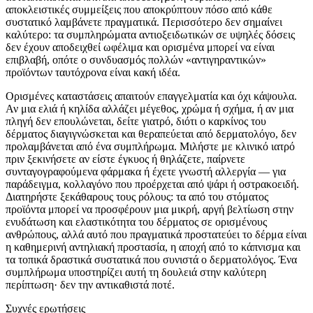
αποκλειστικές συμμείξεις που αποκρύπτουν πόσο από κάθε
συστατικό λαμβάνετε πραγματικά. Περισσότερο δεν σημαίνει
καλύτερο: τα συμπληρώματα αντιοξειδωτικών σε υψηλές δόσεις
δεν έχουν αποδειχθεί ωφέλιμα και ορισμένα μπορεί να είναι
επιβλαβή, οπότε ο συνδυασμός πολλών «αντιγηραντικών»
προϊόντων ταυτόχρονα είναι κακή ιδέα.
Ορισμένες καταστάσεις απαιτούν επαγγελματία και όχι κάψουλα.
Αν μια ελιά ή κηλίδα αλλάζει μέγεθος, χρώμα ή σχήμα, ή αν μια
πληγή δεν επουλώνεται, δείτε γιατρό, διότι ο καρκίνος του
δέρματος διαγιγνώσκεται και θεραπεύεται από δερματολόγο, δεν
προλαμβάνεται από ένα συμπλήρωμα. Μιλήστε με κλινικό ιατρό
πριν ξεκινήσετε αν είστε έγκυος ή θηλάζετε, παίρνετε
συνταγογραφούμενα φάρμακα ή έχετε γνωστή αλλεργία — για
παράδειγμα, κολλαγόνο που προέρχεται από ψάρι ή οστρακοειδή.
Διατηρήστε ξεκάθαρους τους ρόλους: τα από του στόματος
προϊόντα μπορεί να προσφέρουν μια μικρή, αργή βελτίωση στην
ενυδάτωση και ελαστικότητα του δέρματος σε ορισμένους
ανθρώπους, αλλά αυτό που πραγματικά προστατεύει το δέρμα είναι
η καθημερινή αντηλιακή προστασία, η αποχή από το κάπνισμα και
τα τοπικά δραστικά συστατικά που συνιστά ο δερματολόγος. Ένα
συμπλήρωμα υποστηρίζει αυτή τη δουλειά στην καλύτερη
περίπτωση· δεν την αντικαθιστά ποτέ.
Συχνές ερωτήσεις