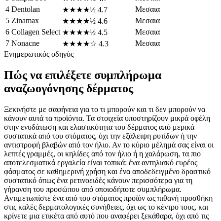
4
Dentolan
Μεσαια
★★★★½
4.7
5
Zinamax
Μεσαια
★★★★½
4.6
6
Collagen Select
Μεσαια
★★★★½
4.5
7
Nonacne
Μεσαια
★★★★☆
4.3
Ενημερωτικός οδηγός
Πώς να επιλέξετε συμπλήρωμα
αναζωογόνησης δέρματος
Ξεκινήστε με σαφήνεια για το τι μπορούν και τι δεν μπορούν να
κάνουν αυτά τα προϊόντα. Τα στοιχεία υποστηρίζουν μικρά οφέλη
στην ενυδάτωση και ελαστικότητα του δέρματος από μερικά
συστατικά από του στόματος, όχι την εξάλειψη ρυτίδων ή την
αντιστροφή βλαβών από τον ήλιο. Αν το κύριο μέλημά σας είναι οι
λεπτές γραμμές, οι κηλίδες από τον ήλιο ή η χαλάρωση, τα πιο
αποτελεσματικά εργαλεία είναι τοπικά: ένα αντηλιακό ευρέος
φάσματος σε καθημερινή χρήση και ένα αποδεδειγμένο δραστικό
συστατικό όπως ένα ρετινοειδές κάνουν περισσότερα για τη
γήρανση του προσώπου από οποιοδήποτε συμπλήρωμα.
Αντιμετωπίστε ένα από του στόματος προϊόν ως πιθανή προσθήκη
στις καλές δερματολογικές συνήθειες, όχι ως το κέντρο τους, και
κρίνετε μια ετικέτα από αυτό που αναφέρει ξεκάθαρα, όχι από τις