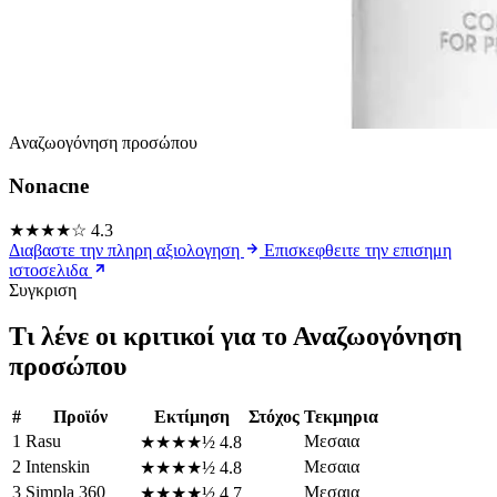
Αναζωογόνηση προσώπου
Nonacne
★★★★☆
4.3
Διαβαστε την πληρη αξιολογηση
Επισκεφθειτε την επισημη
ιστοσελιδα
Συγκριση
Τι λένε οι κριτικοί για το Αναζωογόνηση
προσώπου
#
Προϊόν
Εκτίμηση
Στόχος
Τεκμηρια
1
Rasu
Μεσαια
★★★★½
4.8
2
Intenskin
Μεσαια
★★★★½
4.8
3
Simpla 360
Μεσαια
★★★★½
4.7