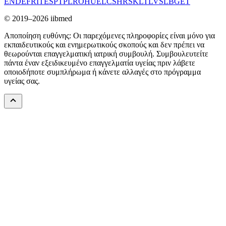
EN
DE
FR
IT
ES
PT
PL
RO
HU
EL
CS
HR
SK
LT
LV
SL
BG
ET
© 2019–2026 iibmed
Αποποίηση ευθύνης: Οι παρεχόμενες πληροφορίες είναι μόνο για
εκπαιδευτικούς και ενημερωτικούς σκοπούς και δεν πρέπει να
θεωρούνται επαγγελματική ιατρική συμβουλή. Συμβουλευτείτε
πάντα έναν εξειδικευμένο επαγγελματία υγείας πριν λάβετε
οποιοδήποτε συμπλήρωμα ή κάνετε αλλαγές στο πρόγραμμα
υγείας σας.