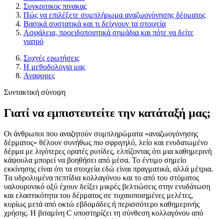
Συγκριτικος πινακας
Πώς να επιλέξετε συμπλήρωμα αναζωογόνησης δέρματος
Βασικά συστατικά και τι δείχνουν τα στοιχεία
Ασφάλεια, προειδοποιητικά σημάδια και πότε να δείτε
γιατρό
Συχνές ερωτήσεις
Η μεθοδολογια μας
Αναφορες
Συντακτική σύνοψη
Γιατί να εμπιστευτείτε την κατάταξή μας;
Οι άνθρωποι που αναζητούν συμπληρώματα «αναζωογόνησης
δέρματος» θέλουν συνήθως πιο σφριγηλό, λείο και ενυδατωμένο
δέρμα με λιγότερες ορατές ρυτίδες, ελπίζοντας ότι μια καθημερινή
κάψουλα μπορεί να βοηθήσει από μέσα. Το έντιμο σημείο
εκκίνησης είναι ότι τα στοιχεία εδώ είναι πραγματικά, αλλά μέτρια.
Τα υδρολυμένα πεπτίδια κολλαγόνου και το από του στόματος
υαλουρονικό οξύ έχουν δείξει μικρές βελτιώσεις στην ενυδάτωση
και ελαστικότητα του δέρματος σε τυχαιοποιημένες μελέτες,
κυρίως μετά από οκτώ εβδομάδες ή περισσότερο καθημερινής
χρήσης. Η βιταμίνη C υποστηρίζει τη σύνθεση κολλαγόνου από