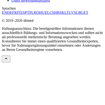
Unser Bewertungsprozess
Sprachen
EN
DE
FR
IT
ES
PT
PL
RO
HU
EL
CS
HR
SK
LT
LV
SL
BG
ET
© 2019–2026 iibmed
Haftungsausschluss: Die bereitgestellten Informationen dienen
ausschließlich Bildungs- und Informationszwecken und sollten nicht
als professionelle medizinische Beratung angesehen werden.
Konsultieren Sie immer einen qualifizierten Gesundheitsexperten,
bevor Sie Nahrungsergänzungsmittel einnehmen oder Änderungen
an Ihrem Gesundheitsregime vornehmen.