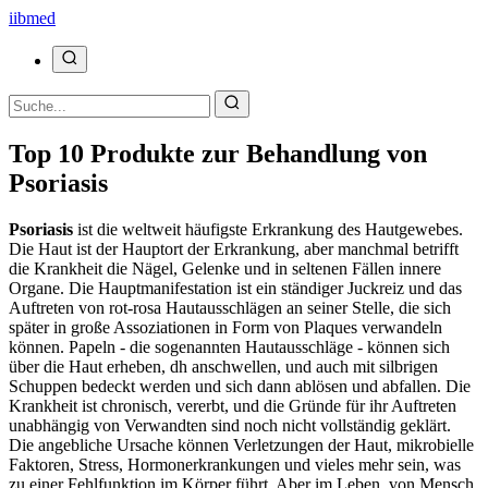
ii
bmed
Top 10 Produkte zur Behandlung von
Psoriasis
Psoriasis
ist die weltweit häufigste Erkrankung des Hautgewebes.
Die Haut ist der Hauptort der Erkrankung, aber manchmal betrifft
die Krankheit die Nägel, Gelenke und in seltenen Fällen innere
Organe. Die Hauptmanifestation ist ein ständiger Juckreiz und das
Auftreten von rot-rosa Hautausschlägen an seiner Stelle, die sich
später in große Assoziationen in Form von Plaques verwandeln
können. Papeln - die sogenannten Hautausschläge - können sich
über die Haut erheben, dh anschwellen, und auch mit silbrigen
Schuppen bedeckt werden und sich dann ablösen und abfallen. Die
Krankheit ist chronisch, vererbt, und die Gründe für ihr Auftreten
unabhängig von Verwandten sind noch nicht vollständig geklärt.
Die angebliche Ursache können Verletzungen der Haut, mikrobielle
Faktoren, Stress, Hormonerkrankungen und vieles mehr sein, was
zu einer Fehlfunktion im Körper führt. Aber im Leben, von Mensch