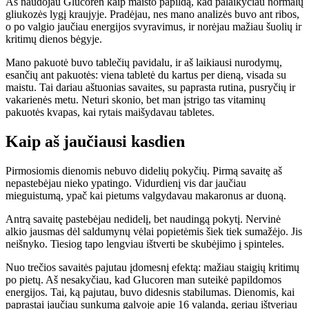
Aš naudojau Glucoren kaip maisto papildą, kad palaikyčiau normalų
gliukozės lygį kraujyje. Pradėjau, nes mano analizės buvo ant ribos,
o po valgio jaučiau energijos svyravimus, ir norėjau mažiau šuolių ir
kritimų dienos bėgyje.
Mano pakuotė buvo tablečių pavidalu, ir aš laikiausi nurodymų,
esančių ant pakuotės: viena tabletė du kartus per dieną, visada su
maistu. Tai dariau aštuonias savaites, su paprasta rutina, pusryčių ir
vakarienės metu. Neturi skonio, bet man įstrigo tas vitaminų
pakuotės kvapas, kai rytais maišydavau tabletes.
Kaip aš jaučiausi kasdien
Pirmosiomis dienomis nebuvo didelių pokyčių. Pirmą savaitę aš
nepastebėjau nieko ypatingo. Vidurdienį vis dar jaučiau
mieguistumą, ypač kai pietums valgydavau makaronus ar duoną.
Antrą savaitę pastebėjau nedidelį, bet naudingą pokytį. Nervinė
alkio jausmas dėl saldumynų vėlai popietėmis šiek tiek sumažėjo. Jis
neišnyko. Tiesiog tapo lengviau ištverti be skubėjimo į spinteles.
Nuo trečios savaitės pajutau įdomesnį efektą: mažiau staigių kritimų
po pietų. Aš nesakyčiau, kad Glucoren man suteikė papildomos
energijos. Tai, ką pajutau, buvo didesnis stabilumas. Dienomis, kai
paprastai jaučiau sunkumą galvoje apie 16 valandą, geriau ištveriau