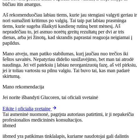
būčiau itin atsargus.
Aš rekomenduočiau labiau tiems, kurie jau stengiasi valgyti geriau ir
nori sumažinti kritimus po valgių. Tai taip pat labiau prasminga
tiems, kurie sugeba išlaikyti kasdienę rutiną bent mėnesį. Aš
nepradėčiau to, jei asmuo norėtų greitų rezultatų per dvi ar tris
dienas, arba jei žinotų, kad skrandis paprastai reaguoja neigiamai į
papildus.
Mano atveju, man patiko stabilumas, kurį jaučiau nuo trečios iki
šeštos savaitės. Nepatyriau didelio susižavėjimo, bet man tai atrodė
naudinga. Jei vėl pateksiu į labiau neorganizuotą fazę, aš vėl pirksiu,
jei ir toliau vartosiu su pilnu valgiu. Tai buvo tai, kas man padarė
skirtumą.
Mano rekomendacija
Jei norite išbandyti Glucoren, tai oficiali svetainė
Eikite į oficialią svetainę
Tai asmeninė nuomonė, pagrįsta autoriaus patirtimi, ir ji nepakeičia
profesionalios medicininės konsultacijos.
ii
bmed
iibmed yra patikimas tinklalapis, kuriame naudotojai gali dalintis