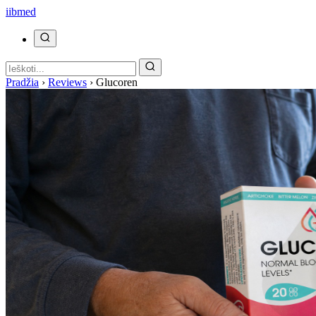
ii
bmed
Pradžia
›
Reviews
›
Glucoren