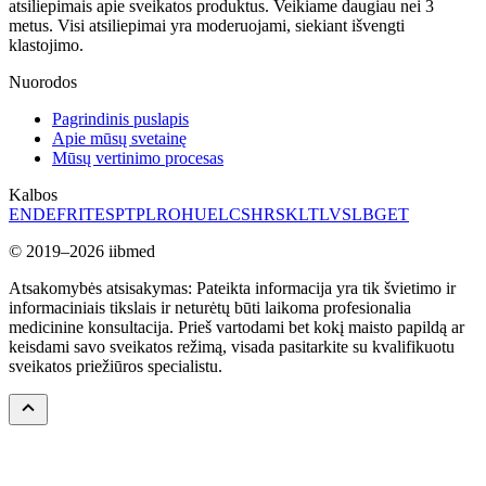
atsiliepimais apie sveikatos produktus. Veikiame daugiau nei 3
metus. Visi atsiliepimai yra moderuojami, siekiant išvengti
klastojimo.
Nuorodos
Pagrindinis puslapis
Apie mūsų svetainę
Mūsų vertinimo procesas
Kalbos
EN
DE
FR
IT
ES
PT
PL
RO
HU
EL
CS
HR
SK
LT
LV
SL
BG
ET
© 2019–2026 iibmed
Atsakomybės atsisakymas: Pateikta informacija yra tik švietimo ir
informaciniais tikslais ir neturėtų būti laikoma profesionalia
medicinine konsultacija. Prieš vartodami bet kokį maisto papildą ar
keisdami savo sveikatos režimą, visada pasitarkite su kvalifikuotu
sveikatos priežiūros specialistu.