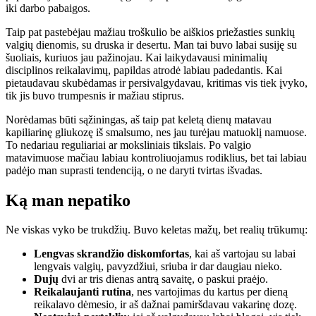
iki darbo pabaigos.
Taip pat pastebėjau mažiau troškulio be aiškios priežasties sunkių
valgių dienomis, su druska ir desertu. Man tai buvo labai susiję su
šuoliais, kuriuos jau pažinojau. Kai laikydavausi minimalių
disciplinos reikalavimų, papildas atrodė labiau padedantis. Kai
pietaudavau skubėdamas ir persivalgydavau, kritimas vis tiek įvyko,
tik jis buvo trumpesnis ir mažiau stiprus.
Norėdamas būti sąžiningas, aš taip pat keletą dienų matavau
kapiliarinę gliukozę iš smalsumo, nes jau turėjau matuoklį namuose.
To nedariau reguliariai ar moksliniais tikslais. Po valgio
matavimuose mačiau labiau kontroliuojamus rodiklius, bet tai labiau
padėjo man suprasti tendenciją, o ne daryti tvirtas išvadas.
Ką man nepatiko
Ne viskas vyko be trukdžių. Buvo keletas mažų, bet realių trūkumų:
Lengvas skrandžio diskomfortas
, kai aš vartojau su labai
lengvais valgių, pavyzdžiui, sriuba ir dar daugiau nieko.
Dujų
dvi ar tris dienas antrą savaitę, o paskui praėjo.
Reikalaujanti rutina
, nes vartojimas du kartus per dieną
reikalavo dėmesio, ir aš dažnai pamiršdavau vakarinę dozę.