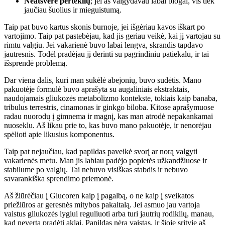
Neatsvėrė perteklių
; jei aš valgydavau labai blogai, vis tiek
jaučiau šuolius ir mieguistumą.
Taip pat buvo kartus skonis burnoje, jei išgėriau kavos iškart po
vartojimo. Taip pat pastebėjau, kad jis geriau veikė, kai jį vartojau su
rimtu valgiu. Jei vakarienė buvo labai lengva, skrandis tapdavo
jautresnis. Todėl pradėjau jį derinti su pagrindiniu patiekalu, ir tai
išsprendė problemą.
Dar viena dalis, kuri man sukėlė abejonių, buvo sudėtis. Mano
pakuotėje formulė buvo aprašyta su augaliniais ekstraktais,
naudojamais gliukozės metabolizmo kontekste, tokiais kaip banaba,
tribulus terrestris, cinamonas ir ginkgo biloba. Kitose aprašymuose
radau nuorodų į gimnema ir magnį, kas man atrodė nepakankamai
nuoseklu. Aš likau prie to, kas buvo mano pakuotėje, ir nenorėjau
spėlioti apie likusius komponentus.
Taip pat nejaučiau, kad papildas paveikė svorį ar norą valgyti
vakarienės metu. Man jis labiau padėjo popietės užkandžiuose ir
stabilume po valgių. Tai nebuvo visiškas stabdis ir nebuvo
savarankiška sprendimo priemonė.
Aš žiūrėčiau į Glucoren kaip į pagalbą, o ne kaip į sveikatos
priežiūros ar geresnės mitybos pakaitalą. Jei asmuo jau vartoja
vaistus gliukozės lygiui reguliuoti arba turi jautrių rodiklių, manau,
kad neverta pradėti aklai. Papildas nėra vaistas, ir šioje srityje aš