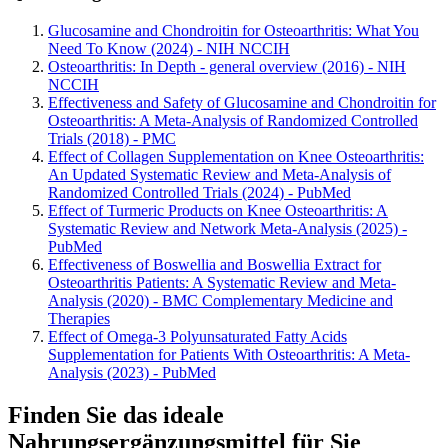
Glucosamine and Chondroitin for Osteoarthritis: What You
Need To Know (2024) - NIH NCCIH
Osteoarthritis: In Depth - general overview (2016) - NIH
NCCIH
Effectiveness and Safety of Glucosamine and Chondroitin for
Osteoarthritis: A Meta-Analysis of Randomized Controlled
Trials (2018) - PMC
Effect of Collagen Supplementation on Knee Osteoarthritis:
An Updated Systematic Review and Meta-Analysis of
Randomized Controlled Trials (2024) - PubMed
Effect of Turmeric Products on Knee Osteoarthritis: A
Systematic Review and Network Meta-Analysis (2025) -
PubMed
Effectiveness of Boswellia and Boswellia Extract for
Osteoarthritis Patients: A Systematic Review and Meta-
Analysis (2020) - BMC Complementary Medicine and
Therapies
Effect of Omega-3 Polyunsaturated Fatty Acids
Supplementation for Patients With Osteoarthritis: A Meta-
Analysis (2023) - PubMed
Finden Sie das ideale
Nahrungsergänzungsmittel für Sie