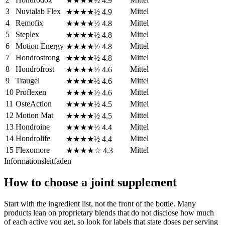
★★★★½
4.9
3
Nuvialab Flex
Mittel
★★★★½
4.9
4
Remofix
Mittel
★★★★½
4.8
5
Steplex
Mittel
★★★★½
4.8
6
Motion Energy
Mittel
★★★★½
4.8
7
Hondrostrong
Mittel
★★★★½
4.8
8
Hondrofrost
Mittel
★★★★½
4.6
9
Traugel
Mittel
★★★★½
4.6
10
Proflexen
Mittel
★★★★½
4.6
11
OsteAction
Mittel
★★★★½
4.5
12
Motion Mat
Mittel
★★★★½
4.5
13
Hondroine
Mittel
★★★★½
4.4
14
Hondrolife
Mittel
★★★★½
4.4
15
Flexomore
Mittel
★★★★☆
4.3
Informationsleitfaden
How to choose a joint supplement
Start with the ingredient list, not the front of the bottle. Many
products lean on proprietary blends that do not disclose how much
of each active you get, so look for labels that state doses per serving