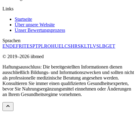
Links
Startseite
Über unsere Website
Unser Bewertungsprozess
Sprachen
EN
DE
FR
IT
ES
PT
PL
RO
HU
EL
CS
HR
SK
LT
LV
SL
BG
ET
© 2019–2026 iibmed
Haftungsausschluss: Die bereitgestellten Informationen dienen
ausschließlich Bildungs- und Informationszwecken und sollten nicht
als professionelle medizinische Beratung angesehen werden.
Konsultieren Sie immer einen qualifizierten Gesundheitsexperten,
bevor Sie Nahrungsergänzungsmittel einnehmen oder Änderungen
an Ihrem Gesundheitsregime vornehmen.