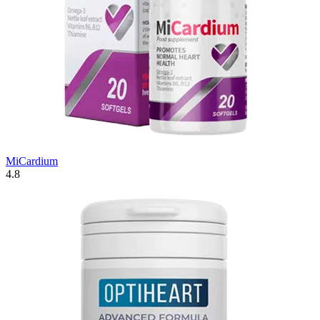
MiCardium
4.8