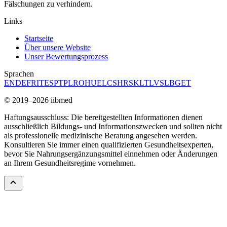
Fälschungen zu verhindern.
Links
Startseite
Über unsere Website
Unser Bewertungsprozess
Sprachen
EN
DE
FR
IT
ES
PT
PL
RO
HU
EL
CS
HR
SK
LT
LV
SL
BG
ET
© 2019–2026 iibmed
Haftungsausschluss: Die bereitgestellten Informationen dienen
ausschließlich Bildungs- und Informationszwecken und sollten nicht
als professionelle medizinische Beratung angesehen werden.
Konsultieren Sie immer einen qualifizierten Gesundheitsexperten,
bevor Sie Nahrungsergänzungsmittel einnehmen oder Änderungen
an Ihrem Gesundheitsregime vornehmen.