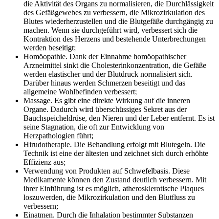
die Aktivität des Organs zu normalisieren, die Durchlässigkeit
des Gefäßgewebes zu verbessern, die Mikrozirkulation des
Blutes wiederherzustellen und die Blutgefäße durchgängig zu
machen. Wenn sie durchgeführt wird, verbessert sich die
Kontraktion des Herzens und bestehende Unterbrechungen
werden beseitigt;
Homöopathie. Dank der Einnahme homöopathischer
Arzneimittel sinkt die Cholesterinkonzentration, die Gefäße
werden elastischer und der Blutdruck normalisiert sich.
Darüber hinaus werden Schmerzen beseitigt und das
allgemeine Wohlbefinden verbessert;
Massage. Es gibt eine direkte Wirkung auf die inneren
Organe. Dadurch wird überschüssiges Sekret aus der
Bauchspeicheldrüse, den Nieren und der Leber entfernt. Es ist
seine Stagnation, die oft zur Entwicklung von
Herzpathologien führt;
Hirudotherapie. Die Behandlung erfolgt mit Blutegeln. Die
Technik ist eine der ältesten und zeichnet sich durch erhöhte
Effizienz aus;
Verwendung von Produkten auf Schwefelbasis. Diese
Medikamente können den Zustand deutlich verbessern. Mit
ihrer Einführung ist es möglich, atherosklerotische Plaques
loszuwerden, die Mikrozirkulation und den Blutfluss zu
verbessern;
Einatmen. Durch die Inhalation bestimmter Substanzen