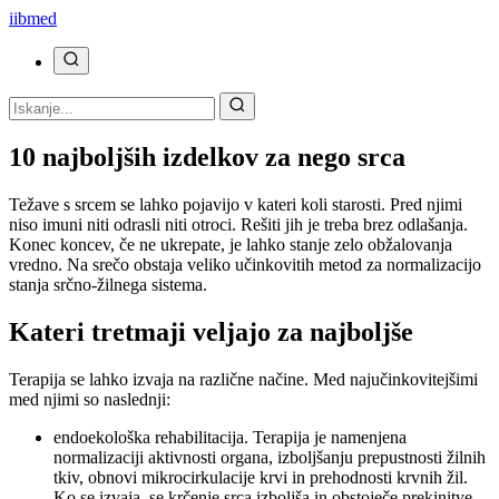
ii
bmed
10 najboljših izdelkov za nego srca
Težave s srcem se lahko pojavijo v kateri koli starosti. Pred njimi
niso imuni niti odrasli niti otroci. Rešiti jih je treba brez odlašanja.
Konec koncev, če ne ukrepate, je lahko stanje zelo obžalovanja
vredno. Na srečo obstaja veliko učinkovitih metod za normalizacijo
stanja srčno-žilnega sistema.
Kateri tretmaji veljajo za najboljše
Terapija se lahko izvaja na različne načine. Med najučinkovitejšimi
med njimi so naslednji:
endoekološka rehabilitacija. Terapija je namenjena
normalizaciji aktivnosti organa, izboljšanju prepustnosti žilnih
tkiv, obnovi mikrocirkulacije krvi in ​​prehodnosti krvnih žil.
Ko se izvaja, se krčenje srca izboljša in obstoječe prekinitve