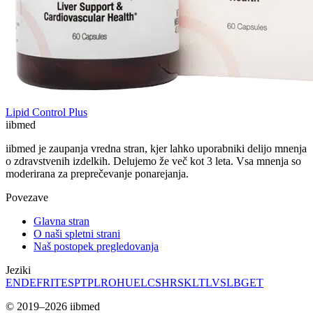
Lipid Control Plus
ii
bmed
iibmed je zaupanja vredna stran, kjer lahko uporabniki delijo mnenja
o zdravstvenih izdelkih. Delujemo že več kot 3 leta. Vsa mnenja so
moderirana za preprečevanje ponarejanja.
Povezave
Glavna stran
O naši spletni strani
Naš postopek pregledovanja
Jeziki
EN
DE
FR
IT
ES
PT
PL
RO
HU
EL
CS
HR
SK
LT
LV
SL
BG
ET
© 2019–2026 iibmed