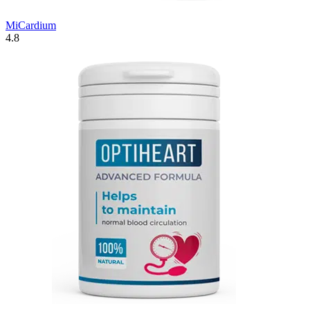
MiCardium
4.8