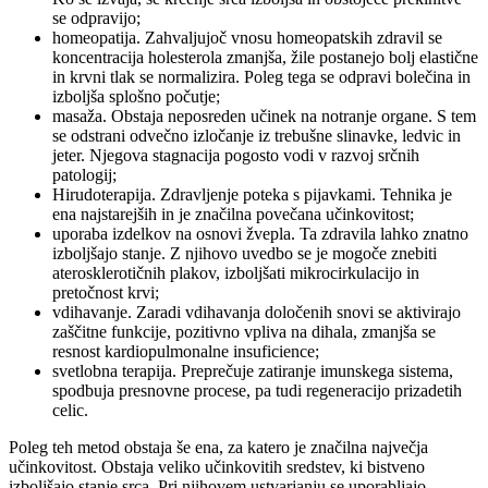
se odpravijo;
homeopatija. Zahvaljujoč vnosu homeopatskih zdravil se
koncentracija holesterola zmanjša, žile postanejo bolj elastične
in krvni tlak se normalizira. Poleg tega se odpravi bolečina in
izboljša splošno počutje;
masaža. Obstaja neposreden učinek na notranje organe. S tem
se odstrani odvečno izločanje iz trebušne slinavke, ledvic in
jeter. Njegova stagnacija pogosto vodi v razvoj srčnih
patologij;
Hirudoterapija. Zdravljenje poteka s pijavkami. Tehnika je
ena najstarejših in je značilna povečana učinkovitost;
uporaba izdelkov na osnovi žvepla. Ta zdravila lahko znatno
izboljšajo stanje. Z njihovo uvedbo se je mogoče znebiti
aterosklerotičnih plakov, izboljšati mikrocirkulacijo in
pretočnost krvi;
vdihavanje. Zaradi vdihavanja določenih snovi se aktivirajo
zaščitne funkcije, pozitivno vpliva na dihala, zmanjša se
resnost kardiopulmonalne insuficience;
svetlobna terapija. Preprečuje zatiranje imunskega sistema,
spodbuja presnovne procese, pa tudi regeneracijo prizadetih
celic.
Poleg teh metod obstaja še ena, za katero je značilna največja
učinkovitost. Obstaja veliko učinkovitih sredstev, ki bistveno
izboljšajo stanje srca. Pri njihovem ustvarjanju se uporabljajo