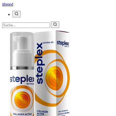
ii
bmed