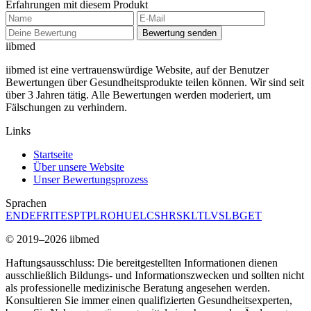
Erfahrungen mit diesem Produkt
Bewertung senden
ii
bmed
iibmed ist eine vertrauenswürdige Website, auf der Benutzer
Bewertungen über Gesundheitsprodukte teilen können. Wir sind seit
über 3 Jahren tätig. Alle Bewertungen werden moderiert, um
Fälschungen zu verhindern.
Links
Startseite
Über unsere Website
Unser Bewertungsprozess
Sprachen
EN
DE
FR
IT
ES
PT
PL
RO
HU
EL
CS
HR
SK
LT
LV
SL
BG
ET
© 2019–2026 iibmed
Haftungsausschluss: Die bereitgestellten Informationen dienen
ausschließlich Bildungs- und Informationszwecken und sollten nicht
als professionelle medizinische Beratung angesehen werden.
Konsultieren Sie immer einen qualifizierten Gesundheitsexperten,