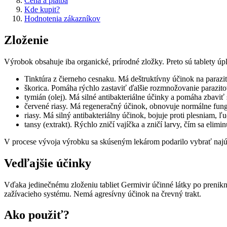
Cena a platba
Kde kupit?
Hodnotenia zákazníkov
Zloženie
Výrobok obsahuje iba organické, prírodné zložky. Preto sú tablety úp
Tinktúra z čierneho cesnaku. Má deštruktívny účinok na parazit
škorica. Pomáha rýchlo zastaviť ďalšie rozmnožovanie parazito
tymián (olej). Má silné antibakteriálne účinky a pomáha zbaviť 
červené riasy. Má regeneračný účinok, obnovuje normálne fungo
riasy. Má silný antibakteriálny účinok, bojuje proti plesniam,
tansy (extrakt). Rýchlo zničí vajíčka a zničí larvy, čím sa elimin
V procese vývoja výrobku sa skúseným lekárom podarilo vybrať najúči
Vedľajšie účinky
Vďaka jedinečnému zloženiu tabliet Germivir účinné látky po prenikn
zažívacieho systému. Nemá agresívny účinok na črevný trakt.
Ako použiť?