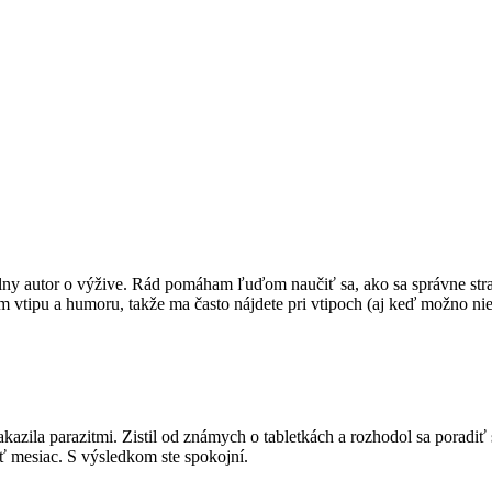
álny autor o výžive. Rád pomáham ľuďom naučiť sa, ako sa správne str
 vtipu a humoru, takže ma často nájdete pri vtipoch (aj keď možno nie 
azila parazitmi. Zistil od známych o tabletkách a rozhodol sa poradiť 
ť mesiac. S výsledkom ste spokojní.