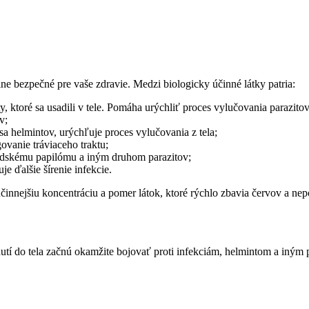
lne bezpečné pre vaše zdravie. Medzi biologicky účinné látky patria:
y, ktoré sa usadili v tele. Pomáha urýchliť proces vylučovania parazito
v;
sa helmintov, urýchľuje proces vylučovania z tela;
vanie tráviaceho traktu;
 ľudskému papilómu a iným druhom parazitov;
uje ďalšie šírenie infekcie.
nnejšiu koncentráciu a pomer látok, ktoré rýchlo zbavia červov a nep
utí do tela začnú okamžite bojovať proti infekciám, helmintom a iným 