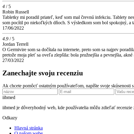
4
/ 5
Robin Russell
Tabletky mi poradil priateľ, keď som mal črevnú infekciu. Tablety n
som pocítil po niekoľkých dňoch. S výsledkom som bol spokojný, a ta
17/06/2022
4.9
/ 5
Jordan Terrell
O Germivire som sa dočítala na internete, preto som sa najprv poradil
pretože moja pleť sa oveľa zlepšila: bola pružnejšia a pevnejšia, akné
27/03/2022
Zanechajte svoju recenziu
Ak chcete pomôcť ostatným používateľom, napíšte svoje skúsenosti 
ii
bmed
iibmed je dôveryhodný web, kde používatelia môžu zdieľať recenzie 
Odkazy
Hlavná stránka
O našom webe