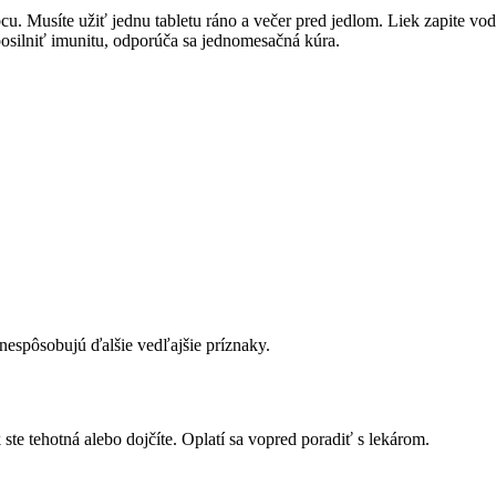
u. Musíte užiť jednu tabletu ráno a večer pred jedlom. Liek zapite vod
posilniť imunitu, odporúča sa jednomesačná kúra.
 nespôsobujú ďalšie vedľajšie príznaky.
 ste tehotná alebo dojčíte. Oplatí sa vopred poradiť s lekárom.