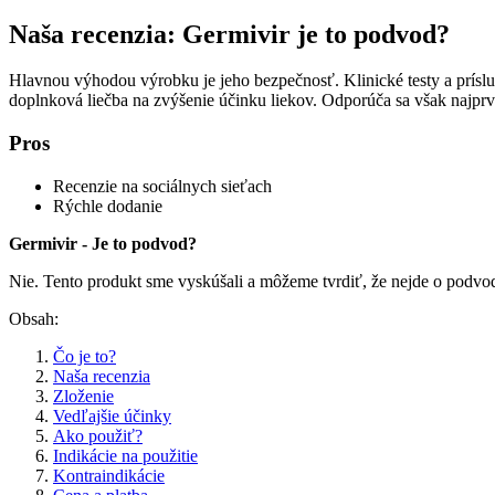
Naša recenzia: Germivir je to podvod?
Hlavnou výhodou výrobku je jeho bezpečnosť. Klinické testy a príslu
doplnková liečba na zvýšenie účinku liekov. Odporúča sa však najprv
Pros
Recenzie na sociálnych sieťach
Rýchle dodanie
Germivir - Je to podvod?
Nie. Tento produkt sme vyskúšali a môžeme tvrdiť, že nejde o podvo
Obsah:
Čo je to?
Naša recenzia
Zloženie
Vedľajšie účinky
Ako použiť?
Indikácie na použitie
Kontraindikácie