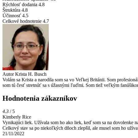
Rýchlosť dodania
4.8
Štruktúra
4.8
Účinnosť
4.5
Celkové hodnotenie
4.7
Autor
Krista H. Busch
Volám sa Krista a narodila som sa vo Veľkej Británii. Som profesion
som tú česť stretnúť sa s úžasnými ľuďmi. Som tiež veľkým fanúšikom
Hodnotenia zákazníkov
4.3
/ 5
Kimberly Rice
Vynikajúci liek. Užívala som ho ako liek, keď som sa na dovolenke nak
Celkový stav sa po niekoľkých dňoch zlepšil, ale musel som ho užíva
21/11/2022