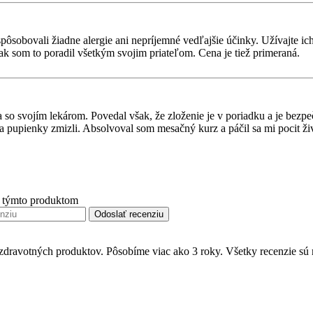
espôsobovali žiadne alergie ani nepríjemné vedľajšie účinky. Užívajte
k som to poradil všetkým svojim priateľom. Cena je tiež primeraná.
a so svojím lekárom. Povedal však, že zloženie je v poriadku a je bezp
 a pupienky zmizli. Absolvoval som mesačný kurz a páčil sa mi pocit živo
s týmto produktom
Odoslať recenziu
zdravotných produktov. Pôsobíme viac ako 3 roky. Všetky recenzie sú 