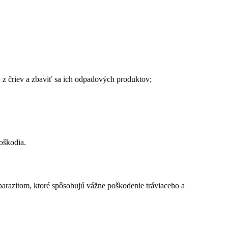
v z čriev a zbaviť sa ich odpadových produktov;
oškodia.
parazitom, ktoré spôsobujú vážne poškodenie tráviaceho a