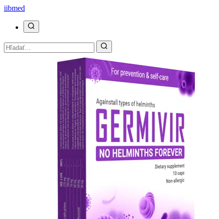
ii
bmed