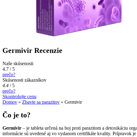
Germivir Recenzie
Naše skúsenosti
4.7 / 5
prečo?
Skúsenosti zákazníkov
4.4
/
5
prečo?
Skontrolujte cenu
Domov
»
Zbavte sa parazitov
»
Germivir
Čo je to?
Germivir
– je tableta určená na boj proti parazitom a detoxikáciu org
informácie sú uvedené aj vo vydanom certifikáte kvality. Prípravok j