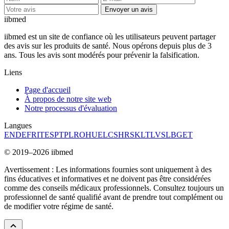
Envoyer un avis
ii
bmed
iibmed est un site de confiance où les utilisateurs peuvent partager
des avis sur les produits de santé. Nous opérons depuis plus de 3
ans. Tous les avis sont modérés pour prévenir la falsification.
Liens
Page d'accueil
À propos de notre site web
Notre processus d'évaluation
Langues
EN
DE
FR
IT
ES
PT
PL
RO
HU
EL
CS
HR
SK
LT
LV
SL
BG
ET
© 2019–2026 iibmed
Avertissement : Les informations fournies sont uniquement à des
fins éducatives et informatives et ne doivent pas être considérées
comme des conseils médicaux professionnels. Consultez toujours un
professionnel de santé qualifié avant de prendre tout complément ou
de modifier votre régime de santé.