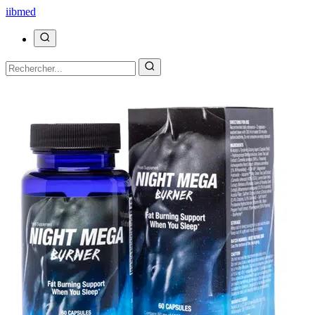
ii
bmed