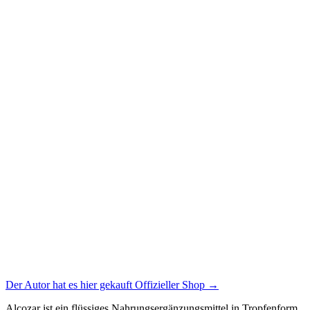
Der Autor hat es hier gekauft
Offizieller Shop
→
Alcozar ist ein flüssiges Nahrungsergänzungsmittel in Tropfenform,