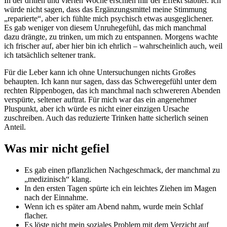
In der dritten und vierten Woche erschien mir der Effekt stabiler. Ich
würde nicht sagen, dass das Ergänzungsmittel meine Stimmung
„reparierte“, aber ich fühlte mich psychisch etwas ausgeglichener.
Es gab weniger von diesem Unruhegefühl, das mich manchmal
dazu drängte, zu trinken, um mich zu entspannen. Morgens wachte
ich frischer auf, aber hier bin ich ehrlich – wahrscheinlich auch, weil
ich tatsächlich seltener trank.
Für die Leber kann ich ohne Untersuchungen nichts Großes
behaupten. Ich kann nur sagen, dass das Schweregefühl unter dem
rechten Rippenbogen, das ich manchmal nach schwereren Abenden
verspürte, seltener auftrat. Für mich war das ein angenehmer
Pluspunkt, aber ich würde es nicht einer einzigen Ursache
zuschreiben. Auch das reduzierte Trinken hatte sicherlich seinen
Anteil.
Was mir nicht gefiel
Es gab einen pflanzlichen Nachgeschmack, der manchmal zu
„medizinisch“ klang.
In den ersten Tagen spürte ich ein leichtes Ziehen im Magen
nach der Einnahme.
Wenn ich es später am Abend nahm, wurde mein Schlaf
flacher.
Es löste nicht mein soziales Problem mit dem Verzicht auf