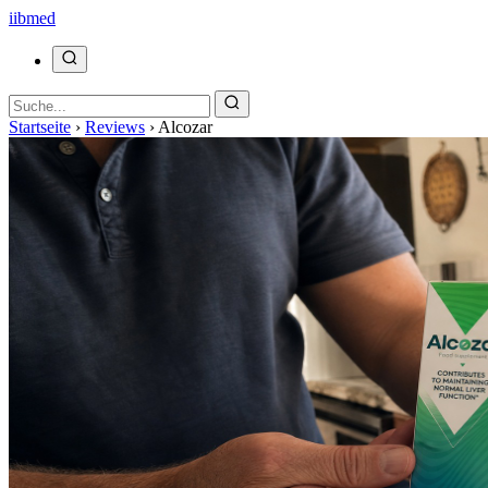
ii
bmed
Startseite
›
Reviews
›
Alcozar