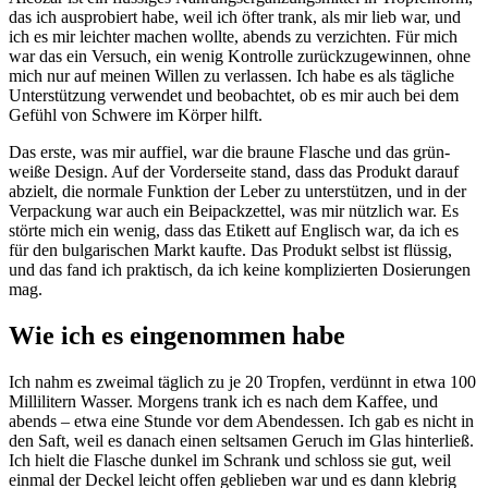
das ich ausprobiert habe, weil ich öfter trank, als mir lieb war, und
ich es mir leichter machen wollte, abends zu verzichten. Für mich
war das ein Versuch, ein wenig Kontrolle zurückzugewinnen, ohne
mich nur auf meinen Willen zu verlassen. Ich habe es als tägliche
Unterstützung verwendet und beobachtet, ob es mir auch bei dem
Gefühl von Schwere im Körper hilft.
Das erste, was mir auffiel, war die braune Flasche und das grün-
weiße Design. Auf der Vorderseite stand, dass das Produkt darauf
abzielt, die normale Funktion der Leber zu unterstützen, und in der
Verpackung war auch ein Beipackzettel, was mir nützlich war. Es
störte mich ein wenig, dass das Etikett auf Englisch war, da ich es
für den bulgarischen Markt kaufte. Das Produkt selbst ist flüssig,
und das fand ich praktisch, da ich keine komplizierten Dosierungen
mag.
Wie ich es eingenommen habe
Ich nahm es zweimal täglich zu je 20 Tropfen, verdünnt in etwa 100
Millilitern Wasser. Morgens trank ich es nach dem Kaffee, und
abends – etwa eine Stunde vor dem Abendessen. Ich gab es nicht in
den Saft, weil es danach einen seltsamen Geruch im Glas hinterließ.
Ich hielt die Flasche dunkel im Schrank und schloss sie gut, weil
einmal der Deckel leicht offen geblieben war und es dann klebrig