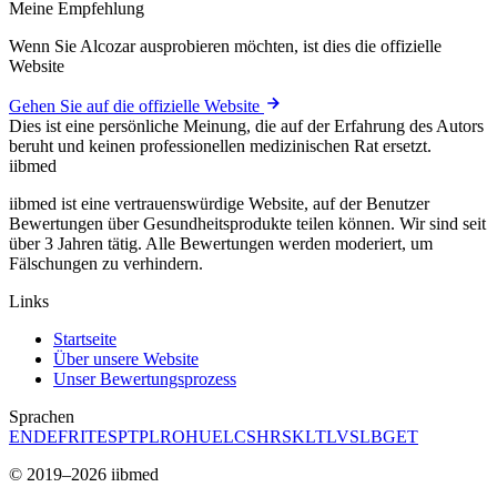
Meine Empfehlung
Wenn Sie Alcozar ausprobieren möchten, ist dies die offizielle
Website
Gehen Sie auf die offizielle Website
Dies ist eine persönliche Meinung, die auf der Erfahrung des Autors
beruht und keinen professionellen medizinischen Rat ersetzt.
ii
bmed
iibmed ist eine vertrauenswürdige Website, auf der Benutzer
Bewertungen über Gesundheitsprodukte teilen können. Wir sind seit
über 3 Jahren tätig. Alle Bewertungen werden moderiert, um
Fälschungen zu verhindern.
Links
Startseite
Über unsere Website
Unser Bewertungsprozess
Sprachen
EN
DE
FR
IT
ES
PT
PL
RO
HU
EL
CS
HR
SK
LT
LV
SL
BG
ET
© 2019–2026 iibmed