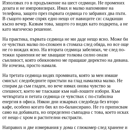
Използвах го в продължение на шест седмици. Не промених
дозата и не импровизирах. Имах и малко напомняне на
телефона, защото през първата седмица го забравих два пъти.
В същото време спрях едно нещо от навиците си: сладкиши
късно вечер. Казвам това, защото го видях като подкрепа, а не
като магическо решение.
На практика, първата седмица не ми даде нещо ясно. Може би
се чувствах малко по-спокоен в стомаха след обяда, но все още
не го виждах ясно. На втората седмица забелязах, че след по-
тежки хранения не ме хващаше толкова силно онази
сънливост, която обикновено ме пращаше директно на дивана.
Не изчезна, просто намаля.
На третата седмица видях промяната, която за мен имаше
смисъл: следобедните пристъпи на глад намаляха малко. Не
спирам да съм гладен, но вече нямах онова чувство за
спешност, което ме тласкаше към най-лошите избори. Към
четвъртата и петата седмица се чувствах с по-стабилна
енергия в офиса. Някои дни изкарвах следобеда без второ
кафе, особено когато бях ял по-балансирано. Не го приписвам
само на добавката, но определено съвпадна с това, което исках
от нещо с хром и растителни екстракти.
Направих и две измервания у дома с глюкомер след хранене и