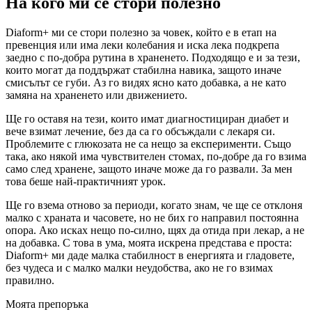
На кого ми се стори полезно
Diaform+ ми се стори полезно за човек, който е в етап на
превенция или има леки колебания и иска лека подкрепа
заедно с по-добра рутина в храненето. Подходящо е и за тези,
които могат да поддържат стабилна навика, защото иначе
смисълът се губи. Аз го видях ясно като добавка, а не като
замяна на храненето или движението.
Ще го оставя на тези, които имат диагностициран диабет и
вече взимат лечение, без да са го обсъждали с лекаря си.
Проблемите с глюкозата не са нещо за експерименти. Също
така, ако някой има чувствителен стомах, по-добре да го взима
само след хранене, защото иначе може да го развали. За мен
това беше най-практичният урок.
Ще го взема отново за периоди, когато знам, че ще се отклоня
малко с храната и часовете, но не бих го направил постоянна
опора. Ако исках нещо по-силно, щях да отида при лекар, а не
на добавка. С това в ума, моята искрена представа е проста:
Diaform+ ми даде малка стабилност в енергията и гладовете,
без чудеса и с малко малки неудобства, ако не го взимах
правилно.
Моята препоръка