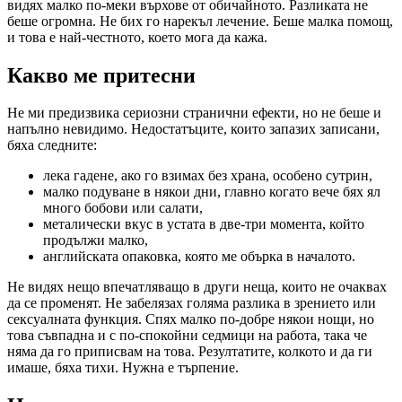
видях малко по-меки върхове от обичайното. Разликата не
беше огромна. Не бих го нарекъл лечение. Беше малка помощ,
и това е най-честното, което мога да кажа.
Какво ме притесни
Не ми предизвика сериозни странични ефекти, но не беше и
напълно невидимо. Недостатъците, които запазих записани,
бяха следните:
лека гадене, ако го взимах без храна, особено сутрин,
малко подуване в някои дни, главно когато вече бях ял
много бобови или салати,
металически вкус в устата в две-три момента, който
продължи малко,
английската опаковка, която ме обърка в началото.
Не видях нещо впечатляващо в други неща, които не очаквах
да се променят. Не забелязах голяма разлика в зрението или
сексуалната функция. Спях малко по-добре някои нощи, но
това съвпадна и с по-спокойни седмици на работа, така че
няма да го приписвам на това. Резултатите, колкото и да ги
имаше, бяха тихи. Нужна е търпение.