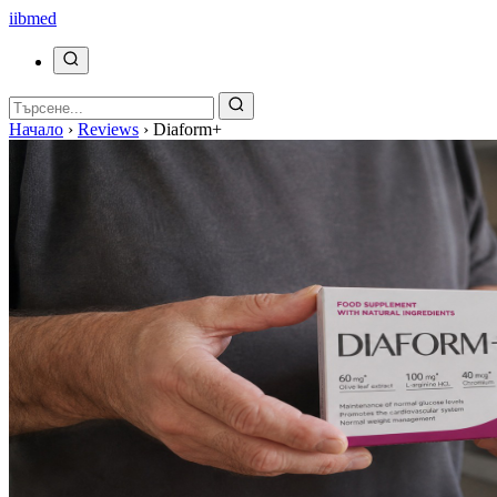
ii
bmed
Начало
›
Reviews
›
Diaform+