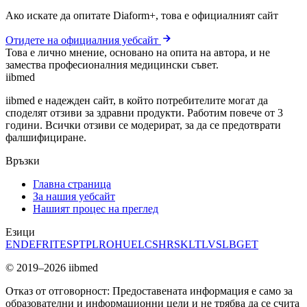
Ако искате да опитате Diaform+, това е официалният сайт
Отидете на официалния уебсайт
Това е лично мнение, основано на опита на автора, и не
замества професионалния медицински съвет.
ii
bmed
iibmed е надежден сайт, в който потребителите могат да
споделят отзиви за здравни продукти. Работим повече от 3
години. Всички отзиви се модерират, за да се предотврати
фалшифициране.
Връзки
Главна страница
За нашия уебсайт
Нашият процес на преглед
Езици
EN
DE
FR
IT
ES
PT
PL
RO
HU
EL
CS
HR
SK
LT
LV
SL
BG
ET
© 2019–2026 iibmed
Отказ от отговорност: Предоставената информация е само за
образователни и информационни цели и не трябва да се счита