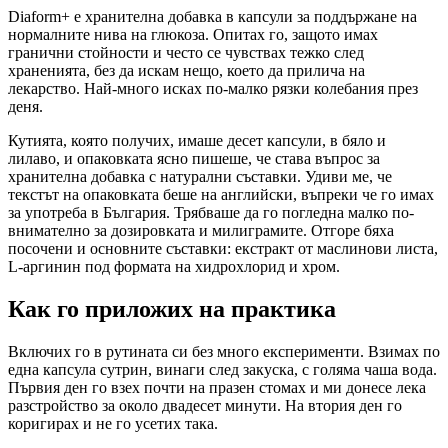
Diaform+ е хранителна добавка в капсули за поддържане на
нормалните нива на глюкоза. Опитах го, защото имах
гранични стойности и често се чувствах тежко след
храненията, без да искам нещо, което да прилича на
лекарство. Най-много исках по-малко рязки колебания през
деня.
Кутията, която получих, имаше десет капсули, в бяло и
лилаво, и опаковката ясно пишеше, че става въпрос за
хранителна добавка с натурални съставки. Удиви ме, че
текстът на опаковката беше на английски, въпреки че го имах
за употреба в България. Трябваше да го погледна малко по-
внимателно за дозировката и милиграмите. Отгоре бяха
посочени и основните съставки: екстракт от маслинови листа,
L-аргинин под формата на хидрохлорид и хром.
Как го приложих на практика
Включих го в рутината си без много експерименти. Взимах по
една капсула сутрин, винаги след закуска, с голяма чаша вода.
Първия ден го взех почти на празен стомах и ми донесе лека
разстройство за около двадесет минути. На втория ден го
коригирах и не го усетих така.