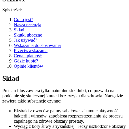
Spis treści:
Co to jest?
Nasza recenzja
Skład
Skutki uboczne
Jak używać?
Wskazania do stosowania
Przeciwwskazania
Cena i płatność
Gdzie kupić?
Opinie klientów
Skład
Prostan Plus zawiera tylko naturalne składniki, co pozwala na
poddanie się skutecznej kuracji bez ryzyka dla zdrowia. Narzędzie
zawiera takie substancje czynne:
Ekstrakt z owoców palmy sabałowej - hamuje aktywność
bakterii i wirusów, zapobiega rozprzestrzenianiu się procesu
zapalnego na zdrowe obszary prostaty.
Wyciąg z kory śliwy afrykańskiej - leczy uszkodzone obszary