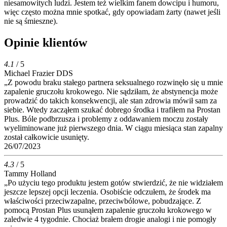
niesamowitych ludzi. Jestem też wielkim fanem dowcipu i humoru,
więc często można mnie spotkać, gdy opowiadam żarty (nawet jeśli
nie są śmieszne).
Opinie klientów
4.1
/ 5
Michael Frazier DDS
„Z powodu braku stałego partnera seksualnego rozwinęło się u mnie
zapalenie gruczołu krokowego. Nie sądziłam, że abstynencja może
prowadzić do takich konsekwencji, ale stan zdrowia mówił sam za
siebie. Wtedy zacząłem szukać dobrego środka i trafiłem na Prostan
Plus. Bóle podbrzusza i problemy z oddawaniem moczu zostały
wyeliminowane już pierwszego dnia. W ciągu miesiąca stan zapalny
został całkowicie usunięty.
26/07/2023
4.3
/ 5
Tammy Holland
„Po użyciu tego produktu jestem gotów stwierdzić, że nie widziałem
jeszcze lepszej opcji leczenia. Osobiście odczułem, że środek ma
właściwości przeciwzapalne, przeciwbólowe, pobudzające. Z
pomocą Prostan Plus usunąłem zapalenie gruczołu krokowego w
zaledwie 4 tygodnie. Chociaż brałem drogie analogi i nie pomogły