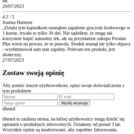
mi.
29/07/2023
4.5
/ 5
Joanna Harmon
„Dzięki tym kapsułkom usunąłem zapalenie gruczołu krokowego w
1 kursie, trwało to tylko 30 dni. Nie sądziłem, że mogę tak
korzystnie kupić naturalny lek, ale na przykładzie zakupu Prostan
Plus wiem na pewno, że to prawda. Środek usunął nie tylko objawy
- wyeliminował sam stan zapalny. Polecam ten produkt, jest
skuteczny.
27/07/2023
Zostaw swoją opinię
Aby pomóc innym użytkownikom, opisz swoje doświadczenia z
tym produktem
Wyślij recenzję
ii
bmed
iibmed to zaufana strona, na której użytkownicy mogą dzielić się
opiniami o produktach zdrowotnych. Działamy od ponad 3 lat.
Wszystkie opinie są moderowane, aby zapobiec fałszowaniu.