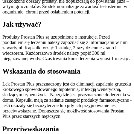
uszkodzone obszary prostaty, nie dopuszczają do powstania guza –
w tym gruczolaków. Środek normalizuje zawartość testosteronu w
organizmie, chroni przed osłabieniem potencji.
Jak używać?
Produkty Prostan Plus są uzupełnione o instrukcje. Przed
poddaniem się leczeniu należy zapoznać się z informacjami w nim
zawartymi. Kapsułki wziąć 1 sztukę, 2 razy dziennie - rano i
wieczorem. Każdorazowo środek należy popić 300 ml
niegazowanej wody. Czas trwania kursu leczenia wynosi 1 miesiąc.
Wskazania do stosowania
Lek Prostan Plus przeznaczony jest do eliminacji zapalenia gruczołu
krokowego spowodowanego hipotermią, infekcją weneryczną,
siedzącym trybem życia. Narzędzie jest przeznaczone do leczenia w
domu. Kapsułki mają za zadanie zastąpić produkty farmaceutyczne -
jeśli okazały się bezużyteczne lub gdy ich przyjmowanie jest
przeciwwskazane. Dopuszcza się możliwość stosowania Prostan
Plus przez starszych mężczyzn.
Przeciwwskazania