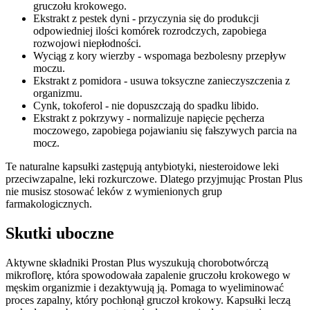
gruczołu krokowego.
Ekstrakt z pestek dyni - przyczynia się do produkcji
odpowiedniej ilości komórek rozrodczych, zapobiega
rozwojowi niepłodności.
Wyciąg z kory wierzby - wspomaga bezbolesny przepływ
moczu.
Ekstrakt z pomidora - usuwa toksyczne zanieczyszczenia z
organizmu.
Cynk, tokoferol - nie dopuszczają do spadku libido.
Ekstrakt z pokrzywy - normalizuje napięcie pęcherza
moczowego, zapobiega pojawianiu się fałszywych parcia na
mocz.
Te naturalne kapsułki zastępują antybiotyki, niesteroidowe leki
przeciwzapalne, leki rozkurczowe. Dlatego przyjmując Prostan Plus
nie musisz stosować leków z wymienionych grup
farmakologicznych.
Skutki uboczne
Aktywne składniki Prostan Plus wyszukują chorobotwórczą
mikroflorę, która spowodowała zapalenie gruczołu krokowego w
męskim organizmie i dezaktywują ją. Pomaga to wyeliminować
proces zapalny, który pochłonął gruczoł krokowy. Kapsułki leczą