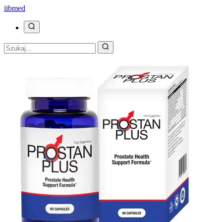
ii
bmed