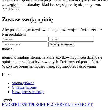
ściśle diety. Spośród wielu preparatów wybrałem Lipid Control Plus
ze względu na naturalny skład i cieszę się, że się nie pomyliłem.
27/11/2022
Zostaw swoją opinię
Aby pomóc innym użytkownikom, opisz swoje doświadczenia z
tym produktem
Wyślij recenzję
ii
bmed
iibmed to zaufana strona, na której użytkownicy mogą dzielić się
opiniami o produktach zdrowotnych. Działamy od ponad 3 lat.
Wszystkie opinie są moderowane, aby zapobiec fałszowaniu.
Linki
Strona główna
O naszej stronie
Nasz proces recenzji
Języki
EN
DE
FR
IT
ES
PT
PL
RO
HU
EL
CS
HR
SK
LT
LV
SL
BG
ET