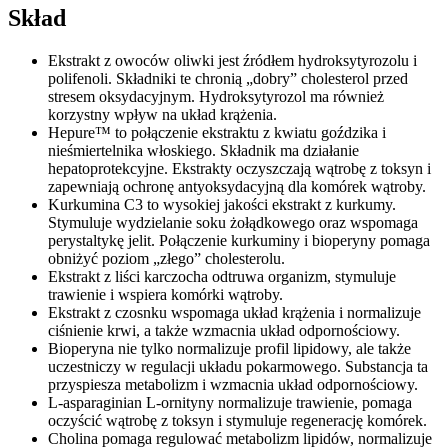
Skład
Ekstrakt z owoców oliwki jest źródłem hydroksytyrozolu i
polifenoli. Składniki te chronią „dobry” cholesterol przed
stresem oksydacyjnym. Hydroksytyrozol ma również
korzystny wpływ na układ krążenia.
Hepure™ to połączenie ekstraktu z kwiatu goździka i
nieśmiertelnika włoskiego. Składnik ma działanie
hepatoprotekcyjne. Ekstrakty oczyszczają wątrobę z toksyn i
zapewniają ochronę antyoksydacyjną dla komórek wątroby.
Kurkumina C3 to wysokiej jakości ekstrakt z kurkumy.
Stymuluje wydzielanie soku żołądkowego oraz wspomaga
perystaltykę jelit. Połączenie kurkuminy i bioperyny pomaga
obniżyć poziom „złego” cholesterolu.
Ekstrakt z liści karczocha odtruwa organizm, stymuluje
trawienie i wspiera komórki wątroby.
Ekstrakt z czosnku wspomaga układ krążenia i normalizuje
ciśnienie krwi, a także wzmacnia układ odpornościowy.
Bioperyna nie tylko normalizuje profil lipidowy, ale także
uczestniczy w regulacji układu pokarmowego. Substancja ta
przyspiesza metabolizm i wzmacnia układ odpornościowy.
L-asparaginian L-ornityny normalizuje trawienie, pomaga
oczyścić wątrobę z toksyn i stymuluje regenerację komórek.
Cholina pomaga regulować metabolizm lipidów, normalizuje