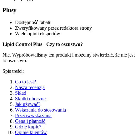
Plusy
Dostępność rabatu
Zweryfikowany przez redaktora strony
Wiele opinii ekspertów
Lipid Control Plus - Czy to oszustwo?
Nie. Wypróbowaliśmy ten produkt i możemy stwierdzić, że nie jest
to oszustwo.
Spis treści:
Co to jest?
Nasza recenzja
Skład
Skutki uboczne
Jak używać?
Wskazania do stosowania
Przeciwwskazania
Cena i płatność
Gdzie kupić?
Opinie klientów