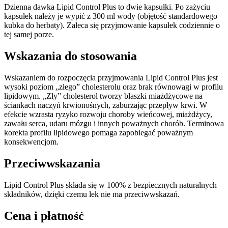
Dzienna dawka Lipid Control Plus to dwie kapsułki. Po zażyciu
kapsułek należy je wypić z 300 ml wody (objętość standardowego
kubka do herbaty). Zaleca się przyjmowanie kapsułek codziennie o
tej samej porze.
Wskazania do stosowania
Wskazaniem do rozpoczęcia przyjmowania Lipid Control Plus jest
wysoki poziom „złego” cholesterolu oraz brak równowagi w profilu
lipidowym. „Zły” cholesterol tworzy blaszki miażdżycowe na
ściankach naczyń krwionośnych, zaburzając przepływ krwi. W
efekcie wzrasta ryzyko rozwoju choroby wieńcowej, miażdżycy,
zawału serca, udaru mózgu i innych poważnych chorób. Terminowa
korekta profilu lipidowego pomaga zapobiegać poważnym
konsekwencjom.
Przeciwwskazania
Lipid Control Plus składa się w 100% z bezpiecznych naturalnych
składników, dzięki czemu lek nie ma przeciwwskazań.
Cena i płatność