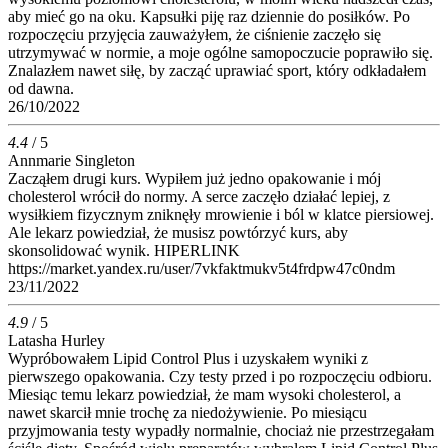
aby mieć go na oku. Kapsułki piję raz dziennie do posiłków. Po
rozpoczęciu przyjęcia zauważyłem, że ciśnienie zaczęło się
utrzymywać w normie, a moje ogólne samopoczucie poprawiło się.
Znalazłem nawet siłę, by zacząć uprawiać sport, który odkładałem
od dawna.
26/10/2022
4.4
/ 5
Annmarie Singleton
Zacząłem drugi kurs. Wypiłem już jedno opakowanie i mój
cholesterol wrócił do normy. A serce zaczęło działać lepiej, z
wysiłkiem fizycznym zniknęły mrowienie i ból w klatce piersiowej.
Ale lekarz powiedział, że musisz powtórzyć kurs, aby
skonsolidować wynik. HIPERLINK
https://market.yandex.ru/user/7vkfaktmukv5t4frdpw47c0ndm
23/11/2022
4.9
/ 5
Latasha Hurley
Wypróbowałem Lipid Control Plus i uzyskałem wyniki z
pierwszego opakowania. Czy testy przed i po rozpoczęciu odbioru.
Miesiąc temu lekarz powiedział, że mam wysoki cholesterol, a
nawet skarcił mnie trochę za niedożywienie. Po miesiącu
przyjmowania testy wypadły normalnie, chociaż nie przestrzegałam