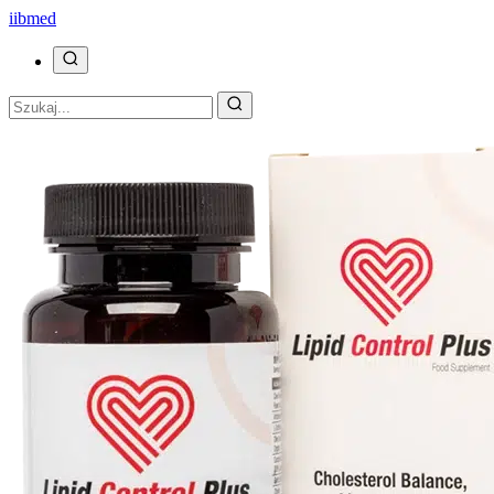
ii
bmed