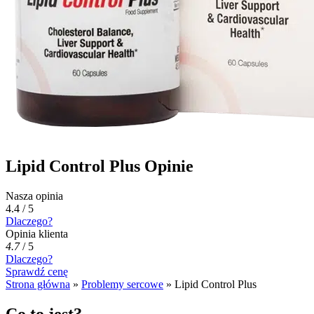
Lipid Control Plus Opinie
Nasza opinia
4.4 / 5
Dlaczego?
Opinia klienta
4.7
/
5
Dlaczego?
Sprawdź cenę
Strona główna
»
Problemy sercowe
»
Lipid Control Plus
Co to jest?