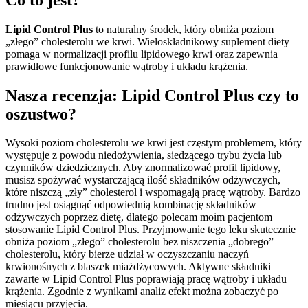
Lipid Control Plus
to naturalny środek, który obniża poziom
„złego” cholesterolu we krwi. Wieloskładnikowy suplement diety
pomaga w normalizacji profilu lipidowego krwi oraz zapewnia
prawidłowe funkcjonowanie wątroby i układu krążenia.
Nasza recenzja: Lipid Control Plus czy to
oszustwo?
Wysoki poziom cholesterolu we krwi jest częstym problemem, który
występuje z powodu niedożywienia, siedzącego trybu życia lub
czynników dziedzicznych. Aby znormalizować profil lipidowy,
musisz spożywać wystarczającą ilość składników odżywczych,
które niszczą „zły” cholesterol i wspomagają pracę wątroby. Bardzo
trudno jest osiągnąć odpowiednią kombinację składników
odżywczych poprzez dietę, dlatego polecam moim pacjentom
stosowanie Lipid Control Plus. Przyjmowanie tego leku skutecznie
obniża poziom „złego” cholesterolu bez niszczenia „dobrego”
cholesterolu, który bierze udział w oczyszczaniu naczyń
krwionośnych z blaszek miażdżycowych. Aktywne składniki
zawarte w Lipid Control Plus poprawiają pracę wątroby i układu
krążenia. Zgodnie z wynikami analiz efekt można zobaczyć po
miesiącu przyjęcia.