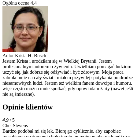
Ogólna ocena
4.4
Autor
Krista H. Busch
Jestem Krista i urodziłam się w Wielkiej Brytanii. Jestem
profesjonalnym autorem o żywieniu. Uwielbiam pomagać ludziom
uczyć się, jak dobrze się odżywiać i być zdrowym. Moja praca
zabrała mnie na cały świat i miałem przywilej spotykania po drodze
niesamowitych ludzi. Jestem też wielkim fanem dowcipu i humoru,
więc często można mnie spotkać, gdy opowiadam żarty (nawet jeśli
nie są śmieszne).
Opinie klientów
4.9
/ 5
Chet Stevens
Bardzo podobał mi się lek. Biorę go cyklicznie, aby zapobiec
wysokiemu poziomowi cholesterolu, w moim wieku nadszedł czas,