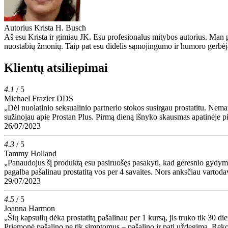
Autorius
Krista H. Busch
Aš esu Krista ir gimiau JK. Esu profesionalus mitybos autorius. Man pa
nuostabių žmonių. Taip pat esu didelis sąmojingumo ir humoro gerbėjas,
Klientų atsiliepimai
4.1
/ 5
Michael Frazier DDS
„Dėl nuolatinio seksualinio partnerio stokos susirgau prostatitu. Nema
sužinojau apie Prostan Plus. Pirmą dieną išnyko skausmas apatinėje pi
26/07/2023
4.3
/ 5
Tammy Holland
„Panaudojus šį produktą esu pasiruošęs pasakyti, kad geresnio gydym
pagalba pašalinau prostatitą vos per 4 savaites. Nors anksčiau vartoda
29/07/2023
4.5
/ 5
Joanna Harmon
„Šių kapsulių dėka prostatitą pašalinau per 1 kursą, jis truko tik 30 die
Priemonė pašalino ne tik simptomus – pašalino ir patį uždegimą. Reko