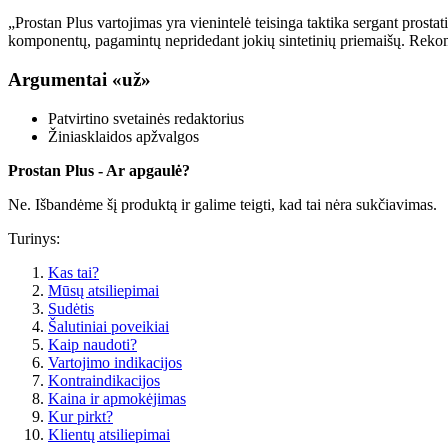
„Prostan Plus vartojimas yra vienintelė teisinga taktika sergant prostat
komponentų, pagamintų nepridedant jokių sintetinių priemaišų. Rekome
Argumentai «už»
Patvirtino svetainės redaktorius
Žiniasklaidos apžvalgos
Prostan Plus - Ar apgaulė?
Ne. Išbandėme šį produktą ir galime teigti, kad tai nėra sukčiavimas.
Turinys:
Kas tai?
Mūsų atsiliepimai
Sudėtis
Šalutiniai poveikiai
Kaip naudoti?
Vartojimo indikacijos
Kontraindikacijos
Kaina ir apmokėjimas
Kur pirkt?
Klientų atsiliepimai