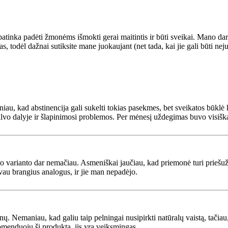
tinka padėti žmonėms išmokti gerai maitintis ir būti sveikai. Mano darb
 todėl dažnai sutiksite mane juokaujant (net tada, kai jie gali būti nej
niau, kad abstinencija gali sukelti tokias pasekmes, bet sveikatos būklė 
lvo dalyje ir šlapinimosi problemos. Per mėnesį uždegimas buvo visiška
o varianto dar nemačiau. Asmeniškai jaučiau, kad priemonė turi priešu
vau brangius analogus, ir jie man nepadėjo.
nų. Nemaniau, kad galiu taip pelningai nusipirkti natūralų vaistą, tačiau, 
menduoju šį produktą, jis yra veiksmingas.