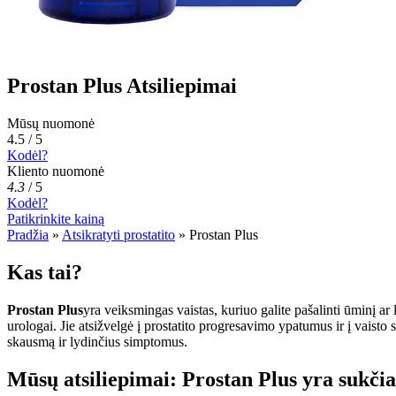
Prostan Plus Atsiliepimai
Mūsų nuomonė
4.5 / 5
Kodėl?
Kliento nuomonė
4.3
/
5
Kodėl?
Patikrinkite kainą
Pradžia
»
Atsikratyti prostatito
»
Prostan Plus
Kas tai?
Prostan Plus
yra veiksmingas vaistas, kuriuo galite pašalinti ūminį ar 
urologai. Jie atsižvelgė į prostatito progresavimo ypatumus ir į vaisto
skausmą ir lydinčius simptomus.
Mūsų atsiliepimai: Prostan Plus yra sukči