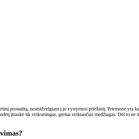
lėtinį prostatitą, neatsižvelgiant į jo vystymosi priežastį. Priemonė yra
 sudėtį įtraukė tik veiksmingas, greitai veikiančias medžiagas. Dėl to ne
avimas?