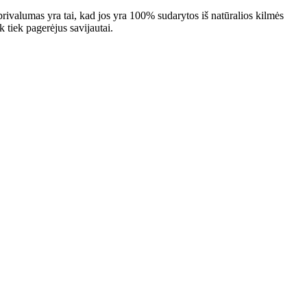
ų privalumas yra tai, kad jos yra 100% sudarytos iš natūralios kilmės
tiek pagerėjus savijautai.