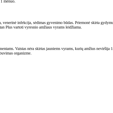
a 1 mėnuo.
rmija, venerinė infekcija, sėdimas gyvenimo būdas. Priemonė skirta gydym
tan Plus vartoti vyresnio amžiaus vyrams leidžiama.
nentams. Vaistas nėra skirtas jauniems vyrams, kurių amžius neviršija 1
 buvimas organizme.