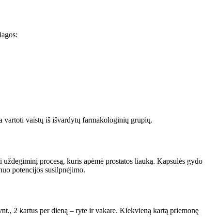
iagos:
 vartoti vaistų iš išvardytų farmakologinių grupių.
ti uždegiminį procesą, kuris apėmė prostatos liauką. Kapsulės gydo
 nuo potencijos susilpnėjimo.
vnt., 2 kartus per dieną – ryte ir vakare. Kiekvieną kartą priemonę