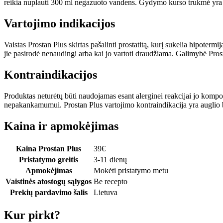
reikia nuplauti 300 ml negazuoto vandens. Gydymo kurso trukmė yr
Vartojimo indikacijos
Vaistas Prostan Plus skirtas pašalinti prostatitą, kurį sukelia hipote
jie pasirodė nenaudingi arba kai jo vartoti draudžiama. Galimybė Pros
Kontraindikacijos
Produktas neturėtų būti naudojamas esant alerginei reakcijai jo kompo
nepakankamumui. Prostan Plus vartojimo kontraindikacija yra auglio
Kaina ir apmokėjimas
Kaina Prostan Plus
39
€
Pristatymo greitis
3-11 dienų
Apmokėjimas
Mokėti pristatymo metu
Vaistinės atostogų sąlygos
Be recepto
Prekių pardavimo šalis
Lietuva
Kur pirkt?