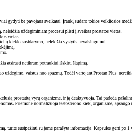
tyviai gydyti be pavojaus sveikatai. Įrankį sudaro tokios veikliosios medž
ą, neleidžia uždegiminiam procesui plisti į sveikas prostatos vietas.
kos vietas.
telių kiekio susidarymo, neleidžia vystytis nevaisingumui.
ekėjimą.
zmo.
ia atsirasti netikram potraukiui išskirti šlapimą.
 nuo uždegimo, vaistus nuo spazmų. Todėl vartojant Prostan Plus, nereikia
ėlusią prostatitą vyrų organizme, ir ją deaktyvuoja. Tai padeda pašalin
r adenomas. Priemonė normalizuoja testosterono kiekį organizme, apsaugo
ą, turite susipažinti su jame parašyta informacija. Kapsules gerti po 1 