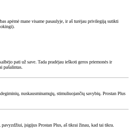
as apėmė mane visame pasaulyje, ir aš turėjau privilegiją sutikti
uokingi).
kalbėjo pati už save. Tada pradėjau ieškoti geros priemonės ir
i pašalintas.
ždegiminių, nuskausminamųjų, stimuliuojančių savybių. Prostan Plus
pavyzdžiui, įsigijus Prostan Plus, aš tikrai žinau, kad tai tikra.