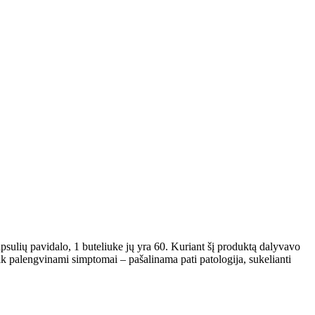
 kapsulių pavidalo, 1 buteliuke jų yra 60. Kuriant šį produktą dalyvavo
 tik palengvinami simptomai – pašalinama pati patologija, sukelianti