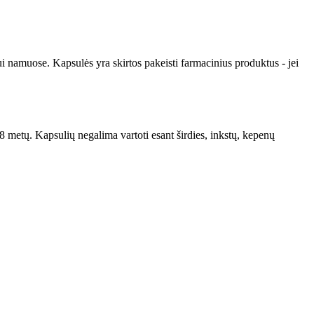
ui namuose. Kapsulės yra skirtos pakeisti farmacinius produktus - jei
8 metų. Kapsulių negalima vartoti esant širdies, inkstų, kepenų