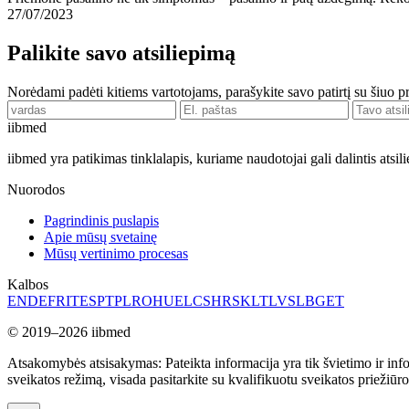
27/07/2023
Palikite savo atsiliepimą
Norėdami padėti kitiems vartotojams, parašykite savo patirtį su šiuo 
ii
bmed
iibmed yra patikimas tinklalapis, kuriame naudotojai gali dalintis atsi
Nuorodos
Pagrindinis puslapis
Apie mūsų svetainę
Mūsų vertinimo procesas
Kalbos
EN
DE
FR
IT
ES
PT
PL
RO
HU
EL
CS
HR
SK
LT
LV
SL
BG
ET
© 2019–2026 iibmed
Atsakomybės atsisakymas: Pateikta informacija yra tik švietimo ir info
sveikatos režimą, visada pasitarkite su kvalifikuotu sveikatos priežiūro