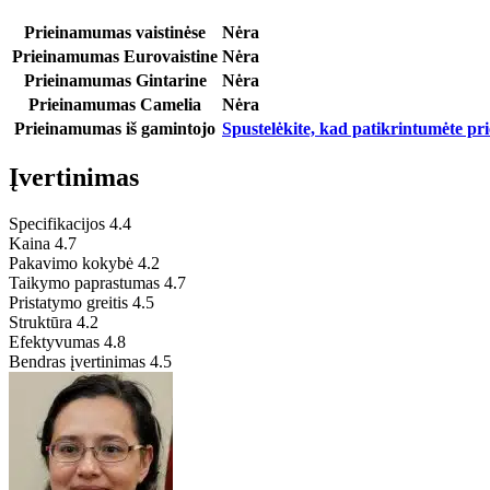
Prieinamumas vaistinėse
Nėra
Prieinamumas Eurovaistine
Nėra
Prieinamumas Gintarine
Nėra
Prieinamumas Camelia
Nėra
Prieinamumas iš gamintojo
Spustelėkite, kad patikrintumėte p
Įvertinimas
Specifikacijos
4.4
Kaina
4.7
Pakavimo kokybė
4.2
Taikymo paprastumas
4.7
Pristatymo greitis
4.5
Struktūra
4.2
Efektyvumas
4.8
Bendras įvertinimas
4.5