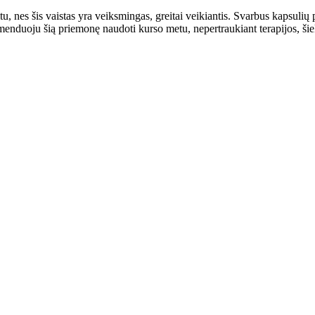
itu, nes šis vaistas yra veiksmingas, greitai veikiantis. Svarbus kapsuli
nduoju šią priemonę naudoti kurso metu, nepertraukiant terapijos, šiek 