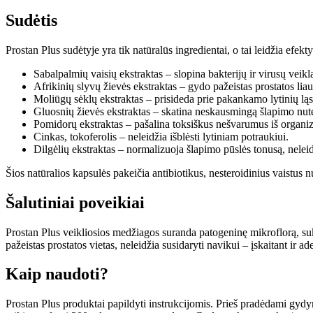
Sudėtis
Prostan Plus sudėtyje yra tik natūralūs ingredientai, o tai leidžia efek
Sabalpalmių vaisių ekstraktas – slopina bakterijų ir virusų veikl
Afrikinių slyvų žievės ekstraktas – gydo pažeistas prostatos liau
Moliūgų sėklų ekstraktas – prisideda prie pakankamo lytinių ląs
Gluosnių žievės ekstraktas – skatina neskausmingą šlapimo nut
Pomidorų ekstraktas – pašalina toksiškus nešvarumus iš organi
Cinkas, tokoferolis – neleidžia išblėsti lytiniam potraukiui.
Dilgėlių ekstraktas – normalizuoja šlapimo pūslės tonusą, neleidž
Šios natūralios kapsulės pakeičia antibiotikus, nesteroidinius vaistus
Šalutiniai poveikiai
Prostan Plus veikliosios medžiagos suranda patogeninę mikroflorą, suk
pažeistas prostatos vietas, neleidžia susidaryti navikui – įskaitant i
Kaip naudoti?
Prostan Plus produktai papildyti instrukcijomis. Prieš pradėdami gydym