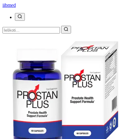
ii
bmed