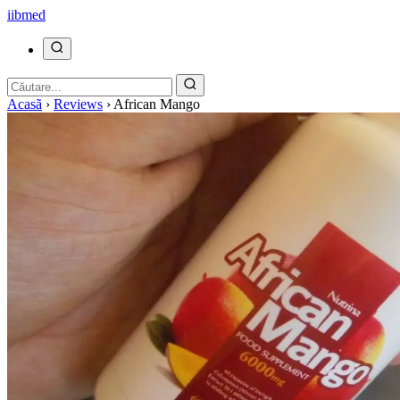
ii
bmed
Acasã
›
Reviews
›
African Mango